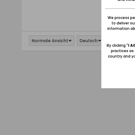
We process per
to deliver o
information abo
Normale Ansicht
Deutsch
By clicking "
I A
practices as
country and yo