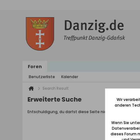
Foren
Benutzerliste
Kalender
Search Result
Erweiterte Suche
Wir verarbe
anderen Tech
Entschuldigung, du darfst diese Seite nicht aufrufen.
Wenn Sie unten
Datenverarbei
dieses Forum m
und Verar