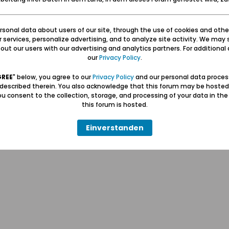
sonal data about users of our site, through the use of cookies and othe
ur services, personalize advertising, and to analyze site activity. We may 
ut our users with our advertising and analytics partners. For additional d
our
Privacy Policy
.
Hilfe
Kontakt
Pr
GREE
" below, you agree to our
Privacy Policy
and our personal data proces
 described therein. You also acknowledge that this forum may be hosted
u consent to the collection, storage, and processing of your data in th
Wolfgang Naujocks MMXXVI
this forum is hosted.
Powered by
vBulletin®
Einverstanden
Copyright © 2026 MH Sub I, LLC dba vBulletin. Alle Rechte vorbehalten.
Alle Zeitangaben in WEZ+1. Die Seite wurde um 18:34 erstellt.