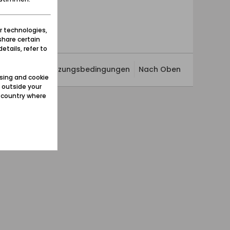
r technologies,
share certain
etails, refer to
ivatsphäre
Nutzungsbedingungen
Nach Oben
sing and cookie
 outside your
e country where