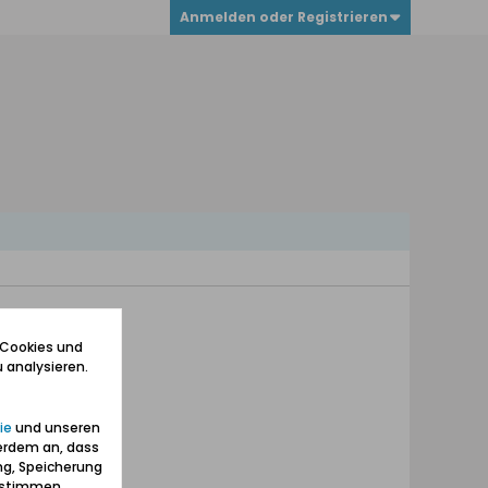
Anmelden oder Registrieren
 Cookies und
 analysieren.
ie
und unseren
erdem an, dass
ng, Speicherung
zustimmen.