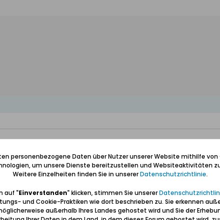
iten personenbezogene Daten über Nutzer unserer Website mithilfe von
nologien, um unsere Dienste bereitzustellen und Websiteaktivitäten zu
Weitere Einzelheiten finden Sie in unserer
Datenschutzrichtlinie
.
 auf "
Einverstanden
" klicken, stimmen Sie unserer
Datenschutzrichtlin
tungs- und Cookie-Praktiken wie dort beschrieben zu. Sie erkennen auß
öglicherweise außerhalb Ihres Landes gehostet wird und Sie der Erhebu
beitung Ihrer Daten in dem Land, in dem dieses Forum gehostet wird, 