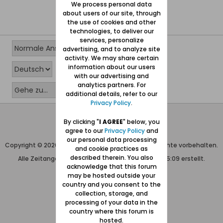
We process personal data
about users of our site, through
the use of cookies and other
technologies, to deliver our
services, personalize
advertising, and to analyze site
activity. We may share certain
information about our users
with our advertising and
analytics partners. For
additional details, refer to our
Privacy Policy
.
Wolfgang Naujocks MMXXVI
By clicking "
I AGREE
" below, you
agree to our
Privacy Policy
and
Powered by
vBulletin®
our personal data processing
Copyright © 2026 MH Sub I, LLC dba vBulletin. Alle Rechte vorbehalten.
and cookie practices as
described therein. You also
Alle Zeitangaben in WEZ+1. Die Seite wurde um 05:09 erstellt.
acknowledge that this forum
may be hosted outside your
country and you consent to the
collection, storage, and
processing of your data in the
country where this forum is
hosted.