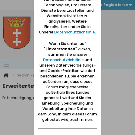
Anmelden oder Registrieren
Technologien, um unsere
Dienste bereitzustellen und
Websiteaktivitäten zu
analysieren. Weitere
Einzelheiten finden Sie in
unserer
Datenschutzrichtlinie
.
Wenn Sie unten auf
"
Einverstanden
" klicken,
stimmen Sie unserer
Datenschutzrichtlinie
und
unseren Datenverarbeitungs-
und Cookie-Praktiken wie dort
Search Result
beschrieben zu. Sie erkennen
außerdem an, dass dieses
Erweiterte Suche
Forum möglicherweise
außerhalb Ihres Landes
Entschuldigung, du darfst diese Seite nicht aufrufen.
gehostet wird und Sie der
Erhebung, Speicherung und
Verarbeitung Ihrer Daten in
dem Land, in dem dieses Forum
gehostet wird, zustimmen.