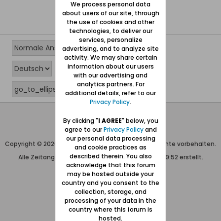
We process personal data
about users of our site, through
the use of cookies and other
technologies, to deliver our
services, personalize
advertising, and to analyze site
activity. We may share certain
information about our users
with our advertising and
analytics partners. For
additional details, refer to our
Privacy Policy
.
Wolfgang Naujocks MMXXVI
By clicking "
I AGREE
" below, you
agree to our
Privacy Policy
and
Powered by
vBulletin®
our personal data processing
Copyright © 2026 MH Sub I, LLC dba vBulletin. Alle Rechte vorbehalten.
and cookie practices as
described therein. You also
Alle Zeitangaben in WEZ+1. Die Seite wurde um 09:52 erstellt.
acknowledge that this forum
may be hosted outside your
country and you consent to the
collection, storage, and
processing of your data in the
country where this forum is
hosted.