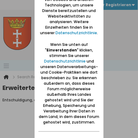
Anmelden oder Registrieren
Technologien, um unsere
Dienste bereitzustellen und
Websiteaktivitäten zu
analysieren. Weitere
Einzelheiten finden Sie in
unserer
Datenschutzrichtlinie
.
Wenn Sie unten auf
"
Einverstanden
" klicken,
stimmen Sie unserer
Datenschutzrichtlinie
und
unseren Datenverarbeitungs-
und Cookie-Praktiken wie dort
Search Result
beschrieben zu. Sie erkennen
außerdem an, dass dieses
Erweiterte Suche
Forum möglicherweise
außerhalb Ihres Landes
Entschuldigung, du darfst diese Seite nicht aufrufen.
gehostet wird und Sie der
Erhebung, Speicherung und
Verarbeitung Ihrer Daten in
dem Land, in dem dieses Forum
gehostet wird, zustimmen.