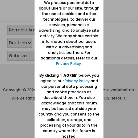
We process personal data
about users of our site, through
the use of cookies and other
technologies, to deliver our
services, personalize
advertising, and to analyze site
activity. We may share certain
information about our users
with our advertising and
analytics partners. For
additional details, refer to our
Privacy Policy
.
Wolfgang Naujocks MMXXVI
By clicking "
I AGREE
" below, you
agree to our
Privacy Policy
and
Powered by
vBulletin®
our personal data processing
Copyright © 2026 MH Sub I, LLC dba vBulletin. Alle Rechte vorbehalten.
and cookie practices as
described therein. You also
Alle Zeitangaben in WEZ+1. Die Seite wurde um 05:21 erstellt.
acknowledge that this forum
may be hosted outside your
country and you consent to the
collection, storage, and
processing of your data in the
country where this forum is
hosted.