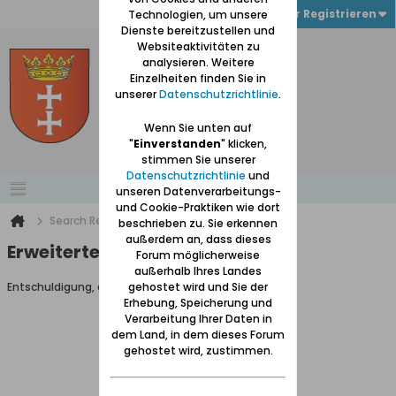
Anmelden oder Registrieren
Technologien, um unsere
Dienste bereitzustellen und
Websiteaktivitäten zu
analysieren. Weitere
Einzelheiten finden Sie in
unserer
Datenschutzrichtlinie
.
Wenn Sie unten auf
"
Einverstanden
" klicken,
stimmen Sie unserer
Datenschutzrichtlinie
und
unseren Datenverarbeitungs-
und Cookie-Praktiken wie dort
Search Result
beschrieben zu. Sie erkennen
außerdem an, dass dieses
Erweiterte Suche
Forum möglicherweise
außerhalb Ihres Landes
Entschuldigung, du darfst diese Seite nicht aufrufen.
gehostet wird und Sie der
Erhebung, Speicherung und
Verarbeitung Ihrer Daten in
dem Land, in dem dieses Forum
gehostet wird, zustimmen.