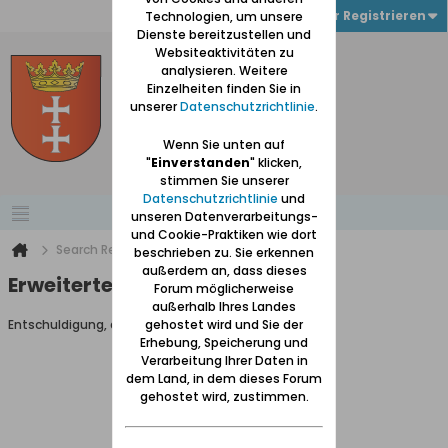
Anmelden oder Registrieren
Technologien, um unsere
Dienste bereitzustellen und
Websiteaktivitäten zu
analysieren. Weitere
Einzelheiten finden Sie in
unserer
Datenschutzrichtlinie
.
Wenn Sie unten auf
"
Einverstanden
" klicken,
stimmen Sie unserer
Datenschutzrichtlinie
und
unseren Datenverarbeitungs-
und Cookie-Praktiken wie dort
Search Result
beschrieben zu. Sie erkennen
außerdem an, dass dieses
Erweiterte Suche
Forum möglicherweise
außerhalb Ihres Landes
Entschuldigung, du darfst diese Seite nicht aufrufen.
gehostet wird und Sie der
Erhebung, Speicherung und
Verarbeitung Ihrer Daten in
dem Land, in dem dieses Forum
gehostet wird, zustimmen.