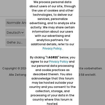
We process personal data
about users of our site, through
the use of cookies and other
technologies, to deliver our
services, personalize
advertising, and to analyze site
activity. We may share certain
information about our users
with our advertising and
analytics partners. For
additional details, refer to our
Privacy Policy
.
Wolfgang Naujocks MMXXVI
By clicking "
I AGREE
" below, you
agree to our
Privacy Policy
and
Powered by
vBulletin®
our personal data processing
Copyright © 2026 MH Sub I, LLC dba vBulletin. Alle Rechte vorbehalten.
and cookie practices as
described therein. You also
Alle Zeitangaben in WEZ+1. Die Seite wurde um 23:58 erstellt.
acknowledge that this forum
may be hosted outside your
country and you consent to the
collection, storage, and
processing of your data in the
country where this forum is
hosted.