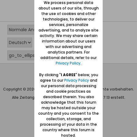
We process personal data
about users of our site, through
the use of cookies and other
technologies, to deliver our
services, personalize
advertising, and to analyze site
activity. We may share certain
information about our users
with our advertising and
analytics partners. For
additional details, refer to our
Privacy Policy
.
Wolfgang Naujocks MMXXVI
By clicking "
I AGREE
" below, you
agree to our
Privacy Policy
and
Powered by
vBulletin®
our personal data processing
Copyright © 2026 MH Sub I, LLC dba vBulletin. Alle Rechte vorbehalten.
and cookie practices as
described therein. You also
Alle Zeitangaben in WEZ+1. Die Seite wurde um 07:13 erstellt.
acknowledge that this forum
may be hosted outside your
country and you consent to the
collection, storage, and
processing of your data in the
country where this forum is
hosted.