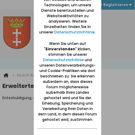
Anmelden oder Registrieren
Technologien, um unsere
Dienste bereitzustellen und
Websiteaktivitäten zu
analysieren. Weitere
Einzelheiten finden Sie in
unserer
Datenschutzrichtlinie
.
Wenn Sie unten auf
"
Einverstanden
" klicken,
stimmen Sie unserer
Datenschutzrichtlinie
und
unseren Datenverarbeitungs-
und Cookie-Praktiken wie dort
Search Result
beschrieben zu. Sie erkennen
außerdem an, dass dieses
Erweiterte Suche
Forum möglicherweise
außerhalb Ihres Landes
Entschuldigung, du darfst diese Seite nicht aufrufen.
gehostet wird und Sie der
Erhebung, Speicherung und
Verarbeitung Ihrer Daten in
dem Land, in dem dieses Forum
gehostet wird, zustimmen.