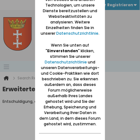
Anmelden oder Registrieren
Technologien, um unsere
Dienste bereitzustellen und
Websiteaktivitäten zu
analysieren. Weitere
Einzelheiten finden Sie in
unserer
Datenschutzrichtlinie
.
Wenn Sie unten auf
"
Einverstanden
" klicken,
stimmen Sie unserer
Datenschutzrichtlinie
und
unseren Datenverarbeitungs-
und Cookie-Praktiken wie dort
Search Result
beschrieben zu. Sie erkennen
außerdem an, dass dieses
Erweiterte Suche
Forum möglicherweise
außerhalb Ihres Landes
Entschuldigung, du darfst diese Seite nicht aufrufen.
gehostet wird und Sie der
Erhebung, Speicherung und
Verarbeitung Ihrer Daten in
dem Land, in dem dieses Forum
gehostet wird, zustimmen.