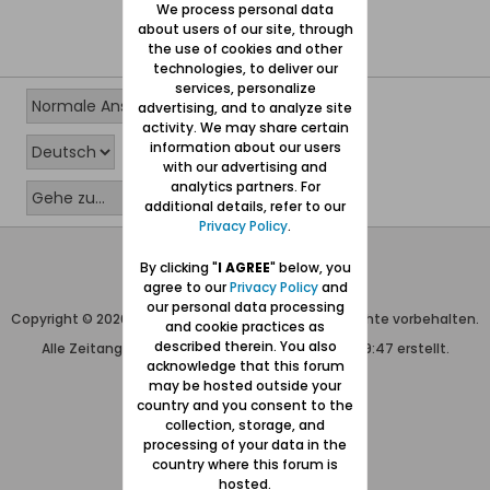
We process personal data
about users of our site, through
the use of cookies and other
technologies, to deliver our
services, personalize
advertising, and to analyze site
activity. We may share certain
information about our users
with our advertising and
analytics partners. For
additional details, refer to our
Privacy Policy
.
Wolfgang Naujocks MMXXVI
By clicking "
I AGREE
" below, you
agree to our
Privacy Policy
and
Powered by
vBulletin®
our personal data processing
Copyright © 2026 MH Sub I, LLC dba vBulletin. Alle Rechte vorbehalten.
and cookie practices as
described therein. You also
Alle Zeitangaben in WEZ+1. Die Seite wurde um 19:47 erstellt.
acknowledge that this forum
may be hosted outside your
country and you consent to the
collection, storage, and
processing of your data in the
country where this forum is
hosted.