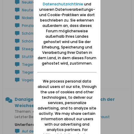
Neukirch
Datenschutzrichtlinie
und
unseren Datenverarbeitungs-
Neuteich
und Cookie-Praktiken wie dort
Nickelswalde
beschrieben zu. Sie erkennen
außerdem an, dass dieses
Prinzlaff
Forum möglicherweise
Schönbaum
außerhalb Ihres Landes
Schöneberg
gehostet wird und Sie der
Erhebung, Speicherung und
Steegen
Verarbeitung Ihrer Daten in
Stutthof
dem Land, in dem dieses Forum
gehostet wird, zustimmen.
Tiegenhof
Tiegenort
Vogelsang
We process personal data
about users of our site, through
the use of cookies and other
technologies, to deliver our
Danziger Höhe und Niederung (westlich der
services, personalize
Weichsel)
advertising, and to analyze site
Themen: 425 Beiträge: 3.577
activity. We may share certain
Letzter Beitrag:
Anton Rathkes Lebenswerk in Praust
information about our users
with our advertising and
Unterforen:
analytics partners. For
Auf der Höhe