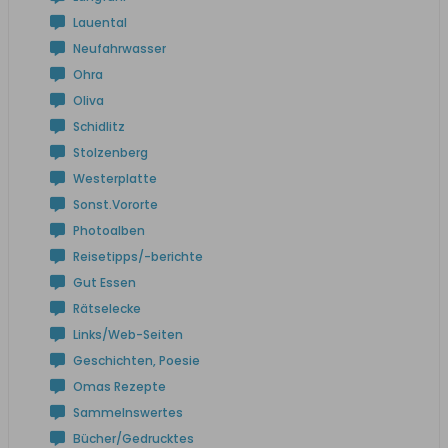
Lauental
Neufahrwasser
Ohra
Oliva
Schidlitz
Stolzenberg
Westerplatte
Sonst.Vororte
Photoalben
Reisetipps/-berichte
Gut Essen
Rätselecke
Links/Web-Seiten
Geschichten, Poesie
Omas Rezepte
Sammelnswertes
Bücher/Gedrucktes