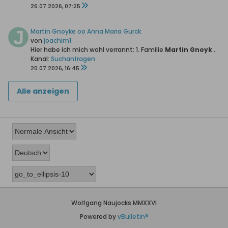
26.07.2026, 07:25
Martin Gnoyke oo Anna Maria Gurck
von
joachim1
Hier habe ich mich wohl verrannt:
1. Familie
Martin Gnoyke *13.04.1789 +26.02.1860 oo28.01.1811 Anna Maria Gurck *24.09.1785 + 15.01.1865
Kanal:
Suchanfragen
20.07.2026, 16:45
Alle anzeigen
Wolfgang Naujocks MMXXVI
Powered by
vBulletin®