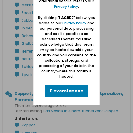
additional details, refer to our
Meisterswalde
Privacy Policy
.
Praust
By clicking "
I AGREE
" below, you
Sobbowitz
agree to our
Privacy Policy
and
In der Niederung
our personal data processing
and cookie practices as
Bohnsack
described therein. You also
Groß Zünder
acknowledge that this forum
may be hosted outside your
Herrengrebin
country and you consent to the
Neufähr
collection, storage, and
processing of your data in the
Schiewenhorst
country where this forum is
Sperlingsdorf
hosted.
Einverstanden
Zoppot / Sopot, Gdingen / Ost- u. Westpreußen,
Pommern
Themen: 421 Beiträge: 3.472
Letzter Beitrag:
Das Mosaik in einem Tunnel von Gdingen
Unterforen:
Zoppot
Gdingen