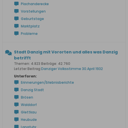
Plachanderecke
Vorstellungen
Geburtstage
Marktplatz
Probleme
Stadt Danzig mit Vororten und alles was Danzig
betrifft
Themen: 4.823 Beiträge: 42.760
Letzter Beitrag:
Danziger Volksstimme 30.April 1932
Unterforen:
Erinnerungen/Erlebnisberichte
Danzig Stadt
Brösen
Walddorf
Glettkau
Heubude
Langfuhr