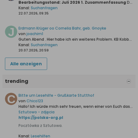
Bearbeitungsstand: Juli 2026
1. Zusammenfassung
Die vorliegende Untersuchung verfolgt das Ziel, die bislang ungeklärte Herkunft der Familie Johann Knoll vor ihrer Auswanderung in das...
Kanal:
Suchanfragen
22.07.2026, 09:35
Erdmann Krüger oo Cornelia Bahr, geb. Gnoyke
von
joachim1
Guten Abend .
Hier habe ich ein weiteres Problem.
KB Kobbelgrube Heiraten 1840/53:
Kanal:
Suchanfragen
20.07.2026, 20:59
Alle anzeigen
trending
Bitte um Lesehilfe - Grußkarte Stutthof
von
Chico123
Hallo!
Ich würde mich sehr freuen, wenn einer von Euch das Handgeschriebene für mich entziffern könnte.
Sztutowo - zdjęcia
https://polska-org.pl
Pocztówka z Sztutowa.
Kanal:
Lesehilfen