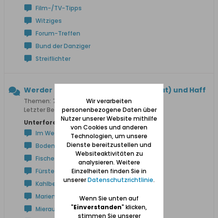
Film-/TV-Tipps
Witziges
Forum-Treffen
Bund der Danziger
Streiflichter
Werder (zwischen Weichsel und Nogat) und Haff
Wir verarbeiten
Themen: 723 Beiträge: 5.497
personenbezogene Daten über
Letzter Beitrag:
Dom Stutthof
Nutzer unserer Website mithilfe
Unterforen:
von Cookies und anderen
Im Werder / Am Frischen Haff
Technologien, um unsere
Dienste bereitzustellen und
Bodenwinkel
Websiteaktivitäten zu
Fischerbabke
analysieren. Weitere
Einzelheiten finden Sie in
Fürstenwerder
unserer
Datenschutzrichtlinie
.
Kahlberg
Marienau
Wenn Sie unten auf
"
Einverstanden
" klicken,
Mierau
stimmen Sie unserer