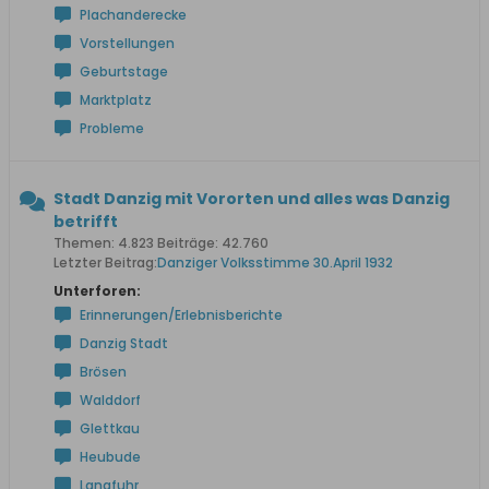
Plachanderecke
Vorstellungen
Geburtstage
Marktplatz
Probleme
Stadt Danzig mit Vororten und alles was Danzig
betrifft
Themen: 4.823 Beiträge: 42.760
Letzter Beitrag:
Danziger Volksstimme 30.April 1932
Unterforen:
Erinnerungen/Erlebnisberichte
Danzig Stadt
Brösen
Walddorf
Glettkau
Heubude
Langfuhr