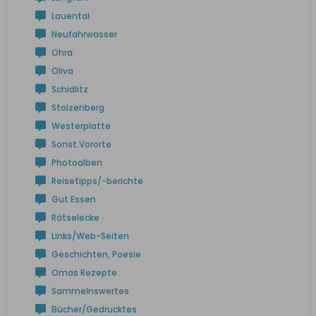
Lauental
Neufahrwasser
Ohra
Oliva
Schidlitz
Stolzenberg
Westerplatte
Sonst.Vororte
Photoalben
Reisetipps/-berichte
Gut Essen
Rätselecke
Links/Web-Seiten
Geschichten, Poesie
Omas Rezepte
Sammelnswertes
Bücher/Gedrucktes