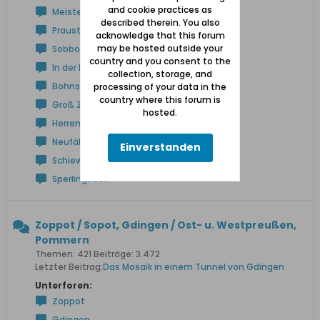
and cookie practices as
Meisterswalde
described therein. You also
Praust
acknowledge that this forum
may be hosted outside your
Sobbowitz
country and you consent to the
In der Niederung
collection, storage, and
Bohnsack
processing of your data in the
country where this forum is
Groß Zünder
hosted.
Herrengrebin
Neufähr
Einverstanden
Schiewenhorst
Sperlingsdorf
Zoppot / Sopot, Gdingen / Ost- u. Westpreußen,
Pommern
Themen: 421 Beiträge: 3.472
Letzter Beitrag:
Das Mosaik in einem Tunnel von Gdingen
Unterforen:
Zoppot
Gdingen