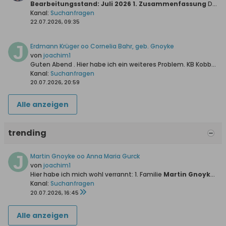
Bearbeitungsstand: Juli 2026
1. Zusammenfassung
Die vorliegende Untersuchung verfolgt das Ziel, die bislang ungeklärte Herkunft der Familie Johann Knoll vor ihrer Auswanderung in das...
Kanal:
Suchanfragen
22.07.2026, 09:35
Erdmann Krüger oo Cornelia Bahr, geb. Gnoyke
von
joachim1
Guten Abend .
Hier habe ich ein weiteres Problem.
KB Kobbelgrube Heiraten 1840/53:
Kanal:
Suchanfragen
20.07.2026, 20:59
Alle anzeigen
trending
Martin Gnoyke oo Anna Maria Gurck
von
joachim1
Hier habe ich mich wohl verrannt:
1. Familie
Martin Gnoyke *13.04.1789 +26.02.1860 oo28.01.1811 Anna Maria Gurck *24.09.1785 + 15.01.1865
Kanal:
Suchanfragen
20.07.2026, 16:45
Alle anzeigen