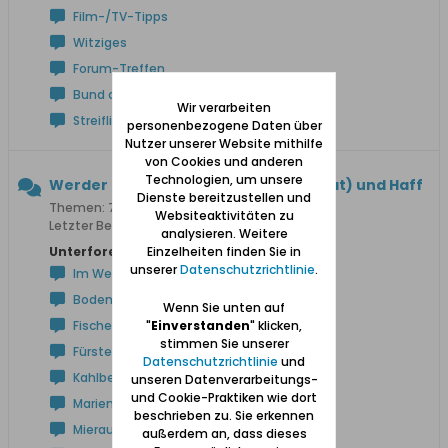
Film-/TV-Tipps
Witziges
Forum-Treffen
Bund der Danziger
Wir verarbeiten
Streiflichter
personenbezogene Daten über
Nutzer unserer Website mithilfe
von Cookies und anderen
Technologien, um unsere
Werder (zwischen Weichsel und Nogat) und Haff
Dienste bereitzustellen und
Themen: 723 Beiträge: 5.497
Websiteaktivitäten zu
Letzter Beitrag:
Dom Stutthof
analysieren. Weitere
Einzelheiten finden Sie in
Unterforen:
unserer
Datenschutzrichtlinie
.
Im Werder / Am Frischen Haff
Bodenwinkel
Wenn Sie unten auf
"
Einverstanden
" klicken,
Fischerbabke
stimmen Sie unserer
Fürstenwerder
Datenschutzrichtlinie
und
Kahlberg
unseren Datenverarbeitungs-
und Cookie-Praktiken wie dort
Marienau
beschrieben zu. Sie erkennen
Mierau
außerdem an, dass dieses