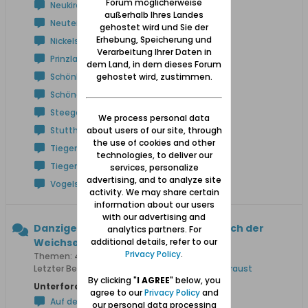
Forum möglicherweise
Neukirch
außerhalb Ihres Landes
Neuteich
gehostet wird und Sie der
Erhebung, Speicherung und
Nickelswalde
Verarbeitung Ihrer Daten in
Prinzlaff
dem Land, in dem dieses Forum
gehostet wird, zustimmen.
Schönbaum
Schöneberg
Steegen
We process personal data
about users of our site, through
Stutthof
the use of cookies and other
Tiegenhof
technologies, to deliver our
Tiegenort
services, personalize
advertising, and to analyze site
Vogelsang
activity. We may share certain
information about our users
with our advertising and
Danziger Höhe und Niederung (westlich der
analytics partners. For
additional details, refer to our
Weichsel)
Privacy Policy
.
Themen: 425 Beiträge: 3.577
Letzter Beitrag:
Anton Rathkes Lebenswerk in Praust
By clicking "
I AGREE
" below, you
Unterforen:
agree to our
Privacy Policy
and
Auf der Höhe
our personal data processing