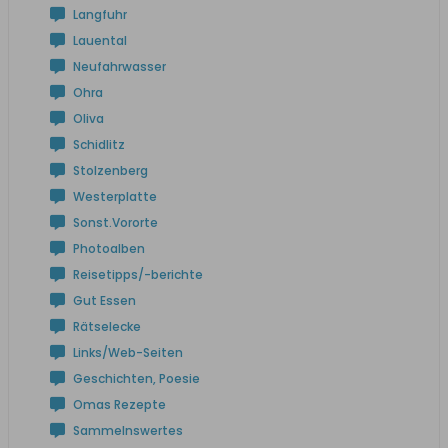
Langfuhr
Lauental
Neufahrwasser
Ohra
Oliva
Schidlitz
Stolzenberg
Westerplatte
Sonst.Vororte
Photoalben
Reisetipps/-berichte
Gut Essen
Rätselecke
Links/Web-Seiten
Geschichten, Poesie
Omas Rezepte
Sammelnswertes