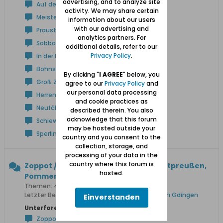
advertising, and to analyze site
Auf der Höhe
activity. We may share certain
Meisterswalde
information about our users
with our advertising and
Praust
analytics partners. For
Sobbowitz
additional details, refer to our
Privacy Policy
.
In der Niederung
Bohnsack
By clicking "
I AGREE
" below, you
Groß Zünder
agree to our
Privacy Policy
and
our personal data processing
Herrengrebin
and cookie practices as
Neufähr
described therein. You also
acknowledge that this forum
Schiewenhorst
may be hosted outside your
Sperlingsdorf
country and you consent to the
collection, storage, and
processing of your data in the
country where this forum is
Zoppot / Sopot, Gdingen / Ost- u. Westpreußen,
hosted.
Pommern
Themen: 421 Beiträge: 3.472
Letzter Beitrag:
Das Mosaik in einem Tunnel von Gdingen
Einverstanden
Unterforen:
Zoppot