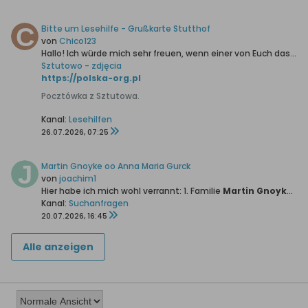
Bitte um Lesehilfe - Grußkarte Stutthof
von
Chico123
Hallo!
Ich würde mich sehr freuen, wenn einer von Euch das Handgeschriebene für mich entziffern könnte.
Sztutowo - zdjęcia
https://polska-org.pl
Pocztówka z Sztutowa.
Kanal:
Lesehilfen
26.07.2026, 07:25
Martin Gnoyke oo Anna Maria Gurck
von
joachim1
Hier habe ich mich wohl verrannt:
1. Familie
Martin Gnoyke *13.04.1789 +26.02.1860 oo28.01.1811 Anna Maria Gurck *24.09.1785 + 15.01.1865
Kanal:
Suchanfragen
20.07.2026, 16:45
Alle anzeigen