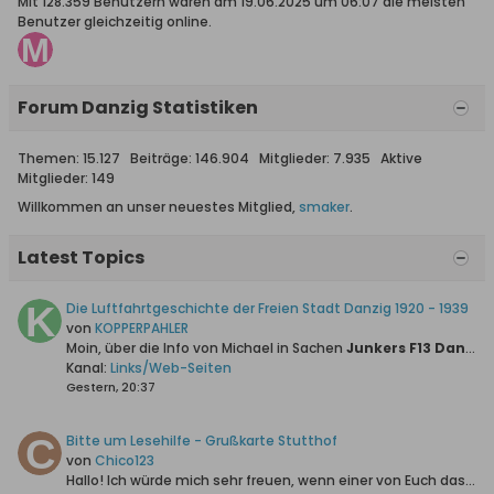
Mit 128.359 Benutzern waren am 19.06.2025 um 06:07 die meisten
Benutzer gleichzeitig online.
Forum Danzig Statistiken
Themen: 15.127 Beiträge: 146.904 Mitglieder: 7.935 Aktive
Mitglieder: 149
Willkommen an unser neuestes Mitglied,
smaker
.
Latest Topics
Die Luftfahrtgeschichte der Freien Stadt Danzig 1920 - 1939
von
KOPPERPAHLER
Moin, über die Info von Michael in Sachen
Junkers F13 Danziger Luftpost GmbH (Bausatz)
Kanal:
Links/Web-Seiten
Gestern, 20:37
Bitte um Lesehilfe - Grußkarte Stutthof
von
Chico123
Hallo!
Ich würde mich sehr freuen, wenn einer von Euch das Handgeschriebene für mich entziffern könnte.