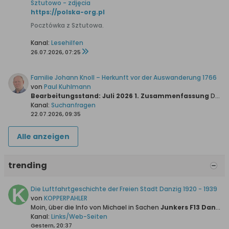
Sztutowo - zdjęcia
https://polska-org.pl
Pocztówka z Sztutowa.
Kanal:
Lesehilfen
26.07.2026, 07:25
Familie Johann Knoll – Herkunft vor der Auswanderung 1766
von
Paul Kuhlmann
Bearbeitungsstand: Juli 2026
1. Zusammenfassung
Die vorliegende Untersuchung verfolgt das Ziel, die bislang ungeklärte Herkunft der Familie Johann Knoll vor ihrer Auswanderung in das...
Kanal:
Suchanfragen
22.07.2026, 09:35
Alle anzeigen
trending
Die Luftfahrtgeschichte der Freien Stadt Danzig 1920 - 1939
von
KOPPERPAHLER
Moin, über die Info von Michael in Sachen
Junkers F13 Danziger Luftpost GmbH (Bausatz)
Kanal:
Links/Web-Seiten
Gestern, 20:37