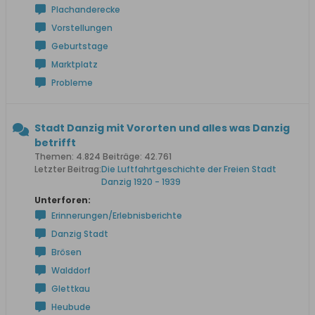
Plachanderecke
Vorstellungen
Geburtstage
Marktplatz
Probleme
Stadt Danzig mit Vororten und alles was Danzig
betrifft
Themen: 4.824 Beiträge: 42.761
Letzter Beitrag:
Die Luftfahrtgeschichte der Freien Stadt
Danzig 1920 - 1939
Unterforen:
Erinnerungen/Erlebnisberichte
Danzig Stadt
Brösen
Walddorf
Glettkau
Heubude