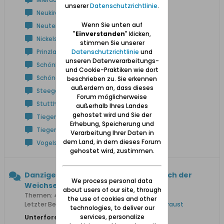
unserer
Datenschutzrichtlinie
.
Neukirch
Wenn Sie unten auf
Neuteich
"
Einverstanden
" klicken,
Nickelswalde
stimmen Sie unserer
Datenschutzrichtlinie
und
Prinzlaff
unseren Datenverarbeitungs-
Schönbaum
und Cookie-Praktiken wie dort
Schöneberg
beschrieben zu. Sie erkennen
außerdem an, dass dieses
Steegen
Forum möglicherweise
Stutthof
außerhalb Ihres Landes
gehostet wird und Sie der
Tiegenhof
Erhebung, Speicherung und
Tiegenort
Verarbeitung Ihrer Daten in
dem Land, in dem dieses Forum
Vogelsang
gehostet wird, zustimmen.
Danziger Höhe und Niederung (westlich der
We process personal data
Weichsel)
about users of our site, through
Themen: 425 Beiträge: 3.577
the use of cookies and other
Letzter Beitrag:
Anton Rathkes Lebenswerk in Praust
technologies, to deliver our
services, personalize
Unterforen: