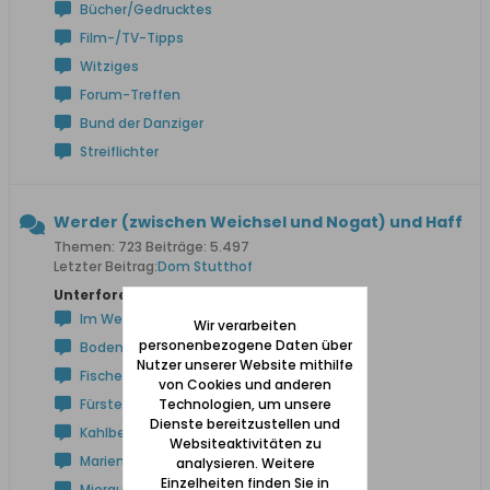
Bücher/Gedrucktes
Film-/TV-Tipps
Witziges
Forum-Treffen
Bund der Danziger
Streiflichter
Werder (zwischen Weichsel und Nogat) und Haff
Themen: 723 Beiträge: 5.497
Letzter Beitrag:
Dom Stutthof
Unterforen:
Im Werder / Am Frischen Haff
Wir verarbeiten
personenbezogene Daten über
Bodenwinkel
Nutzer unserer Website mithilfe
Fischerbabke
von Cookies und anderen
Technologien, um unsere
Fürstenwerder
Dienste bereitzustellen und
Kahlberg
Websiteaktivitäten zu
Marienau
analysieren. Weitere
Einzelheiten finden Sie in
Mierau