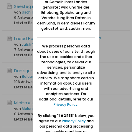
außerhalb Ihres Landes
Seesteg in Zoppot
gehostet wird und Sie der
von
Uschi Danziger
Erhebung, Speicherung und
6 Antworten
21.705 Hits
0 Likes
Verarbeitung Ihrer Daten in
Letzter Beitrag
26.05.2025, 19:07
dem Land, in dem dieses Forum
gehostet wird, zustimmen.
I need Help. 1910 Picture, where was taken?
von
Julsh47
We process personal data
7 Antworten
2.649 Hits
0 Likes
about users of our site, through
Letzter Beitrag
05.05.2025, 08:25
the use of cookies and other
technologies, to deliver our
services, personalize
Danziger Singakademie
advertising, and to analyze site
von
Belcanto
activity. We may share certain
106 Antworten
189.350 Hits
0 Likes
information about our users
Letzter Beitrag
01.01.2025, 15:04
with our advertising and
analytics partners. For
additional details, refer to our
Mini-museum rybackie
Privacy Policy
.
von
Molenfeuer
0 Antworten
1.652 Hits
0 Likes
By clicking "
I AGREE
" below, you
Letzter Beitrag
31.10.2024, 18:51
agree to our
Privacy Policy
and
our personal data processing
and cookie practices as