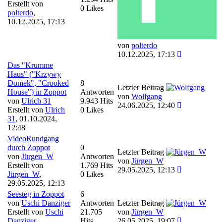
Erstellt von
0 Likes
polterdo
,
10.12.2025, 17:13
von
polterdo
10.12.2025, 17:13
Das "Krumme
Haus" ("Krzywy
Domek", "Crooked
8
Letzter Beitrag
House") in Zoppot
Antworten
von
Wolfgang
von
Ulrich 31
9.943 Hits
24.06.2025, 12:40
Erstellt von
Ulrich
0 Likes
31
,
01.10.2024,
12:48
VideoRundgang
durch Zoppot
0
Letzter Beitrag
von
Jürgen_W
Antworten
von
Jürgen_W
Erstellt von
1.769 Hits
29.05.2025, 12:13
Jürgen_W
,
0 Likes
29.05.2025, 12:13
Seesteg in Zoppot
6
von
Uschi Danziger
Antworten
Letzter Beitrag
Erstellt von
Uschi
21.705
von
Jürgen_W
Danziger
,
Hits
26.05.2025, 19:07