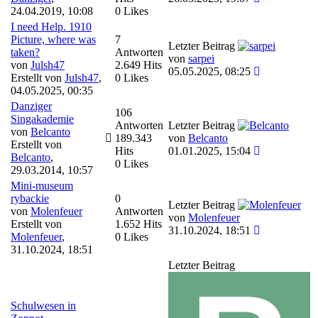
24.04.2019, 10:08
0 Likes
I need Help. 1910
Picture, where was
7
Letzter Beitrag
taken?
Antworten
von
sarpei
von
Julsh47
2.649 Hits
05.05.2025, 08:25
Erstellt von
Julsh47
,
0 Likes
04.05.2025, 00:35
Danziger
106
Singakademie
Antworten
Letzter Beitrag
von
Belcanto
189.343
von
Belcanto
Erstellt von
Hits
01.01.2025, 15:04
Belcanto
,
0 Likes
29.03.2014, 10:57
Mini-museum
rybackie
0
Letzter Beitrag
von
Molenfeuer
Antworten
von
Molenfeuer
Erstellt von
1.652 Hits
31.10.2024, 18:51
Molenfeuer
,
0 Likes
31.10.2024, 18:51
Letzter Beitrag
Schulwesen in