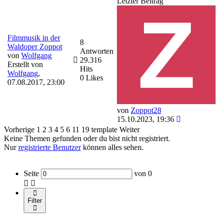
Letzter Beitrag
Filmmusik in der
8
Waldoper Zoppot
Antworten
von
Wolfgang
29.316
Erstellt von
Hits
Wolfgang
,
0 Likes
07.08.2017, 23:00
von
Zoppot28
15.10.2023, 19:36
Vorherige
1
2
3
4
5
6
11
19
template
Weiter
Keine Themen gefunden oder du bist nicht registriert.
Nur
registrierte Benutzer
können alles sehen.
Seite
von
0
Filter