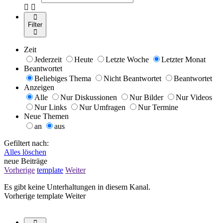
Filter
Zeit
Jederzeit
Heute
Letzte Woche
Letzter Monat
Beantwortet
Beliebiges Thema
Nicht Beantwortet
Beantwortet
Anzeigen
Alle
Nur Diskussionen
Nur Bilder
Nur Videos
Nur Links
Nur Umfragen
Nur Termine
Neue Themen
an
aus
Gefiltert nach:
Alles löschen
neue Beiträge
Vorherige
template
Weiter
Es gibt keine Unterhaltungen in diesem Kanal.
Vorherige
template
Weiter