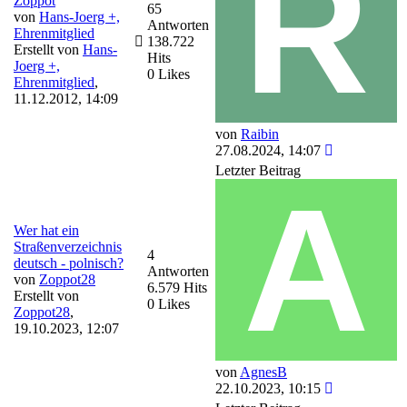
Zoppot
65
von
Hans-Joerg +,
Antworten
Ehrenmitglied
138.722
Erstellt von
Hans-
Hits
Joerg +,
0 Likes
Ehrenmitglied
,
11.12.2012, 14:09
von
Raibin
27.08.2024, 14:07
Letzter Beitrag
Wer hat ein
Straßenverzeichnis
4
deutsch - polnisch?
Antworten
von
Zoppot28
6.579 Hits
Erstellt von
0 Likes
Zoppot28
,
19.10.2023, 12:07
von
AgnesB
22.10.2023, 10:15