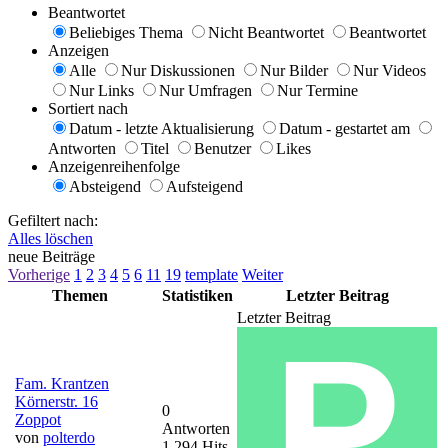
Beantwortet
Beliebiges Thema
Nicht Beantwortet
Beantwortet
Anzeigen
Alle
Nur Diskussionen
Nur Bilder
Nur Videos
Nur Links
Nur Umfragen
Nur Termine
Sortiert nach
Datum - letzte Aktualisierung
Datum - gestartet am
Antworten
Titel
Benutzer
Likes
Anzeigenreihenfolge
Absteigend
Aufsteigend
Gefiltert nach:
Alles löschen
neue Beiträge
Vorherige
1
2
3
4
5
6
11
19
template
Weiter
Themen
Statistiken
Letzter Beitrag
Letzter Beitrag
Fam. Krantzen
Körnerstr. 16
0
Zoppot
Antworten
von
polterdo
1.294 Hits