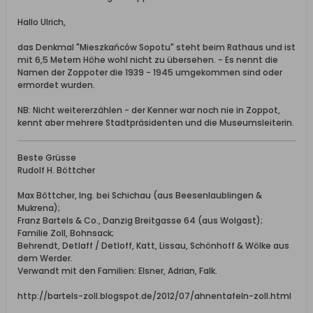
Hallo Ulrich,
das Denkmal "Mieszkańców Sopotu" steht beim Rathaus und ist
mit 6,5 Metern Höhe wohl nicht zu übersehen. - Es nennt die
Namen der Zoppoter die 1939 - 1945 umgekommen sind oder
ermordet wurden.
NB: Nicht weitererzählen - der Kenner war noch nie in Zoppot,
kennt aber mehrere Stadtpräsidenten und die Museumsleiterin.
Beste Grüsse
Rudolf H. Böttcher
Max Böttcher, Ing. bei Schichau (aus Beesenlaublingen &
Mukrena);
Franz Bartels & Co., Danzig Breitgasse 64 (aus Wolgast);
Familie Zoll, Bohnsack;
Behrendt, Detlaff / Detloff, Katt, Lissau, Schönhoff & Wölke aus
dem Werder.
Verwandt mit den Familien: Elsner, Adrian, Falk.
http://bartels-zoll.blogspot.de/2012/07/ahnentafeln-zoll.html