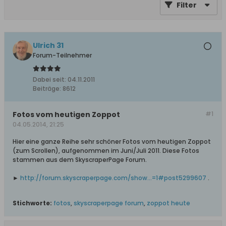
Filter
Ulrich 31
Forum-Teilnehmer
Dabei seit:
04.11.2011
Beiträge:
8612
Fotos vom heutigen Zoppot
#1
04.05.2014, 21:25
Hier eine ganze Reihe sehr schöner Fotos vom heutigen Zoppot
(zum Scrollen), aufgenommen im Juni/Juli 2011. Diese Fotos
stammen aus dem SkyscraperPage Forum.
►
http://forum.skyscraperpage.com/show...=1#post5299607
.
Stichworte:
fotos
,
skyscraperpage forum
,
zoppot heute