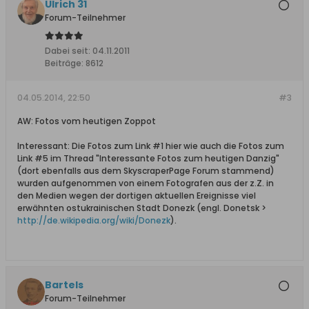
Ulrich 31
Forum-Teilnehmer
Dabei seit:
04.11.2011
Beiträge:
8612
04.05.2014, 22:50
#3
AW: Fotos vom heutigen Zoppot
Interessant: Die Fotos zum Link #1 hier wie auch die Fotos zum
Link #5 im Thread "Interessante Fotos zum heutigen Danzig"
(dort ebenfalls aus dem SkyscraperPage Forum stammend)
wurden aufgenommen von einem Fotografen aus der z.Z. in
den Medien wegen der dortigen aktuellen Ereignisse viel
erwähnten ostukrainischen Stadt Donezk (engl. Donetsk >
http://de.wikipedia.org/wiki/Donezk
).
Bartels
Forum-Teilnehmer