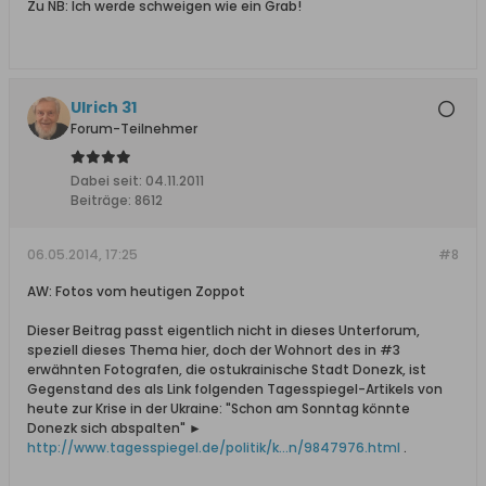
Zu NB: Ich werde schweigen wie ein Grab!
Ulrich 31
Forum-Teilnehmer
Dabei seit:
04.11.2011
Beiträge:
8612
06.05.2014, 17:25
#8
AW: Fotos vom heutigen Zoppot
Dieser Beitrag passt eigentlich nicht in dieses Unterforum,
speziell dieses Thema hier, doch der Wohnort des in #3
erwähnten Fotografen, die ostukrainische Stadt Donezk, ist
Gegenstand des als Link folgenden Tagesspiegel-Artikels von
heute zur Krise in der Ukraine: "Schon am Sonntag könnte
Donezk sich abspalten" ►
http://www.tagesspiegel.de/politik/k...n/9847976.html
.