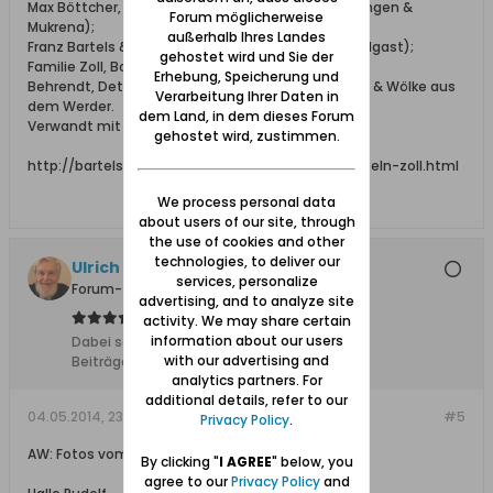
Max Böttcher, Ing. bei Schichau (aus Beesenlaublingen &
Forum möglicherweise
Mukrena);
außerhalb Ihres Landes
Franz Bartels & Co., Danzig Breitgasse 64 (aus Wolgast);
gehostet wird und Sie der
Familie Zoll, Bohnsack;
Erhebung, Speicherung und
Behrendt, Detlaff / Detloff, Katt, Lissau, Schönhoff & Wölke aus
Verarbeitung Ihrer Daten in
dem Werder.
dem Land, in dem dieses Forum
Verwandt mit den Familien: Elsner, Adrian, Falk.
gehostet wird, zustimmen.
http://bartels-zoll.blogspot.de/2012/07/ahnentafeln-zoll.html
We process personal data
about users of our site, through
the use of cookies and other
technologies, to deliver our
Ulrich 31
services, personalize
Forum-Teilnehmer
advertising, and to analyze site
activity. We may share certain
information about our users
Dabei seit:
04.11.2011
with our advertising and
Beiträge:
8612
analytics partners. For
additional details, refer to our
04.05.2014, 23:23
#5
Privacy Policy
.
AW: Fotos vom heutigen Zoppot
By clicking "
I AGREE
" below, you
agree to our
Privacy Policy
and