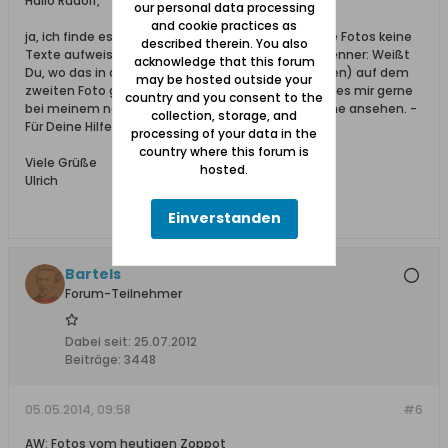
Hallo Rudolf,
our personal data processing
and cookie practices as
ja, ich finde es auch besonders schade, dass diese Fotos keine
described therein. You also
Texte aufweisen. Und ich frage Dich als Zoppot-Kenner: Weißt
acknowledge that this forum
Du, wo das in der Bildserie #1 (Angabe rechts außen) auf dem
may be hosted outside your
zweiten Foto gezeigte Ehrenmal steht? Ich würde es mir gerne
country and you consent to the
bei meinem nächsten Danzig-Besuch aus der Nähe ansehen. -
collection, storage, and
Für Deine Hilfe danke ich Dir im Voraus.
processing of your data in the
country where this forum is
Viele Grüße
hosted.
Ulrich
Einverstanden
Bartels
Forum-Teilnehmer
Dabei seit:
25.07.2012
Beiträge:
3448
05.05.2014, 09:58
#6
AW: Fotos vom heutigen Zoppot