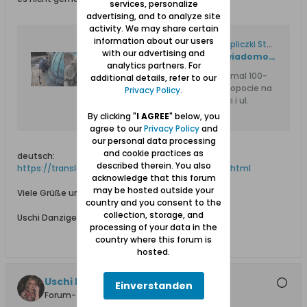
services, personalize
advertising, and to analyze site
activity. We may share certain
information about our users
Przyjrzeliśmy się remontowi kapliczki Stella Maris w Sopocie
with our advertising and
https://www.trojmiasto.pl/wiadomosci/Trwa-remont-kapliczki-Stella-Maris-w-Sopocie-n148823.html
analytics partners. For
Trwa kompleksowy remont niemal 100-
additional details, refer to our
letniej kapliczki Stella Maris w Sopocie na
Privacy Policy
.
skrzyżowaniu al. Niepodległości i ul.
By clicking "
I AGREE
" below, you
agree to our
Privacy Policy
and
our personal data processing
and cookie practices as
deutsch:
described therein. You also
https://translate.google.com/transla...e-n148823.html
acknowledge that this forum
may be hosted outside your
Viele Grüße und einen schönen Sonntag
country and you consent to the
collection, storage, and
Uschi Danziger
processing of your data in the
country where this forum is
hosted.
Uschi Danziger
Einverstanden
Forum-Teilnehmer