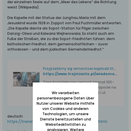
der einzelnen Seele auf dem „Meer des Lebens“ die Richtung
weist (Wikipedia).
Die Kapelle mit der Statue der Jungfrau Maria mit dem
Jesuskind wurde 1928 in Zoppot von Paul Puchmüller entworfen.
„Die Kapelle diente als Sopot-Station für Pilger zwischen
Danzig-Oliwa und Kalwaria Wejherowska; Es steht auch am
Fuße der Straßen, die zu drei Sopot-Friedhöfen führen: dem
katholischen Friedhof, dem gemeinschaftlichen - zuvor
orthodoxen - und dem jüdischen Gemeindefriedhof.“
Przyjrzeliśmy się remontowi kapliczki Stella Maris w Sopocie
https://www.trojmiasto.pl/wiadomosci/Trwa-remont-kapliczki-Stella-Maris-w-Sopocie-n148823.html
Trwa kompleksowy remont niemal 100-
letniej kapliczki Stella Maris w Sopocie na
skrzyżowaniu al. Niepodległości i ul.
Wir verarbeiten
personenbezogene Daten über
Nutzer unserer Website mithilfe
von Cookies und anderen
Technologien, um unsere
deutsch:
Dienste bereitzustellen und
https://translate.google.com/transla...e-n148823.html
Websiteaktivitäten zu
analysieren. Weitere