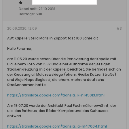
Dabei seit:
28.10.2018
Beiträge:
538
20.09.2020, 12:09
#3
AW: Kapelle Stella Maris in Zoppot fast 100 Jahre alt
Hallo Forumer,
am 11.05.20 wurde schon über die Renovierung der Kapelle mit
u.a. einem Foto von 1932 und einer Aufnahme der jetzigen
Straßenkreuzung mit der Kapelle, berichtet. Sie befindet sich an
der Kreuzung ul. Malczewskiego (ehem. Große Katzer Straße)
und Aleja Niepodleglosci, die ehem. mehrere deutsche
Straßennamen hatte.
https://translate.google.com/transla...k-n145013.html
Am 19.07.20 wurde der Architekt Paul Puchmüller erwähnt, der
u.a. das Rathaus, das Bäder-Komplex und das Kurhauses
entwarf.
https://translate.google.com/transla...a-n147004.html