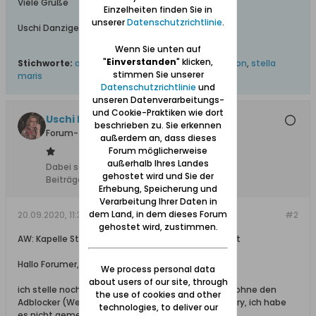
Viele Grüße
Einzelheiten finden Sie in
unserer
Datenschutzrichtlinie
.
Uschi Danziger
Wenn Sie unten auf
"
Einverstanden
" klicken,
Stichworte:
anrufung marias
,
kapelle
,
schutzpatron
,
stella
stimmen Sie unserer
maris
Datenschutzrichtlinie
und
unseren Datenverarbeitungs-
und Cookie-Praktiken wie dort
Uschi Danziger
beschrieben zu. Sie erkennen
Forum-Teilnehmer
außerdem an, dass dieses
Forum möglicherweise
außerhalb Ihres Landes
Dabei seit:
28.10.2018
gehostet wird und Sie der
Beiträge:
538
Erhebung, Speicherung und
Verarbeitung Ihrer Daten in
dem Land, in dem dieses Forum
20.09.2020, 11:36
#2
gehostet wird, zustimmen.
AW: Kapelle Stella Maris in Zoppot fast 100 Jahre alt
Hallo Forumer,
We process personal data
about users of our site, through
ich stelle noch einmal die Links von #1 ein, weil es ohne den
the use of cookies and other
Adblocker (Werbeblocker) besser zu öffnen ist. Sorry, ich habe
technologies, to deliver our
es nicht gemerkt.