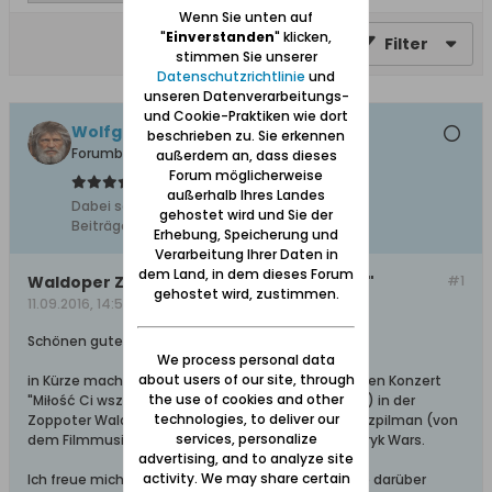
Wenn Sie unten auf
"
Einverstanden
" klicken,
Filter
stimmen Sie unserer
Datenschutzrichtlinie
und
unseren Datenverarbeitungs-
und Cookie-Praktiken wie dort
Wolfgang
beschrieben zu. Sie erkennen
Forumbetreiber
außerdem an, dass dieses
Forum möglicherweise
außerhalb Ihres Landes
Dabei seit:
10.02.2008
gehostet wird und Sie der
Beiträge:
11627
Erhebung, Speicherung und
Verarbeitung Ihrer Daten in
dem Land, in dem dieses Forum
Waldoper Zoppot: "Liebe verzeiht alles..."
#1
gehostet wird, zustimmen.
11.09.2016, 14:53
Schönen guten Nachmittag,
We process personal data
about users of our site, through
in Kürze machen wir uns auf den Weg. Zum heutigen Konzert
the use of cookies and other
"Miłość Ci wszystko wybaczy" (Liebe verzeiht alles) in der
technologies, to deliver our
Zoppoter Waldoper mit Schlagern von Władisław Szpilman (von
services, personalize
dem Filmmusik in "Der Pianist" stammt") und Henryk Wars.
advertising, and to analyze site
activity. We may share certain
Ich freue mich schon ungeheuer darauf und werde darüber