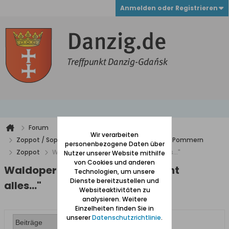
Anmelden oder Registrieren
Forum
Wir verarbeiten
Zoppot / Sopot, Gdingen / Ost- u. Westpreußen, Pommern
personenbezogene Daten über
Zoppot
Waldoper Zoppot: "Liebe verzeiht alles..."
Nutzer unserer Website mithilfe
von Cookies und anderen
Waldoper Zoppot: "Liebe verzeiht
Technologien, um unsere
Dienste bereitzustellen und
alles..."
Websiteaktivitäten zu
analysieren. Weitere
Einzelheiten finden Sie in
unserer
Datenschutzrichtlinie
.