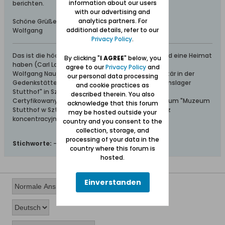
information about our users
berichten.
with our advertising and
analytics partners. For
Schöne Grüße aus dem Werder
additional details, refer to our
Wolfgang
Privacy Policy
.
Das ist die höchste aller Gaben: Geborgen sein und eine Heimat
By clicking "
I AGREE
" below, you
haben (Carl Lange)
agree to our
Privacy Policy
and
Wolfgang Naujocks: Zertifizierter Führer und Volontär in der
our personal data processing
Gedenkstätte/Museum "Deutsches Konzentrationslager
and cookie practices as
Stutthof" in Sztutowo
described therein. You also
Certyfikowany przewodnik i wolontariusz po muzeum "Muzeum
acknowledge that this forum
Stutthof w Sztutowie - Niemiecki nazistowski obóz
may be hosted outside your
koncentracyjny i zagłady"
country and you consent to the
collection, storage, and
processing of your data in the
Stichworte:
-
country where this forum is
hosted.
Einverstanden