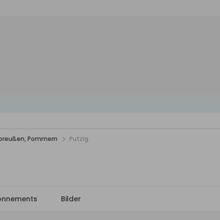
stpreußen, Pommern
Putzig
onnements
Bilder