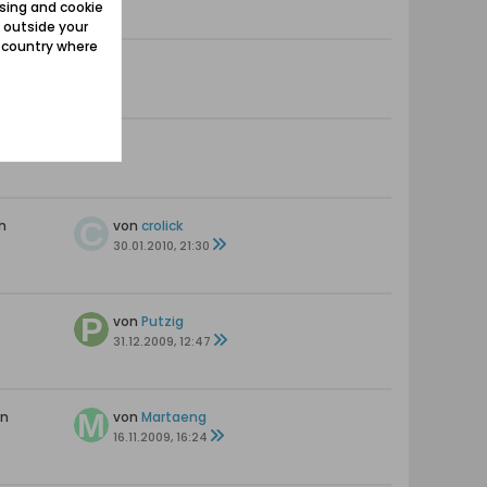
sing and cookie
 outside your
e country where
—
—
n
von
crolick
30.01.2010, 21:30
von
Putzig
31.12.2009, 12:47
en
von
Martaeng
16.11.2009, 16:24