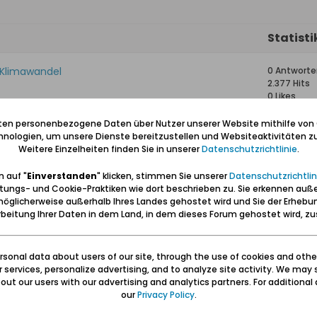
Statisti
 Klimawandel
0 Antworte
2.377 Hits
0 Likes
iten personenbezogene Daten über Nutzer unserer Website mithilfe von
0 Antworte
nologien, um unsere Dienste bereitzustellen und Websiteaktivitäten zu
30.994 Hits
Weitere Einzelheiten finden Sie in unserer
Datenschutzrichtlinie
.
0 Likes
 auf "
Einverstanden
" klicken, stimmen Sie unserer
Datenschutzrichtlin
tungs- und Cookie-Praktiken wie dort beschrieben zu. Sie erkennen auß
h Friedrich Ferdinand Granzow
—
öglicherweise außerhalb Ihres Landes gehostet wird und Sie der Erhebu
beitung Ihrer Daten in dem Land, in dem dieses Forum gehostet wird, 
0 Antworte
sonal data about users of our site, through the use of cookies and othe
15.560 Hits
ur services, personalize advertising, and to analyze site activity. We may 
0 Likes
ut our users with our advertising and analytics partners. For additional d
our
Privacy Policy
.
anzow
—