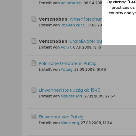
By clicking "
I A
Erstellt von
polomatch
,
09.04.2015, 10:47
practices as
country and yo
Verschoben:
Ahnenforschung
Erstellt von
Pz.Gren.Rgt.5
,
17.08.2012, 18:02
Verschoben:
Urgroßvater aus Puck
Erstellt von
Adi57
,
07.11.2008, 13:16
Polnische U-Boote in Putzig
Erstellt von
Putzig
,
28.09.2009, 18:46
Einwohnerliste Putzig ab 1940
Erstellt von
Mariastuart
,
27.12.2009, 22:57
Einwohner von Putzig
Erstellt von
Martaeng
,
27.08.2009, 12:34