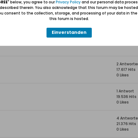
GREE
" below, you agree to our
Privacy Policy
and our personal data proces
 described therein. You also acknowledge that this forum may be hosted
u consent to the collection, storage, and processing of your data in th
this forum is hosted.
—
Einverstanden
—
2 Antworte
17.617 Hits
0 Likes
1 Antwort
19.536 Hits
0 Likes
4 Antwort
21.376 Hits
0 Likes