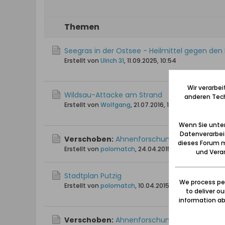
Themen
Seegras in der Ostsee - Heilmittel gegen den
Erstellt von
Ulrich 31
,
11.09.2025, 10:54
Wir verarbe
Wildsau-Attacke am Strand
anderen Tech
Erstellt von
Wolfgang
,
21.07.2016, 12:52
Wenn Sie unten
Datenverarbei
Verschoben:
Ahnenforschung Johann Heinric
dieses Forum m
Erstellt von
polomatch
,
24.04.2015, 20:11
und Verar
Stadtplan Putzig
We process per
Erstellt von
polomatch
,
10.04.2015, 14:09
to deliver o
information abo
Verschoben:
Ahnenforschung Bekusch / Gr