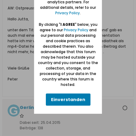
analytics partners. For
additional details, refer to our
AW: Ostpreussen - Die Wolfskinder
Privacy Policy
.
Hallo Jutta,
By clicking "
I AGREE
" below, you
unter dem Titel 'Wolfskinder - Allein in fremdem Land' gab es
agree to our
Privacy Policy
and
auch mal einen Beitrag bei ZDF-History. Die Dokumentation
our personal data processing
hatte ich mir vor etlichen Monaten von der ZDF-Mediathek als
and cookie practices as
mp4-Datei herunter geladen. Aktuell finde ich den Beitrag dort
described therein. You also
nicht mehr, habe ihn aber auf meiner Festplatte ... .
acknowledge that this forum
may be hosted outside your
country and you consent to the
Viele Grüße
collection, storage, and
processing of your data in the
Peter
country where this forum is
hosted.
Einverstanden
Gerlind
Dabei seit:
25.04.2015
Beiträge:
138