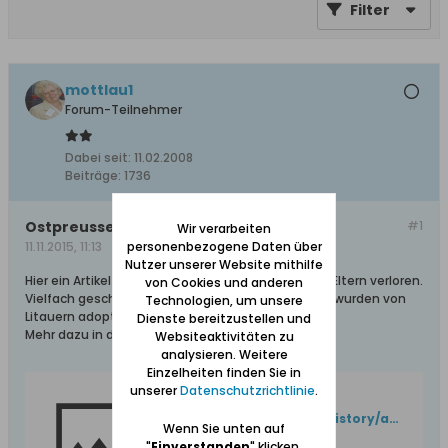
Filter
mottlau1
Forum-Teilnehmer
Dabei seit:
11.02.2008
Beiträge:
1736
Ostpreussen - Die Wolfskinder
#1
Wir verarbeiten
11.11.2015, 11:13
personenbezogene Daten über
Nutzer unserer Website mithilfe
Hier ein Artikel über Kinder die in Ostpreussen ihre Eltern verloren.
von Cookies und anderen
Vielfach geschah es durch Tod der Eltern. Manche wurden von
Technologien, um unsere
Litauern adoptiert.
Dienste bereitzustellen und
Mehr dazu in diesem Artikel:
Websiteaktivitäten zu
analysieren. Weitere
Einzelheiten finden Sie in
unserer
Datenschutzrichtlinie
.
Sign in to your account
http://www.welt.de/kultur/history/article106630329/Der-Leidensweg-der-deutschen-Wolfskinder-in-Litauen.html
Wenn Sie unten auf
"
Einverstanden
" klicken,