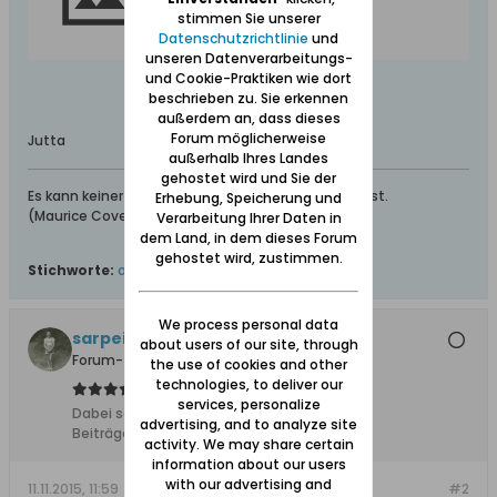
stimmen Sie unserer
Datenschutzrichtlinie
und
unseren Datenverarbeitungs-
und Cookie-Praktiken wie dort
beschrieben zu. Sie erkennen
außerdem an, dass dieses
Forum möglicherweise
Jutta
außerhalb Ihres Landes
gehostet wird und Sie der
Es kann keiner gerecht sein, der nicht menschlich ist.
Erhebung, Speicherung und
(Maurice Cove de Murville) Französischer Politiker
Verarbeitung Ihrer Daten in
dem Land, in dem dieses Forum
gehostet wird, zustimmen.
Stichworte:
ostpreußen
,
wolfskinder
We process personal data
sarpei
about users of our site, through
Forum-Teilnehmer
the use of cookies and other
technologies, to deliver our
services, personalize
Dabei seit:
17.12.2013
advertising, and to analyze site
Beiträge:
6105
activity. We may share certain
information about our users
with our advertising and
11.11.2015, 11:59
#2