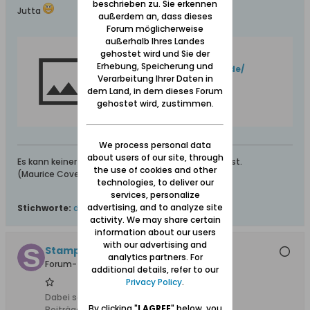
beschrieben zu. Sie erkennen
Jutta
außerdem an, dass dieses
Forum möglicherweise
außerhalb Ihres Landes
gehostet wird und Sie der
One moment, please...
Erhebung, Speicherung und
http://www.dawnytczew.pl/de/
Verarbeitung Ihrer Daten in
dem Land, in dem dieses Forum
gehostet wird, zustimmen.
We process personal data
about users of our site, through
Es kann keiner gerecht sein, der nicht menschlich ist.
the use of cookies and other
(Maurice Cove de Murville) Französischer Politiker
technologies, to deliver our
services, personalize
advertising, and to analyze site
Stichworte:
dirschau
,
fotos
activity. We may share certain
information about our users
with our advertising and
StampCollector
analytics partners. For
Forum-Teilnehmer
additional details, refer to our
Privacy Policy
.
Dabei seit:
19.01.2014
By clicking "
I AGREE
" below, you
Beiträge:
924