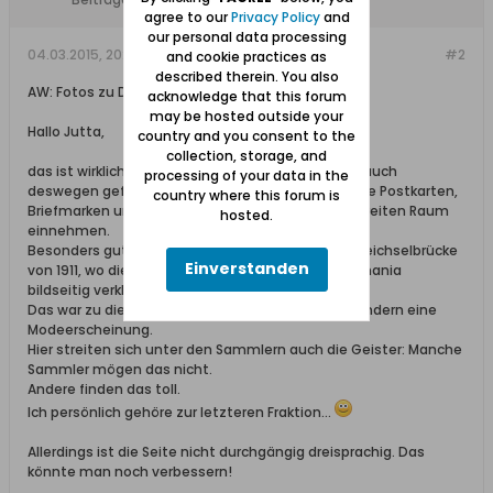
agree to our
Privacy Policy
and
our personal data processing
04.03.2015, 20:40
#2
and cookie practices as
described therein. You also
AW: Fotos zu Dirschau
acknowledge that this forum
may be hosted outside your
Hallo Jutta,
country and you consent to the
collection, storage, and
das ist wirklich eine nett gemachte Seite, die mir auch
processing of your data in the
deswegen gefällt, daß dort bei der Gestaltung alte Postkarten,
country where this forum is
Briefmarken und historische Poststempel einen breiten Raum
hosted.
einnehmen.
Besonders gut gefällt mir die Postkarte mit der Weichselbrücke
Einverstanden
von 1911, wo die "Allerweltsmarke" 5 Pfennig - Germania
bildseitig verklebt wurde.
Das war zu dieser Zeit speziell in frankophonen Ländern eine
Modeerscheinung.
Hier streiten sich unter den Sammlern auch die Geister: Manche
Sammler mögen das nicht.
Andere finden das toll.
Ich persönlich gehöre zur letzteren Fraktion...
Allerdings ist die Seite nicht durchgängig dreisprachig. Das
könnte man noch verbessern!