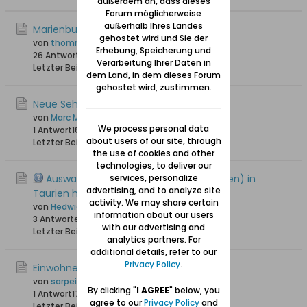
außerdem an, dass dieses
Forum möglicherweise
außerhalb Ihres Landes
Marienburg/Schloss Kaldowo
gehostet wird und Sie der
von
thommy
Erhebung, Speicherung und
26 Antworten
25.367 Hits
0 Likes
Verarbeitung Ihrer Daten in
Letzter Beitrag
08.08.2019, 18:58
dem Land, in dem dieses Forum
gehostet wird, zustimmen.
Neue Sehenswürdigkeit in Marienburg
von
Marc Malbork
We process personal data
1 Antwort
16.370 Hits
0 Likes
about users of our site, through
Letzter Beitrag
26.08.2018, 21:07
the use of cookies and other
technologies, to deliver our
Auswanderer Kutsch nach Rosengart(en) in
services, personalize
advertising, and to analyze site
Taurien heute Ukraine
activity. We may share certain
von
Hedwig-Pauline
information about our users
3 Antworten
14.699 Hits
0 Likes
with our advertising and
Letzter Beitrag
10.02.2018, 11:53
analytics partners. For
additional details, refer to our
Privacy Policy
.
Einwohnerliste Heubuden Stogi/Stożki
von
sarpei
By clicking "
I AGREE
" below, you
1 Antwort
17.215 Hits
0 Likes
agree to our
Privacy Policy
and
Letzter Beitrag
06.03.2016, 00:51