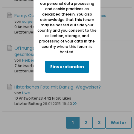
our personal data processing
and cookie practices as
described therein. You also
Parey, Carl - Bücher zum Marienburger Kreis
acknowledge that this forum
von
sarpei
may be hosted outside your
0 Antworten
13.476 Hits
0 Likes
country and you consent to the
Letzter Beitrag
14.03.2015, 17:13
collection, storage, and
processing of your data in the
country where this forum is
Öffnungszeiten der Marienburg (Montag
hosted.
geschlossen)
von
Herbert Claaßen
7 Antworten
18.414 Hits
0 Likes
Einverstanden
Letzter Beitrag
05.03.2015, 23:44
Historisches Foto mit Danzig-Wegweiser?
von
Uwe
10 Antworten
23.442 Hits
0 Likes
Letzter Beitrag
26.01.2015, 19:40
1
2
3
Weiter