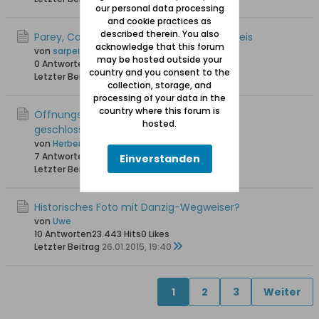
our personal data processing
and cookie practices as
described therein. You also
Parey, Carl - Bücher zum Marienburger Kreis
acknowledge that this forum
von
sarpei
may be hosted outside your
0 Antworten
13.476 Hits
0 Likes
country and you consent to the
Letzter Beitrag
14.03.2015, 17:13
collection, storage, and
processing of your data in the
country where this forum is
Öffnungszeiten der Marienburg (Montag
hosted.
geschlossen)
von
Herbert Claaßen
7 Antworten
18.414 Hits
0 Likes
Einverstanden
Letzter Beitrag
05.03.2015, 23:44
Historisches Foto mit Danzig-Wegweiser?
von
Uwe
10 Antworten
23.443 Hits
0 Likes
Letzter Beitrag
26.01.2015, 19:40
1
2
3
Weiter