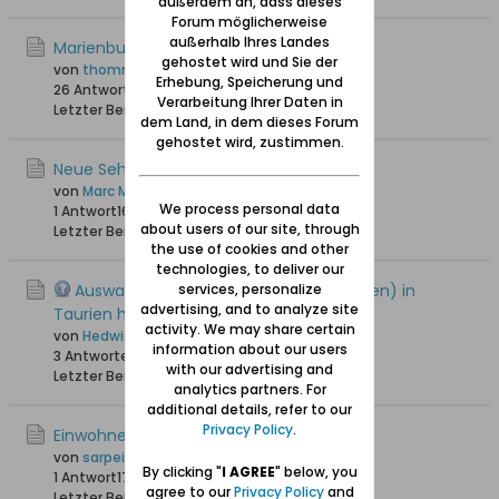
außerdem an, dass dieses
Forum möglicherweise
außerhalb Ihres Landes
Marienburg/Schloss Kaldowo
gehostet wird und Sie der
von
thommy
Erhebung, Speicherung und
26 Antworten
25.370 Hits
0 Likes
Verarbeitung Ihrer Daten in
Letzter Beitrag
08.08.2019, 18:58
dem Land, in dem dieses Forum
gehostet wird, zustimmen.
Neue Sehenswürdigkeit in Marienburg
von
Marc Malbork
We process personal data
1 Antwort
16.370 Hits
0 Likes
about users of our site, through
Letzter Beitrag
26.08.2018, 21:07
the use of cookies and other
technologies, to deliver our
Auswanderer Kutsch nach Rosengart(en) in
services, personalize
advertising, and to analyze site
Taurien heute Ukraine
activity. We may share certain
von
Hedwig-Pauline
information about our users
3 Antworten
14.700 Hits
0 Likes
with our advertising and
Letzter Beitrag
10.02.2018, 11:53
analytics partners. For
additional details, refer to our
Privacy Policy
.
Einwohnerliste Heubuden Stogi/Stożki
von
sarpei
By clicking "
I AGREE
" below, you
1 Antwort
17.216 Hits
0 Likes
agree to our
Privacy Policy
and
Letzter Beitrag
06.03.2016, 00:51