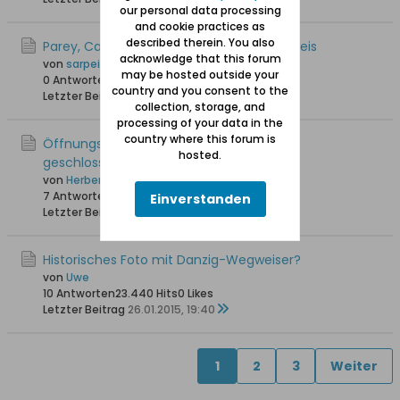
our personal data processing
and cookie practices as
described therein. You also
Parey, Carl - Bücher zum Marienburger Kreis
acknowledge that this forum
von
sarpei
may be hosted outside your
0 Antworten
13.475 Hits
0 Likes
country and you consent to the
Letzter Beitrag
14.03.2015, 17:13
collection, storage, and
processing of your data in the
country where this forum is
Öffnungszeiten der Marienburg (Montag
hosted.
geschlossen)
von
Herbert Claaßen
7 Antworten
18.411 Hits
0 Likes
Einverstanden
Letzter Beitrag
05.03.2015, 23:44
Historisches Foto mit Danzig-Wegweiser?
von
Uwe
10 Antworten
23.440 Hits
0 Likes
Letzter Beitrag
26.01.2015, 19:40
1
2
3
Weiter