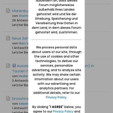
außerdem an, dass dieses
Forum möglicherweise
außerhalb Ihres Landes
Marienburg/Schloss Kaldowo
gehostet wird und Sie der
von
thommy
Erhebung, Speicherung und
26 Antworten
25.365 Hits
0 Likes
Verarbeitung Ihrer Daten in
Letzter Beitrag
08.08.2019, 18:58
dem Land, in dem dieses Forum
gehostet wird, zustimmen.
Neue Sehenswürdigkeit in Marienburg
von
Marc Malbork
We process personal data
1 Antwort
16.369 Hits
0 Likes
about users of our site, through
Letzter Beitrag
26.08.2018, 21:07
the use of cookies and other
technologies, to deliver our
Auswanderer Kutsch nach Rosengart(en) in
services, personalize
advertising, and to analyze site
Taurien heute Ukraine
activity. We may share certain
von
Hedwig-Pauline
information about our users
3 Antworten
14.699 Hits
0 Likes
with our advertising and
Letzter Beitrag
10.02.2018, 11:53
analytics partners. For
additional details, refer to our
Privacy Policy
.
Einwohnerliste Heubuden Stogi/Stożki
von
sarpei
By clicking "
I AGREE
" below, you
1 Antwort
17.212 Hits
0 Likes
agree to our
Privacy Policy
and
Letzter Beitrag
06.03.2016, 00:51