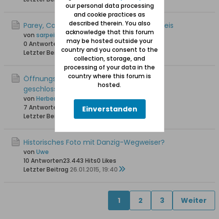
our personal data processing
and cookie practices as
described therein. You also
Parey, Carl - Bücher zum Marienburger Kreis
acknowledge that this forum
von
sarpei
may be hosted outside your
0 Antworten
13.476 Hits
0 Likes
country and you consent to the
Letzter Beitrag
14.03.2015, 17:13
collection, storage, and
processing of your data in the
country where this forum is
Öffnungszeiten der Marienburg (Montag
hosted.
geschlossen)
von
Herbert Claaßen
7 Antworten
18.414 Hits
0 Likes
Einverstanden
Letzter Beitrag
05.03.2015, 23:44
Historisches Foto mit Danzig-Wegweiser?
von
Uwe
10 Antworten
23.443 Hits
0 Likes
Letzter Beitrag
26.01.2015, 19:40
1
2
3
Weiter