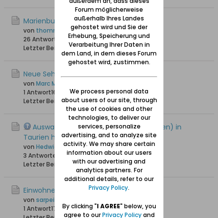
außerdem an, dass dieses
Forum möglicherweise
außerhalb Ihres Landes
Marienburg/Schloss Kaldowo
gehostet wird und Sie der
von
thommy
Erhebung, Speicherung und
26 Antworten
25.370 Hits
0 Likes
Verarbeitung Ihrer Daten in
Letzter Beitrag
08.08.2019, 18:58
dem Land, in dem dieses Forum
gehostet wird, zustimmen.
Neue Sehenswürdigkeit in Marienburg
von
Marc Malbork
We process personal data
1 Antwort
16.370 Hits
0 Likes
about users of our site, through
Letzter Beitrag
26.08.2018, 21:07
the use of cookies and other
technologies, to deliver our
Auswanderer Kutsch nach Rosengart(en) in
services, personalize
advertising, and to analyze site
Taurien heute Ukraine
activity. We may share certain
von
Hedwig-Pauline
information about our users
3 Antworten
14.700 Hits
0 Likes
with our advertising and
Letzter Beitrag
10.02.2018, 11:53
analytics partners. For
additional details, refer to our
Privacy Policy
.
Einwohnerliste Heubuden Stogi/Stożki
von
sarpei
By clicking "
I AGREE
" below, you
1 Antwort
17.216 Hits
0 Likes
agree to our
Privacy Policy
and
Letzter Beitrag
06.03.2016, 00:51