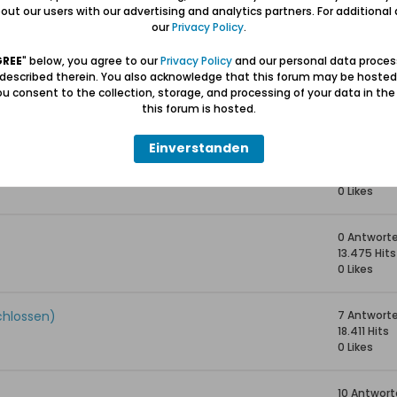
1 Antwort
ut our users with our advertising and analytics partners. For additional d
16.369 Hits
our
Privacy Policy
.
0 Likes
GREE
" below, you agree to our
Privacy Policy
and our personal data proces
 described therein. You also acknowledge that this forum may be hosted
 Taurien heute Ukraine
3 Antwort
u consent to the collection, storage, and processing of your data in th
14.699 Hits
this forum is hosted.
0 Likes
Einverstanden
1 Antwort
17.212 Hits
0 Likes
0 Antwort
13.475 Hits
0 Likes
chlossen)
7 Antwort
18.411 Hits
0 Likes
10 Antwor