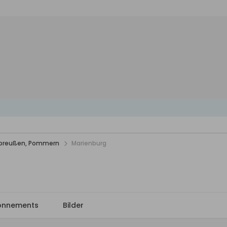
stpreußen, Pommern
Marienburg
onnements
Bilder