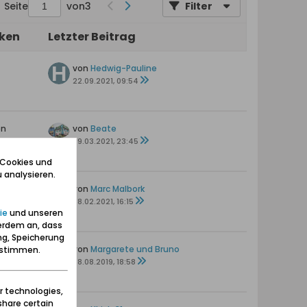
Seite
von
3
Filter
iken
Letzter Beitrag
von
Hedwig-Pauline
22.09.2021, 09:54
en
von
Beate
09.03.2021, 23:45
 Cookies und
 analysieren.
en
von
Marc Malbork
28.02.2021, 16:15
ie
und unseren
erdem an, dass
ng, Speicherung
ten
von
Margarete und Bruno
zustimmen.
s
08.08.2019, 18:58
r technologies,
share certain