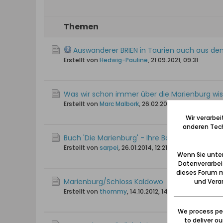
Themen
Auswanderer BRIEN in Taurien auch aus de
Erstellt von
Hedwig-Pauline
,
21.09.2021, 09:31
Was wir schon immer über die Marienburg wisse
Erstellt von
Marc Malbork
,
26.02.2021, 15:50
Wir verarbe
anderen Tech
Buch 'Die Marienburg' - Ihre Baugeschichte
Erstellt von
sarpei
,
26.01.2014, 12:21
Wenn Sie unten
Datenverarbei
dieses Forum m
Marienburg/Schloss Kaldowo
und Verar
Erstellt von
thommy
,
14.10.2012, 14:04
We process per
to deliver o