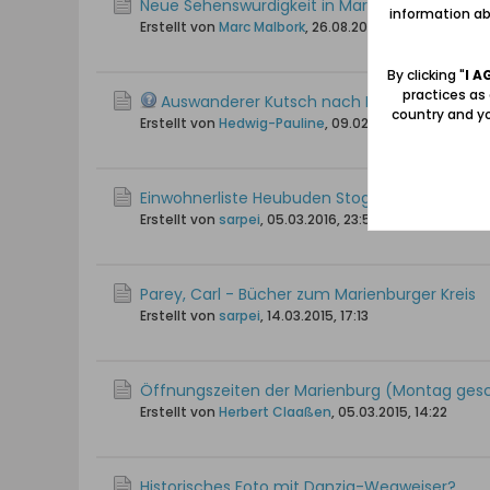
Neue Sehenswürdigkeit in Marienburg
information abo
Erstellt von
Marc Malbork
,
26.08.2018, 20:36
By clicking "
I A
practices as
Auswanderer Kutsch nach Rosengart(en) in
country and yo
Erstellt von
Hedwig-Pauline
,
09.02.2018, 17:09
Einwohnerliste Heubuden Stogi/Stożki
Erstellt von
sarpei
,
05.03.2016, 23:50
Parey, Carl - Bücher zum Marienburger Kreis
Erstellt von
sarpei
,
14.03.2015, 17:13
Öffnungszeiten der Marienburg (Montag ges
Erstellt von
Herbert Claaßen
,
05.03.2015, 14:22
Historisches Foto mit Danzig-Wegweiser?