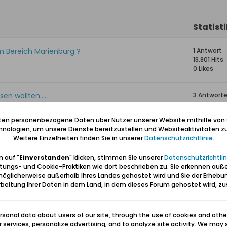
Statist
m Bereich Marienburg ?
1 Antwort
13.801 Hits
0 Likes
n wollten.....
3 Antwort
7.703 Hits
0 Likes
iten personenbezogene Daten über Nutzer unserer Website mithilfe von
nologien, um unsere Dienste bereitzustellen und Websiteaktivitäten zu
Weitere Einzelheiten finden Sie in unserer
Datenschutzrichtlinie
.
8 Antwort
16.442 Hits
 auf "
Einverstanden
" klicken, stimmen Sie unserer
Datenschutzrichtlin
0 Likes
tungs- und Cookie-Praktiken wie dort beschrieben zu. Sie erkennen auß
öglicherweise außerhalb Ihres Landes gehostet wird und Sie der Erhebu
26 Antwor
beitung Ihrer Daten in dem Land, in dem dieses Forum gehostet wird, 
25.365 Hit
0 Likes
sonal data about users of our site, through the use of cookies and othe
ur services, personalize advertising, and to analyze site activity. We may 