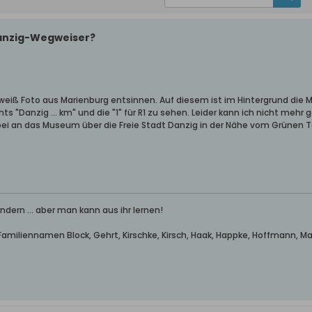
Danzig-Wegweiser?
weiß Foto aus Marienburg entsinnen. Auf diesem ist im Hintergrund die 
hts "Danzig ... km" und die "1" für R1 zu sehen. Leider kann ich nicht me
i an das Museum über die Freie Stadt Danzig in der Nähe vom Grünen To
dern ... aber man kann aus ihr lernen!
miliennamen Block, Gehrt, Kirschke, Kirsch, Haak, Happke, Hoffmann, Mak