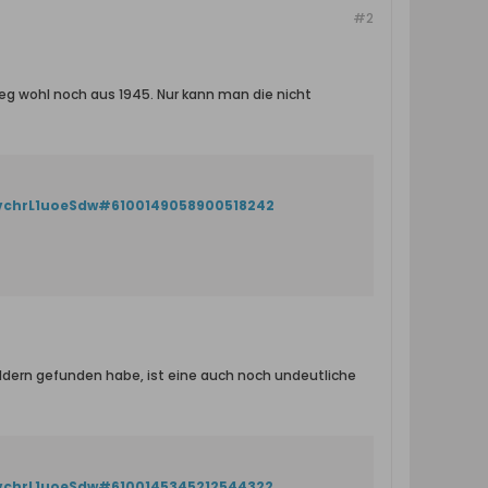
#2
g wohl noch aus 1945. Nur kann man die nicht
NvchrL1uoeSdw#6100149058900518242
ldern gefunden habe, ist eine auch noch undeutliche
NvchrL1uoeSdw#6100145345212544322