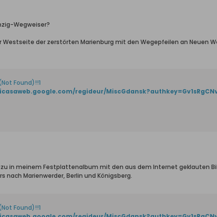
anzig-Wegweiser?
r Westseite der zerstörten Marienburg mit den Wegepfeilen an Neuen We
(Not Found)!!1
/picasaweb.google.com/regideur/MiscGdansk?authkey=Gv1sRgC
azu in meinem Festplattenalbum mit den aus dem Internet geklauten Bi
nach Marienwerder, Berlin und Königsberg.
(Not Found)!!1
/picasaweb.google.com/regideur/MiscGdansk?authkey=Gv1sRgC