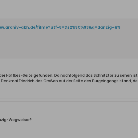
www.archiv-akh.de/filme?utf-8=%E2%9C%93&q=danzig+#9
der Höffkes-Seite gefunden. Da nachfolgend das Schnitztor zu sehen ist,
Denkmal Friedrich des Großen auf der Seite des Burgeingangs stand, d
anzig-Wegweiser?