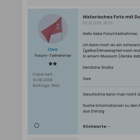
Historisches Foto mit 
02.01.2015, 18:00
Hallo liebe Forumteilnehmer,
ich kann mich an ein schwarz
Uwe
(gelber)Hinweispfeil nach rec
Forum-Teilnehmer
in einem Museum (denke dabe
Herzliche Grüße
Dabei seit:
Uwe
10.08.2008
Beiträge:
1962
Geschichte kann man nicht än
Suche Informationen zu den Fa
aus Danzig
Stichworte:
-