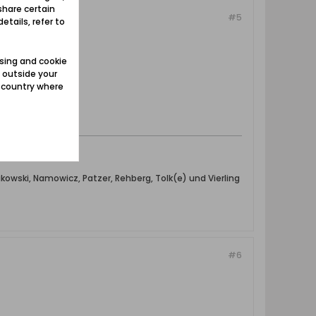
share certain
#5
etails, refer to
sing and cookie
Danzig".
 outside your
e country where
owski, Namowicz, Patzer, Rehberg, Tolk(e) und Vierling
#6