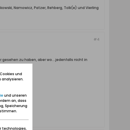
owski, Namowicz, Patzer, Rehberg, Tolk(e) und Vierling
#4
esehen zu haben, aber wo....jedenfalls nicht in
 Cookies und
 analysieren.
ie
und unseren
erdem an, dass
ng, Speicherung
zustimmen.
r technologies,