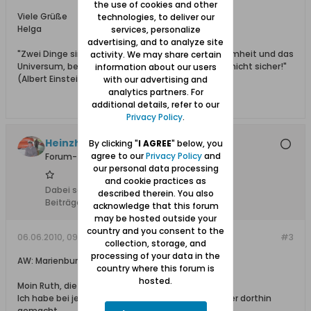
the use of cookies and other
Viele Grüße
technologies, to deliver our
Helga
services, personalize
advertising, and to analyze site
"Zwei Dinge sind unendlich, die menschliche Dummheit und das
activity. We may share certain
Universum, beim Universum bin ich mir aber noch nicht sicher!"
information about our users
(Albert Einstein)
with our advertising and
analytics partners. For
additional details, refer to our
Privacy Policy
.
Heinzhst
By clicking "
I AGREE
" below, you
agree to our
Privacy Policy
and
Forum-Teilnehmer
our personal data processing
and cookie practices as
Dabei seit:
10.02.2008
described therein. You also
Beiträge:
450
acknowledge that this forum
may be hosted outside your
country and you consent to the
06.06.2010, 09:57
#3
collection, storage, and
processing of your data in the
AW: Marienburg
country where this forum is
hosted.
Moin Ruth, die Marienburg ist wirklich sehenswert.
Ich habe bei jedem Danzig Besuch einen Abstecher dorthin
gemacht.