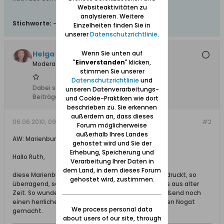
Websiteaktivitäten zu
analysieren. Weitere
Stichworte:
-
Einzelheiten finden Sie in
unserer
Datenschutzrichtlinie
.
Wenn Sie unten auf
Helga +, Ehrenmitglied
"
Einverstanden
" klicken,
Moderatorin
stimmen Sie unserer
Datenschutzrichtlinie
und
Dabei seit:
10.02.2008
unseren Datenverarbeitungs-
Beiträge:
1948
und Cookie-Praktiken wie dort
beschrieben zu. Sie erkennen
außerdem an, dass dieses
06.06.2010, 09:49
#2
Forum möglicherweise
außerhalb Ihres Landes
AW: Marienburg
gehostet wird und Sie der
Erhebung, Speicherung und
Hallo Ruth,
Verarbeitung Ihrer Daten in
dem Land, in dem dieses Forum
diese Marienburg hat mich auch ungeheuer beeindruckt, so
gehostet wird, zustimmen.
überragend, so prachtvoll, ein imposantes Zeugnis aus alter
Zeit. So wunderschön gelegen. Wir haben anschließend noch
einen herrlichen Spaziergang an dieser traumhaften Nogat
We process personal data
gemacht.
about users of our site, through