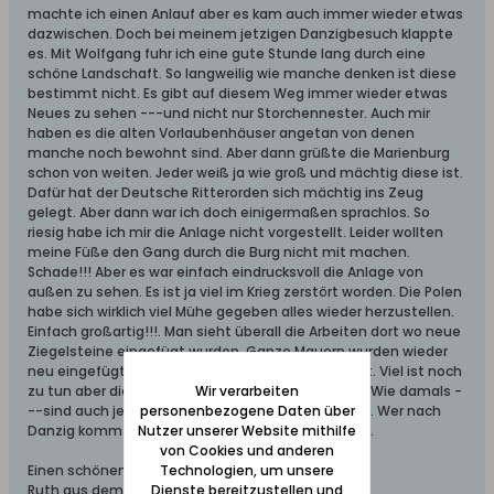
machte ich einen Anlauf aber es kam auch immer wieder etwas
dazwischen. Doch bei meinem jetzigen Danzigbesuch klappte
es. Mit Wolfgang fuhr ich eine gute Stunde lang durch eine
schöne Landschaft. So langweilig wie manche denken ist diese
bestimmt nicht. Es gibt auf diesem Weg immer wieder etwas
Neues zu sehen ---und nicht nur Storchennester. Auch mir
haben es die alten Vorlaubenhäuser angetan von denen
manche noch bewohnt sind. Aber dann grüßte die Marienburg
schon von weiten. Jeder weiß ja wie groß und mächtig diese ist.
Dafür hat der Deutsche Ritterorden sich mächtig ins Zeug
gelegt. Aber dann war ich doch einigermaßen sprachlos. So
riesig habe ich mir die Anlage nicht vorgestellt. Leider wollten
meine Füße den Gang durch die Burg nicht mit machen.
Schade!!! Aber es war einfach eindrucksvoll die Anlage von
außen zu sehen. Es ist ja viel im Krieg zerstört worden. Die Polen
habe sich wirklich viel Mühe gegeben alles wieder herzustellen.
Einfach großartig!!!. Man sieht überall die Arbeiten dort wo neue
Ziegelsteine eingefügt wurden. Ganze Mauern wurden wieder
neu eingefügt. Auch die Dächer werden restauriert. Viel ist noch
Wir verarbeiten
zu tun aber die Anlage sieht schon imposant aus. Wie damals -
personenbezogene Daten über
--sind auch jetzt dort viele Schulklassen zu sehen. Wer nach
Nutzer unserer Website mithilfe
Danzig kommt, und Zeit hat , sollte dort hinfahren.
von Cookies und anderen
Technologien, um unsere
Einen schönen Sonnentag wünscht
Dienste bereitzustellen und
Ruth aus dem Schwabenländle