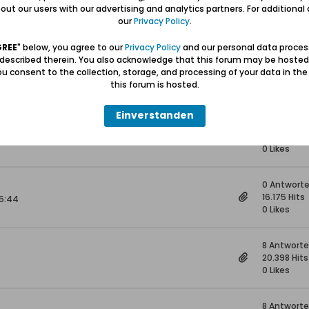
4 Antwort
ut our users with our advertising and analytics partners. For additional d
18.967 Hits
our
Privacy Policy
.
0 Likes
GREE
" below, you agree to our
Privacy Policy
and our personal data proces
 described therein. You also acknowledge that this forum may be hosted
0 Antwort
u consent to the collection, storage, and processing of your data in th
15.051 Hits
this forum is hosted.
0 Likes
Einverstanden
1 Antwort
15.972 Hits
0 Likes
0 Antwort
16.175 Hits
15:44
0 Likes
8 Antwort
20.398 Hits
0 Likes
8 Antwort