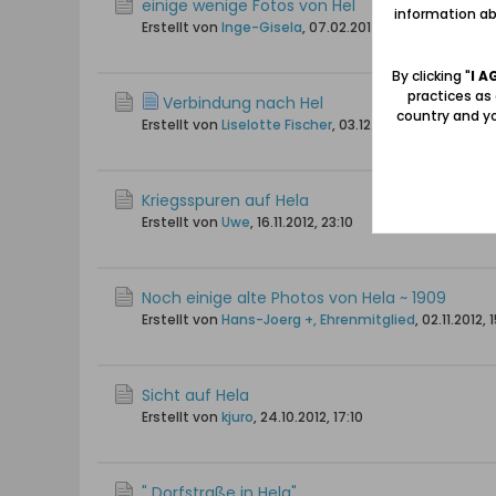
einige wenige Fotos von Hel
information abo
Erstellt von
Inge-Gisela
,
07.02.2014, 19:50
By clicking "
I A
practices as
Verbindung nach Hel
country and yo
Erstellt von
Liselotte Fischer
,
03.12.2013, 10:16
Kriegsspuren auf Hela
Erstellt von
Uwe
,
16.11.2012, 23:10
Noch einige alte Photos von Hela ~ 1909
Erstellt von
Hans-Joerg +, Ehrenmitglied
,
02.11.2012, 
Sicht auf Hela
Erstellt von
kjuro
,
24.10.2012, 17:10
" Dorfstraße in Hela"