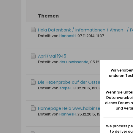
Themen
Hela Datenbank / Informationen / Ahnen- / 
Erstellt von
HannesH
,
07.11.2014, 11:37
April/Mai 1945
Erstellt von
der unwissende
,
05.12.2009, 17:19
Wir verarbe
anderen Tech
Die Hexenprobe auf der Ostsee im Putziger W
Erstellt von
sarpei
,
13.02.2016, 19:08
Wenn Sie unten
Datenverarbei
dieses Forum m
Homepage Hela www.halbinsel-hela.de
und Verar
Erstellt von
HannesH
,
25.12.2015, 15:53
We process per
to deliver o