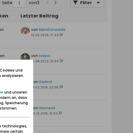
Seite
von
3
Filter
iken
Letzter Beitrag
en
von
MeinEichwalde
13.06.2025, 17:23
ten
von
sarpei
12.08.2022, 15:04
 Cookies und
 analysieren.
von
Gerlind
s
13.02.2016, 22:05
ie
und unseren
erdem an, dass
ng, Speicherung
en
von
HannesH
zustimmen.
25.12.2015, 15:53
r technologies,
share certain