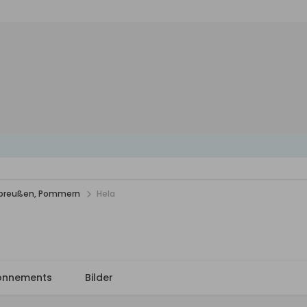
stpreußen, Pommern
Hela
onnements
Bilder