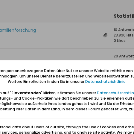
Statist
Familienforschung
10 Antwort
23.890 Hits
0 Likes
20 Antwor
47.551 Hits
0 Likes
iten personenbezogene Daten über Nutzer unserer Website mithilfe von
nologien, um unsere Dienste bereitzustellen und Websiteaktivitäten zu
Weitere Einzelheiten finden Sie in unserer
Datenschutzrichtlinie
.
ieck im Jahr 1836
1 Antwort
24.778 Hit
 auf "
Einverstanden
" klicken, stimmen Sie unserer
Datenschutzrichtlin
0 Likes
tungs- und Cookie-Praktiken wie dort beschrieben zu. Sie erkennen auß
öglicherweise außerhalb Ihres Landes gehostet wird und Sie der Erhebu
0 Antwort
beitung Ihrer Daten in dem Land, in dem dieses Forum gehostet wird, 
13.999 Hits
0 Likes
sonal data about users of our site, through the use of cookies and othe
ur services, personalize advertising, and to analyze site activity. We may 