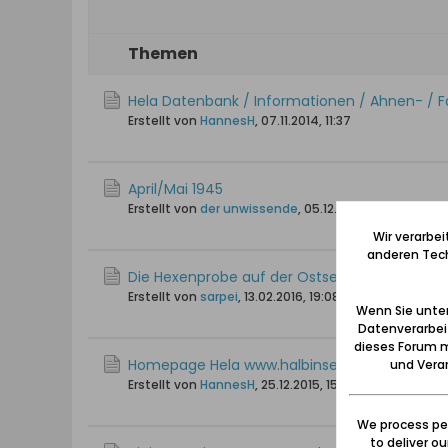
Themen
Hela Datenbank / Informationen / Ahnen- / 
Erstellt von
HannesH
,
07.11.2014, 11:37
April/Mai 1945
Erstellt von
der unwissende
,
05.12.2009, 17:19
Wir verarbe
anderen Tech
Die Hexenprobe auf der Ostsee im Putziger W
Erstellt von
sarpei
,
13.02.2016, 19:08
Wenn Sie unten
Datenverarbei
dieses Forum m
Homepage Hela www.halbinsel-hela.de
und Verar
Erstellt von
HannesH
,
25.12.2015, 15:53
We process per
to deliver o