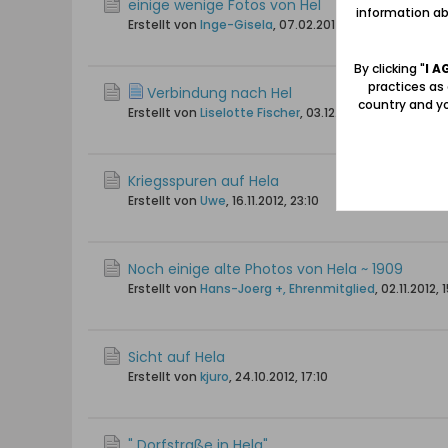
einige wenige Fotos von Hel
information abo
Erstellt von
Inge-Gisela
,
07.02.2014, 19:50
By clicking "
I A
practices as
Verbindung nach Hel
country and yo
Erstellt von
Liselotte Fischer
,
03.12.2013, 10:16
Kriegsspuren auf Hela
Erstellt von
Uwe
,
16.11.2012, 23:10
Noch einige alte Photos von Hela ~ 1909
Erstellt von
Hans-Joerg +, Ehrenmitglied
,
02.11.2012, 
Sicht auf Hela
Erstellt von
kjuro
,
24.10.2012, 17:10
" Dorfstraße in Hela"