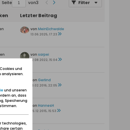
Seite
von
3
Filter
iken
Letzter Beitrag
en
von
MeinEichwalde
13.06.2025, 17:23
ten
von
sarpei
12.08.2022, 15:04
 Cookies und
 analysieren.
von
Gerlind
s
13.02.2016, 22:05
ie
und unseren
erdem an, dass
ng, Speicherung
en
von
HannesH
zustimmen.
25.12.2015, 15:53
r technologies,
share certain