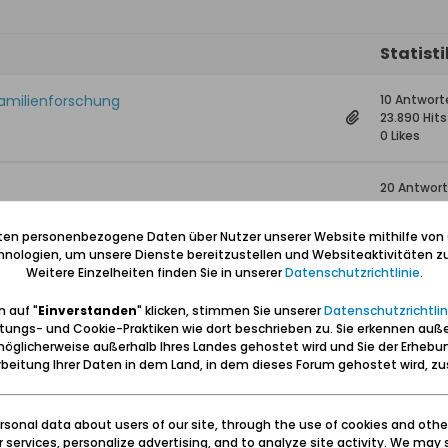
Statist
Familienforschung
10 Antwort
23.890 Hits
0 Likes
20 Antwor
47.551 Hits
0 Likes
iten personenbezogene Daten über Nutzer unserer Website mithilfe von
nologien, um unsere Dienste bereitzustellen und Websiteaktivitäten zu
Weitere Einzelheiten finden Sie in unserer
Datenschutzrichtlinie
.
ieck im Jahr 1836
1 Antwort
24.778 Hit
 auf "
Einverstanden
" klicken, stimmen Sie unserer
Datenschutzrichtlin
0 Likes
tungs- und Cookie-Praktiken wie dort beschrieben zu. Sie erkennen auß
öglicherweise außerhalb Ihres Landes gehostet wird und Sie der Erhebu
0 Antwort
beitung Ihrer Daten in dem Land, in dem dieses Forum gehostet wird, 
13.999 Hits
0 Likes
sonal data about users of our site, through the use of cookies and othe
ur services, personalize advertising, and to analyze site activity. We may 