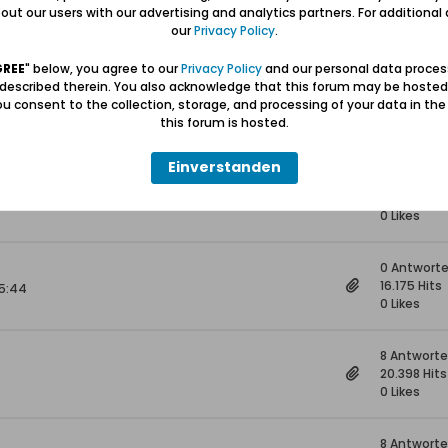
4 Antwort
ut our users with our advertising and analytics partners. For additional d
18.967 Hits
our
Privacy Policy
.
0 Likes
GREE
" below, you agree to our
Privacy Policy
and our personal data proces
 described therein. You also acknowledge that this forum may be hosted
0 Antwort
u consent to the collection, storage, and processing of your data in th
15.051 Hits
this forum is hosted.
0 Likes
Einverstanden
1 Antwort
15.972 Hits
0 Likes
0 Antwort
16.175 Hits
15:44
0 Likes
8 Antwort
20.398 Hits
0 Likes
8 Antwort