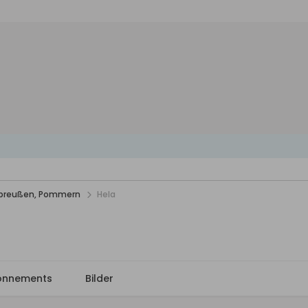
stpreußen, Pommern
Hela
onnements
Bilder