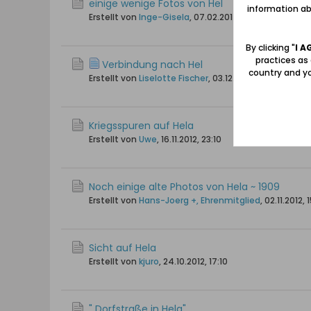
einige wenige Fotos von Hel
information abo
Erstellt von
Inge-Gisela
,
07.02.2014, 19:50
By clicking "
I A
practices as
Verbindung nach Hel
country and yo
Erstellt von
Liselotte Fischer
,
03.12.2013, 10:16
Kriegsspuren auf Hela
Erstellt von
Uwe
,
16.11.2012, 23:10
Noch einige alte Photos von Hela ~ 1909
Erstellt von
Hans-Joerg +, Ehrenmitglied
,
02.11.2012, 
Sicht auf Hela
Erstellt von
kjuro
,
24.10.2012, 17:10
" Dorfstraße in Hela"