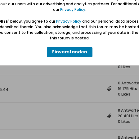
4 Antwort
ut our users with our advertising and analytics partners. For additional d
18.968 Hits
our
Privacy Policy
.
0 Likes
GREE
" below, you agree to our
Privacy Policy
and our personal data proces
 described therein. You also acknowledge that this forum may be hosted
0 Antwort
u consent to the collection, storage, and processing of your data in th
15.052 Hits
this forum is hosted.
0 Likes
Einverstanden
1 Antwort
15.973 Hits
0 Likes
0 Antwort
16.175 Hits
15:44
0 Likes
8 Antwort
20.401 Hits
0 Likes
8 Antwort