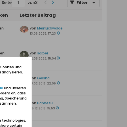
Seite
von
3
Filter
iken
Letzter Beitrag
en
von
MeinEichwalde
13.06.2025, 17:23
ten
von
sarpei
s
12.08.2022, 15:04
 Cookies und
 analysieren.
von
Gerlind
s
13.02.2016, 22:05
ie
und unseren
erdem an, dass
ng, Speicherung
en
von
HannesH
zustimmen.
25.12.2015, 15:53
r technologies,
share certain