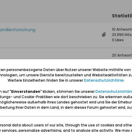
Statist
Familienforschung
10 Antwort
23.890 Hits
0 Likes
20 Antwor
47.559 Hit
0 Likes
iten personenbezogene Daten über Nutzer unserer Website mithilfe von
nologien, um unsere Dienste bereitzustellen und Websiteaktivitäten zu
Weitere Einzelheiten finden Sie in unserer
Datenschutzrichtlinie
.
ieck im Jahr 1836
1 Antwort
24.778 Hit
 auf "
Einverstanden
" klicken, stimmen Sie unserer
Datenschutzrichtlin
0 Likes
tungs- und Cookie-Praktiken wie dort beschrieben zu. Sie erkennen auß
öglicherweise außerhalb Ihres Landes gehostet wird und Sie der Erhebu
0 Antwort
beitung Ihrer Daten in dem Land, in dem dieses Forum gehostet wird, 
14.003 Hits
0 Likes
sonal data about users of our site, through the use of cookies and othe
ur services, personalize advertising, and to analyze site activity. We may 