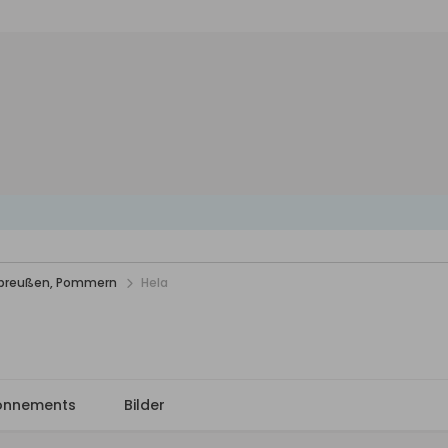
stpreußen, Pommern
Hela
onnements
Bilder