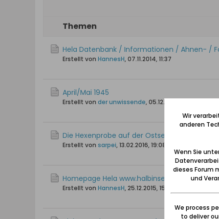
Themen
Hela Datenbank / Informationen / Ahnen- / 
Erstellt von
HannesH
,
07.11.2014, 11:37
April/Mai 1945
Erstellt von
der unwissende
,
05.12.2009, 17:19
Wir verarbe
anderen Tech
Die Hexenprobe auf der Ostsee im Putziger W
Erstellt von
sarpei
,
13.02.2016, 19:08
Wenn Sie unten
Datenverarbei
dieses Forum m
Homepage Hela www.halbinsel-hela.de
und Verar
Erstellt von
HannesH
,
25.12.2015, 15:53
We process per
to deliver o