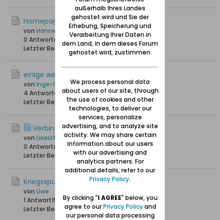
außerhalb Ihres Landes
gehostet wird und Sie der
Homepage Hela www.halbinsel-hela.de
Erhebung, Speicherung und
von
HannesH
Verarbeitung Ihrer Daten in
0 Antworten
14.003 Hits
0 Likes
dem Land, in dem dieses Forum
Letzter Beitrag
25.12.2015, 15:53
gehostet wird, zustimmen.
einige wenige Fotos von Hel
We process personal data
von
Inge-Gisela
about users of our site, through
4 Antworten
18.968 Hits
0 Likes
the use of cookies and other
Letzter Beitrag
07.02.2014, 22:53
technologies, to deliver our
services, personalize
advertising, and to analyze site
Verbindung nach Hel
activity. We may share certain
von
Liselotte Fischer
information about our users
0 Antworten
15.052 Hits
0 Likes
with our advertising and
Letzter Beitrag
03.12.2013, 10:16
analytics partners. For
additional details, refer to our
Privacy Policy
.
Kriegsspuren auf Hela
von
Uwe
By clicking "
I AGREE
" below, you
1 Antwort
15.973 Hits
0 Likes
agree to our
Privacy Policy
and
Letzter Beitrag
17.11.2012, 12:34
our personal data processing