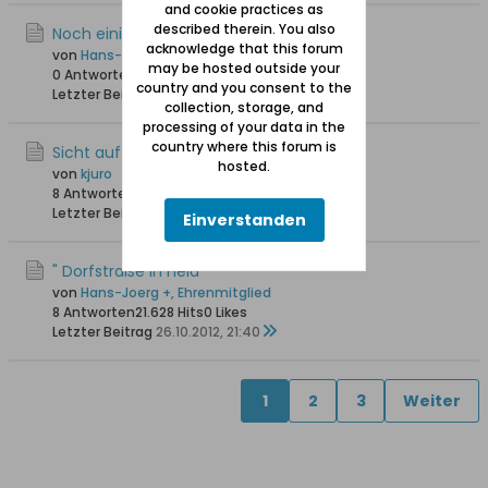
and cookie practices as
described therein. You also
Noch einige alte Photos von Hela ~ 1909
acknowledge that this forum
von
Hans-Joerg +, Ehrenmitglied
may be hosted outside your
0 Antworten
16.175 Hits
0 Likes
country and you consent to the
Letzter Beitrag
02.11.2012, 15:44
collection, storage, and
processing of your data in the
country where this forum is
Sicht auf Hela
hosted.
von
kjuro
8 Antworten
20.401 Hits
0 Likes
Letzter Beitrag
27.10.2012, 00:09
Einverstanden
" Dorfstraße in Hela"
von
Hans-Joerg +, Ehrenmitglied
8 Antworten
21.628 Hits
0 Likes
Letzter Beitrag
26.10.2012, 21:40
1
2
3
Weiter