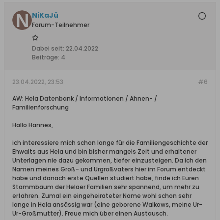
NiKaJü
Forum-Teilnehmer
Dabei seit:
22.04.2022
Beiträge:
4
23.04.2022, 23:53
#6
AW: Hela Datenbank / Informationen / Ahnen- /
Familienforschung
Hallo Hannes,
ich interessiere mich schon lange für die Familiengeschichte der
Ehwalts aus Hela und bin bisher mangels Zeit und erhaltener
Unterlagen nie dazu gekommen, tiefer einzusteigen. Da ich den
Namen meines Groß- und Urgroßvaters hier im Forum entdeckt
habe und danach erste Quellen studiert habe, finde ich Euren
Stammbaum der Helaer Familien sehr spannend, um mehr zu
erfahren. Zumal ein eingeheirateter Name wohl schon sehr
lange in Hela ansässig war (eine geborene Walkows, meine Ur-
Ur-Großmutter). Freue mich über einen Austausch.