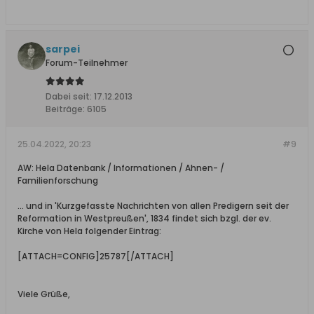
sarpei
Forum-Teilnehmer
Dabei seit:
17.12.2013
Beiträge:
6105
25.04.2022, 20:23
#9
AW: Hela Datenbank / Informationen / Ahnen- /
Familienforschung
... und in 'Kurzgefasste Nachrichten von allen Predigern seit der
Reformation in Westpreußen', 1834 findet sich bzgl. der ev.
Kirche von Hela folgender Eintrag:
[ATTACH=CONFIG]25787[/ATTACH]
Viele Grüße,