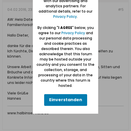
with our advertising and
analytics partners. For
04.02.2016, 23:44
#5
additional details, refer to our
Privacy Policy
.
AW: Hela Datenbank / Informationen / Ahnen- /
Familienforschung
By clicking "
I AGREE
" below, you
agree to our
Privacy Policy
and
Hallo Dieter,
our personal data processing
and cookie practices as
danke für die ausführliche Beschreibung.
described therein. You also
Ich fürchte, Dir nicht mit weiteren Informationen helfen zu
acknowledge that this forum
können.
may be hosted outside your
country and you consent to the
Unsere Arbeit bezieht sich eher auf Helaer Familien, Sitten und
collection, storage, and
Bräuche und die Geschichte Helas.
processing of your data in the
Konkrete Informationen zu Soldatenschicksalen auf Hela liegen
country where this forum is
uns leider nicht vor.
hosted.
Viele Grüße
Hannes
Einverstanden
www.halbinsel-hela.de