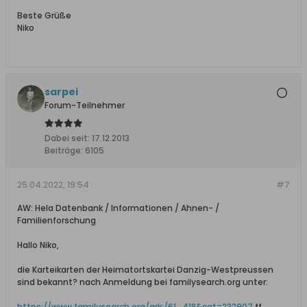
Beste Grüße
Niko
sarpei
Forum-Teilnehmer
Dabei seit:
17.12.2013
Beiträge:
6105
25.04.2022, 19:54
#7
AW: Hela Datenbank / Informationen / Ahnen- /
Familienforschung
Hallo Niko,
die Karteikarten der Heimatortskartei Danzig-Westpreussen
sind bekannt? nach Anmeldung bei familysearch.org unter:
https://www.familysearch.org/ark:/61...418&cat=232907
ff.