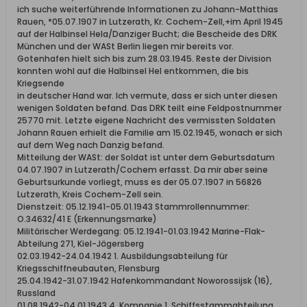
ich suche weiterführende Informationen zu Johann-Matthias
Rauen, *05.07.1907 in Lutzerath, Kr. Cochem-Zell,+im April 1945
auf der Halbinsel Hela/Danziger Bucht; die Bescheide des DRK
München und der WASt Berlin liegen mir bereits vor.
Gotenhafen hielt sich bis zum 28.03.1945. Reste der Division
konnten wohl auf die Halbinsel Hel entkommen, die bis
Kriegsende
in deutscher Hand war. Ich vermute, dass er sich unter diesen
wenigen Soldaten befand. Das DRK teilt eine Feldpostnummer
25770 mit. Letzte eigene Nachricht des vermissten Soldaten
Johann Rauen erhielt die Familie am 15.02.1945, wonach er sich
auf dem Weg nach Danzig befand.
Mitteilung der WASt: der Soldat ist unter dem Geburtsdatum
04.07.1907 in Lutzerath/Cochem erfasst. Da mir aber seine
Geburtsurkunde vorliegt, muss es der 05.07.1907 in 56826
Lutzerath, Kreis Cochem-Zell sein.
Dienstzeit: 05.12.1941-05.01.1943 Stammrollennummer:
O.34632/41 E (Erkennungsmarke)
Militärischer Werdegang: 05.12.1941-01.03.1942 Marine-Flak-
Abteilung 271, Kiel-Jägersberg
02.03.1942-24.04.1942 1. Ausbildungsabteilung für
Kriegsschiffneubauten, Flensburg
25.04.1942-31.07.1942 Hafenkommandant Noworossijsk (16),
Russland
01.08.1942-04.01.1943 4. Kompanie 1. Schiffsstammabteilung,