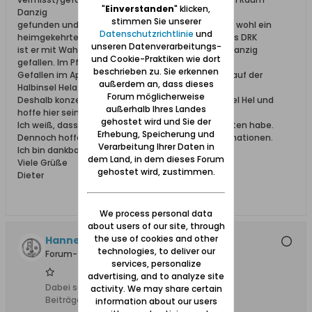
"
Einverstanden
" klicken,
Danzig
stimmen Sie unserer
gefunden und hatte beide Beine verloren. Das hat wohl ein
Datenschutzrichtlinie
und
heimgekehrter Soldat berichtet. Nach Auskunft des DRK
unseren Datenverarbeitungs-
ist er mit Wahrscheinlichkeit Ende März im Raum Danzig
und Cookie-Praktiken wie dort
gefallen. Im Pfarrbrief Lutzerath von 1971 steht:
beschrieben zu. Sie erkennen
Gefallen im April 1945 bei den schweren Kämpfen auf der
außerdem an, dass dieses
Halbinsel Hela/Danziger Bucht.
Forum möglicherweise
Deshalb konzentriere ich mich nun auf die Halbinsel Hel und
außerhalb Ihres Landes
hoffe hier sein Schicksal klären zu können.
gehostet wird und Sie der
Ich weiß, dass ich schon viele Informationen erhalten habe.
Erhebung, Speicherung und
Dennoch hoffe ich noch auf weiterführende Informationen.
Verarbeitung Ihrer Daten in
Ich bin dankbar für weitere Hinweise.
dem Land, in dem dieses Forum
Viele Grüße
gehostet wird, zustimmen.
Dieter
We process personal data
about users of our site, through
the use of cookies and other
HannesH
technologies, to deliver our
Forum-Teilnehmer
services, personalize
advertising, and to analyze site
Dabei seit:
18.06.2014
activity. We may share certain
Beiträge:
50
information about our users