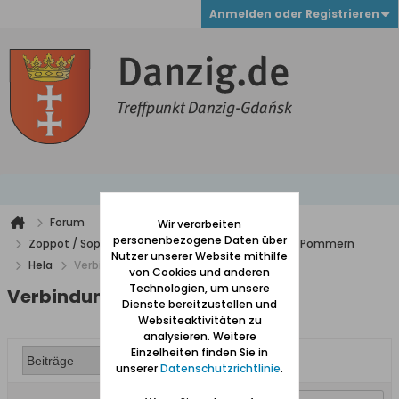
Anmelden oder Registrieren
Forum
Wir verarbeiten
personenbezogene Daten über
Zoppot / Sopot, Gdingen / Ost- u. Westpreußen, Pommern
Nutzer unserer Website mithilfe
Hela
Verbindung nach Hel
von Cookies und anderen
Technologien, um unsere
Verbindung nach Hel
Dienste bereitzustellen und
Websiteaktivitäten zu
analysieren. Weitere
Einzelheiten finden Sie in
unserer
Datenschutzrichtlinie
.