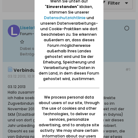
Wenn Sie unten auf
Filter
"
Einverstanden
" klicken,
stimmen Sie unserer
Datenschutzrichtlinie
und
unseren Datenverarbeitungs-
Liselotte Fischer
und Cookie-Praktiken wie dort
Forum-Teilnehmer
beschrieben zu. Sie erkennen
außerdem an, dass dieses
Forum möglicherweise
Dabei seit:
08.12.2011
außerhalb Ihres Landes
Beiträge:
93
gehostet wird und Sie der
Erhebung, Speicherung und
Verarbeitung Ihrer Daten in
#1
Verbindung nach Hel
dem Land, in dem dieses Forum
03.12.2013, 10:16
gehostet wird, zustimmen.
03.12.2013
Hallo zusammen,
We process personal data
ich habe soeben festgestellt, dass es z. Zt. keine direkte
about users of our site, through
Zugverbindung nach Hel gibt (das war auch schon so im
the use of cookies and other
November 2012). Von Zoppot kommt man jetzt direkt mit der
technologies, to deliver our
SKM (Stadtbahn) bis nach Reda (ohne Umsteigen in Gdynia)
services, personalize
und von dort geht es mit dem Bus bis nach Hel. Da wir dieses
advertising, and to analyze site
Jahr unbedingt nach Hel wollen, wird das mal ausprobiert.
activity. We may share certain
Obwohl es seit einigen Jahren ganz moderne Züge waren, die
information about our users
von Gdynia nach Hel fuhren, war die Bahnfahrt immer etwas