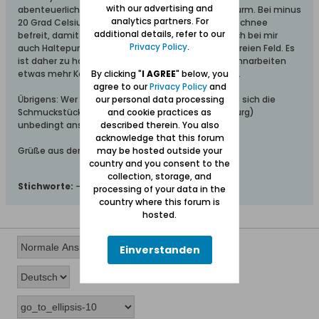
with our advertising and
abenteuerlich, besonders im Winter bei Schneesturm. Bei minus
analytics partners. For
20 Grad Celsius wurden die Gleise von Hand vom Schnee
additional details, refer to our
befreit, damit es weiter ging. Eingeprägt haben sich bei mir
Privacy Policy
.
auch Haltepunkte mitten in der "Pampa", also im freien Feld. Es
ist daher zu hoffen, dass nach Beendigung der Bahnarbeiten
etwas mehr Komfort und Sicherheit vorhanden ist.
By clicking "
I AGREE
" below, you
agree to our
Privacy Policy
and
Übrigens: Wer sich für Bahnhöfe interessiert, sollte sich die
our personal data processing
Schmuckstücke von Gdynia und Malbork (Marienburg)
and cookie practices as
unbedingt ansehen.
described therein. You also
acknowledge that this forum
Grüße aus dem Schwabenland von Lilofee
may be hosted outside your
country and you consent to the
collection, storage, and
Stichworte:
-
processing of your data in the
country where this forum is
hosted.
Einverstanden