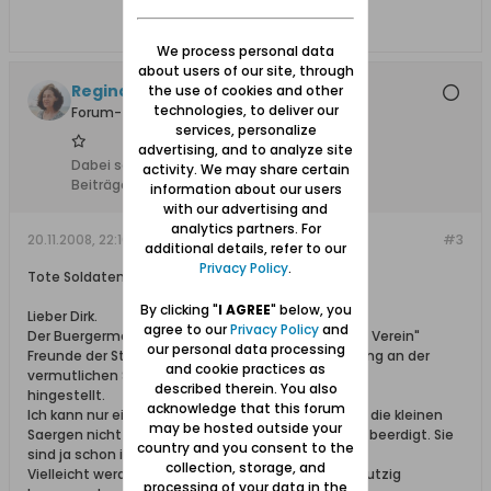
We process personal data
about users of our site, through
Regina, +19.11.2023
the use of cookies and other
technologies, to deliver our
Forum-Teilnehmer
services, personalize
advertising, and to analyze site
Dabei seit:
15.02.2008
activity. We may share certain
Beiträge:
235
information about our users
with our advertising and
analytics partners. For
20.11.2008, 22:10
#3
additional details, refer to our
Privacy Policy
.
Tote Soldaten
By clicking "
I AGREE
" below, you
Lieber Dirk.
agree to our
Privacy Policy
and
Der Buergermeister von Hela und ein Herr aus dem Verein"
our personal data processing
Freunde der Stadt Hela" haben auch schon jahrelang an der
and cookie practices as
vermutlichen Stelle Kerzen
described therein. You also
hingestellt.
acknowledge that this forum
Ich kann nur eines nicht verstehen.Warum werden die kleinen
may be hosted outside your
Saergen nicht nach Deutschland gebracht und da beerdigt. Sie
country and you consent to the
sind ja schon in der Naehe der Grenze.
collection, storage, and
Vielleicht werde ich im naechsten Jahr mal nach Putzig
processing of your data in the