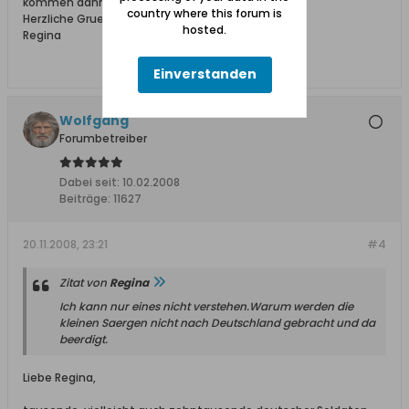
kommen dann komme ich auch bei Dir vorbei.
country where this forum is
Herzliche Gruesse
hosted.
Regina
Einverstanden
Wolfgang
Forumbetreiber
Dabei seit:
10.02.2008
Beiträge:
11627
20.11.2008, 23:21
#4
Zitat von
Regina
Ich kann nur eines nicht verstehen.Warum werden die
kleinen Saergen nicht nach Deutschland gebracht und da
beerdigt.
Liebe Regina,