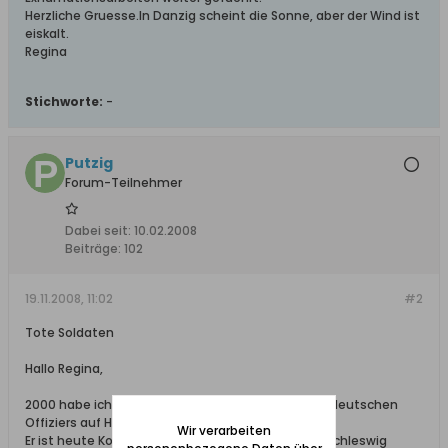
Herzliche Gruesse.In Danzig scheint die Sonne, aber der Wind ist
eiskalt.
Regina
Stichworte:
-
Putzig
Forum-Teilnehmer
Dabei seit:
10.02.2008
Beiträge:
102
19.11.2008, 11:02
#2
Tote Soldaten
Hallo Regina,
2000 habe ich zufällig den Enkelsohn des letzten deutschen
Offiziers auf Hel kennen gelernt.
Wir verarbeiten
Er ist heute Komandant der deutschen Fregatte Schleswig