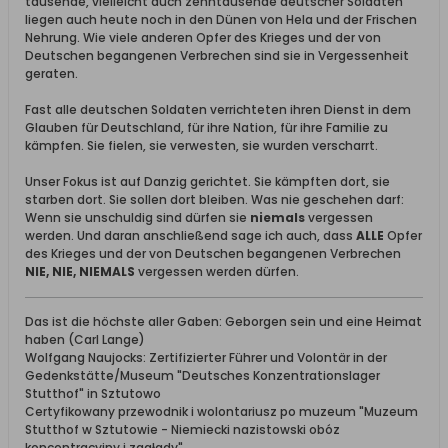
tausende, vielleicht auch zehntausende deutscher Soldaten
liegen auch heute noch in den Dünen von Hela und der Frischen
Nehrung. Wie viele anderen Opfer des Krieges und der von
Deutschen begangenen Verbrechen sind sie in Vergessenheit
geraten.
Fast alle deutschen Soldaten verrichteten ihren Dienst in dem
Glauben für Deutschland, für ihre Nation, für ihre Familie zu
kämpfen. Sie fielen, sie verwesten, sie wurden verscharrt.
Unser Fokus ist auf Danzig gerichtet. Sie kämpften dort, sie
starben dort. Sie sollen dort bleiben. Was nie geschehen darf:
Wenn sie unschuldig sind dürfen sie
niemals
vergessen
werden. Und daran anschließend sage ich auch, dass
ALLE
Opfer
des Krieges und der von Deutschen begangenen Verbrechen
NIE, NIE, NIEMALS
vergessen werden dürfen.
Das ist die höchste aller Gaben: Geborgen sein und eine Heimat
haben (Carl Lange)
Wolfgang Naujocks: Zertifizierter Führer und Volontär in der
Gedenkstätte/Museum "Deutsches Konzentrationslager
Stutthof" in Sztutowo
Certyfikowany przewodnik i wolontariusz po muzeum "Muzeum
Stutthof w Sztutowie - Niemiecki nazistowski obóz
koncentracyjny i zagłady"