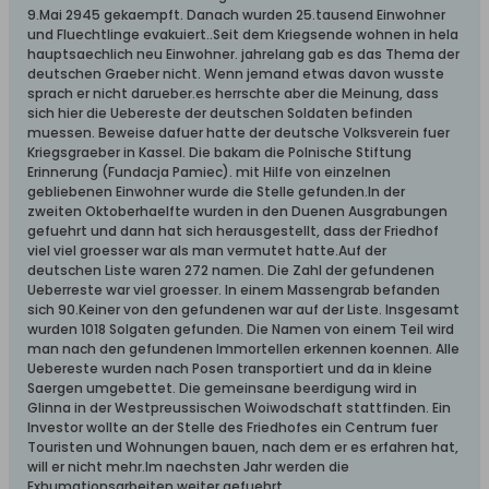
9.Mai 2945 gekaempft. Danach wurden 25.tausend Einwohner
und Fluechtlinge evakuiert..Seit dem Kriegsende wohnen in hela
hauptsaechlich neu Einwohner. jahrelang gab es das Thema der
deutschen Graeber nicht. Wenn jemand etwas davon wusste
sprach er nicht darueber.es herrschte aber die Meinung, dass
sich hier die Uebereste der deutschen Soldaten befinden
muessen. Beweise dafuer hatte der deutsche Volksverein fuer
Kriegsgraeber in Kassel. Die bakam die Polnische Stiftung
Erinnerung (Fundacja Pamiec). mit Hilfe von einzelnen
gebliebenen Einwohner wurde die Stelle gefunden.In der
zweiten Oktoberhaelfte wurden in den Duenen Ausgrabungen
gefuehrt und dann hat sich herausgestellt, dass der Friedhof
viel viel groesser war als man vermutet hatte.Auf der
deutschen Liste waren 272 namen. Die Zahl der gefundenen
Ueberreste war viel groesser. In einem Massengrab befanden
sich 90.Keiner von den gefundenen war auf der Liste. Insgesamt
wurden 1018 Solgaten gefunden. Die Namen von einem Teil wird
man nach den gefundenen Immortellen erkennen koennen. Alle
Uebereste wurden nach Posen transportiert und da in kleine
Saergen umgebettet. Die gemeinsane beerdigung wird in
Glinna in der Westpreussischen Woiwodschaft stattfinden. Ein
Investor wollte an der Stelle des Friedhofes ein Centrum fuer
Touristen und Wohnungen bauen, nach dem er es erfahren hat,
will er nicht mehr.Im naechsten Jahr werden die
Exhumationsarbeiten weiter gefuehrt.