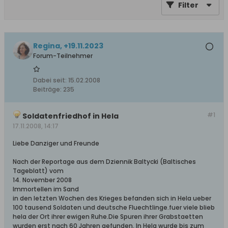
Filter
Regina, +19.11.2023
Forum-Teilnehmer
Dabei seit:
15.02.2008
Beiträge:
235
#1
Soldatenfriedhof in Hela
17.11.2008, 14:17
Liebe Danziger und Freunde
Nach der Reportage aus dem Dziennik Baltycki (Baltisches
Tageblatt) vom
14. November 2008
Immortellen im Sand
in den letzten Wochen des Krieges befanden sich in Hela ueber
100 tausend Soldaten und deutsche Fluechtlinge.fuer viele blieb
hela der Ort ihrer ewigen Ruhe.Die Spuren ihrer Grabstaetten
wurden erst nach 60 Jahren gefunden. In Hela wurde bis zum