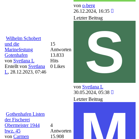
von
o-berg
26.12.2024, 16:35
Letzter Beitrag
Wilhelm Schobert
und die
15
Marinefestung
Antworten
Gotenhafen
13.833
von
Svetlana L
Hits
Erstellt von
Svetlana
0 Likes
L
,
28.12.2023, 07:46
von
Svetlana L
30.05.2024, 05:38
Letzter Beitrag
Gothenhafen Listen
der Fischerei
Obermeister 1944
4
bwz. 45
Antworten
von
Carmen
15.908