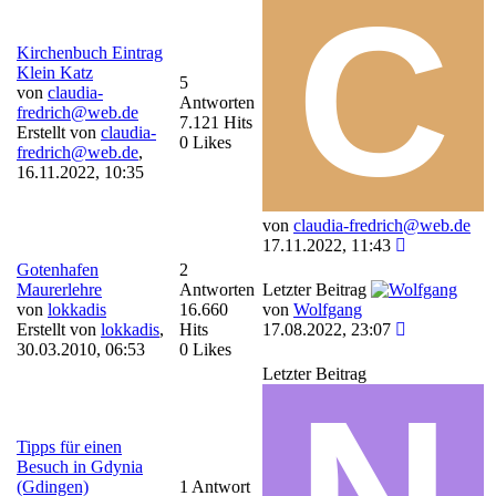
Kirchenbuch Eintrag
Klein Katz
5
von
claudia-
Antworten
fredrich@web.de
7.121 Hits
Erstellt von
claudia-
0 Likes
fredrich@web.de
,
16.11.2022, 10:35
von
claudia-fredrich@web.de
17.11.2022, 11:43
Gotenhafen
2
Maurerlehre
Antworten
Letzter Beitrag
von
lokkadis
16.660
von
Wolfgang
Erstellt von
lokkadis
,
Hits
17.08.2022, 23:07
30.03.2010, 06:53
0 Likes
Letzter Beitrag
Tipps für einen
Besuch in Gdynia
(Gdingen)
1 Antwort