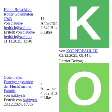
Heirat Brüschke -
Röder Gotenhafen
1943
11
von
claudia-
Antworten
fredrich@web.de
2.642 Hits
Erstellt von
claudia-
0 Likes
fredrich@web.de
,
11.11.2025, 13:40
von
KOPPERPAHLER
03.12.2025, 09:44
Letzter Beitrag
Gotenhafen -
Durchgangsstation
4
der Flucht meiner
Antworten
Familie
4.582 Hits
von
huldrych
0 Likes
Erstellt von
huldrych
,
23.12.2024, 17:45