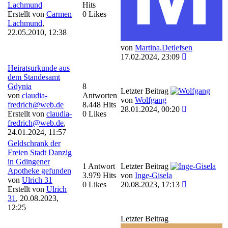
Lachmund
Hits
Erstellt von
Carmen
0 Likes
Lachmund
,
22.05.2010, 12:38
von
Martina.Detlefsen
17.02.2024, 23:09
Heiratsurkunde aus
dem Standesamt
Gdynia
8
Letzter Beitrag
von
claudia-
Antworten
von
Wolfgang
fredrich@web.de
8.448 Hits
28.01.2024, 00:20
Erstellt von
claudia-
0 Likes
fredrich@web.de
,
24.01.2024, 11:57
Geldschrank der
Freien Stadt Danzig
in Gdingener
1 Antwort
Letzter Beitrag
Apotheke gefunden
3.979 Hits
von
Inge-Gisela
von
Ulrich 31
0 Likes
20.08.2023, 17:13
Erstellt von
Ulrich
31
,
20.08.2023,
12:25
Letzter Beitrag