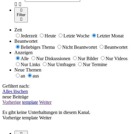
Filter
Zeit
Jederzeit
Heute
Letzte Woche
Letzter Monat
Beantwortet
Beliebiges Thema
Nicht Beantwortet
Beantwortet
Anzeigen
Alle
Nur Diskussionen
Nur Bilder
Nur Videos
Nur Links
Nur Umfragen
Nur Termine
Neue Themen
an
aus
Gefiltert nach:
Alles löschen
neue Beiträge
Vorherige
template
Weiter
Es gibt keine Unterhaltungen in diesem Kanal.
Vorherige
template
Weiter