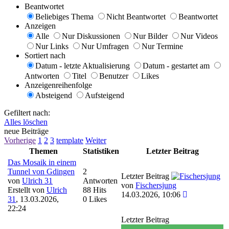
Beantwortet
Beliebiges Thema
Nicht Beantwortet
Beantwortet
Anzeigen
Alle
Nur Diskussionen
Nur Bilder
Nur Videos
Nur Links
Nur Umfragen
Nur Termine
Sortiert nach
Datum - letzte Aktualisierung
Datum - gestartet am
Antworten
Titel
Benutzer
Likes
Anzeigenreihenfolge
Absteigend
Aufsteigend
Gefiltert nach:
Alles löschen
neue Beiträge
Vorherige
1
2
3
template
Weiter
Themen
Statistiken
Letzter Beitrag
Das Mosaik in einem
Tunnel von Gdingen
2
Letzter Beitrag
von
Ulrich 31
Antworten
von
Fischersjung
Erstellt von
Ulrich
88 Hits
14.03.2026, 10:06
31
,
13.03.2026,
0 Likes
22:24
Letzter Beitrag