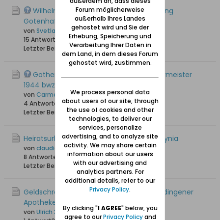
außerdem an, dass dieses
Forum möglicherweise
Wilhelm Schobert und die Marinefestung
außerhalb Ihres Landes
Gotenhafen
gehostet wird und Sie der
von
Svetlana L
Erhebung, Speicherung und
15 Antworten
13.832 Hits
0 Likes
Verarbeitung Ihrer Daten in
Letzter Beitrag
30.05.2024, 05:38
dem Land, in dem dieses Forum
gehostet wird, zustimmen.
Gothenhafen Listen der Fischerei Obermeister
1944 bwz. 45
We process personal data
von
Carmen Lachmund
about users of our site, through
4 Antworten
15.906 Hits
0 Likes
the use of cookies and other
Letzter Beitrag
17.02.2024, 23:09
technologies, to deliver our
services, personalize
advertising, and to analyze site
Heiratsurkunde aus dem Standesamt Gdynia
activity. We may share certain
von
claudia-fredrich@web.de
information about our users
8 Antworten
8.446 Hits
0 Likes
with our advertising and
Letzter Beitrag
28.01.2024, 00:20
analytics partners. For
additional details, refer to our
Privacy Policy
.
Geldschrank der Freien Stadt Danzig in Gdingener
Apotheke gefunden
By clicking "
I AGREE
" below, you
von
Ulrich 31
agree to our
Privacy Policy
and