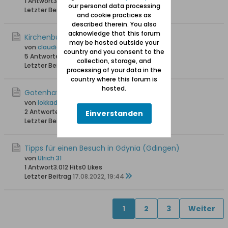
1 Antwort
3.979 Hits
0 Likes
our personal data processing
Letzter Beitrag
20.08.2023, 17:13
and cookie practices as
described therein. You also
acknowledge that this forum
Kirchenbuch Eintrag Klein Katz
may be hosted outside your
von
claudia-fredrich@web.de
country and you consent to the
5 Antworten
7.120 Hits
0 Likes
collection, storage, and
Letzter Beitrag
17.11.2022, 11:43
processing of your data in the
country where this forum is
hosted.
Gotenhafen Maurerlehre
von
lokkadis
2 Antworten
16.656 Hits
0 Likes
Einverstanden
Letzter Beitrag
17.08.2022, 23:07
Tipps für einen Besuch in Gdynia (Gdingen)
von
Ulrich 31
1 Antwort
3.012 Hits
0 Likes
Letzter Beitrag
17.08.2022, 19:44
1
2
3
Weiter