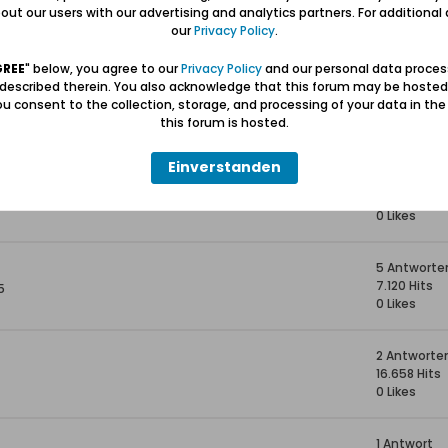
ter 1944 bwz. 45
4 Antworte
ut our users with our advertising and analytics partners. For additional d
15.907 Hits
our
Privacy Policy
.
0 Likes
GREE
" below, you agree to our
Privacy Policy
and our personal data proces
 described therein. You also acknowledge that this forum may be hosted
8 Antworte
u consent to the collection, storage, and processing of your data in th
8.446 Hits
:57
this forum is hosted.
0 Likes
Einverstanden
gener Apotheke gefunden
1 Antwort
3.979 Hits
0 Likes
5 Antworte
7.120 Hits
5
0 Likes
2 Antworte
16.658 Hits
0 Likes
1 Antwort