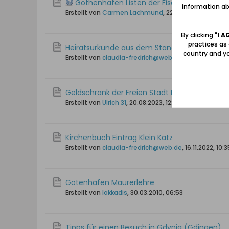
Gothenhafen Listen der Fischerei Obermeis
information abo
Erstellt von
Carmen Lachmund
,
22.05.2010, 12:38
By clicking "
I A
practices as
Heiratsurkunde aus dem Standesamt Gdynia
country and yo
Erstellt von
claudia-fredrich@web.de
,
24.01.2024, 11
Geldschrank der Freien Stadt Danzig in Gdin
Erstellt von
Ulrich 31
,
20.08.2023, 12:25
Kirchenbuch Eintrag Klein Katz
Erstellt von
claudia-fredrich@web.de
,
16.11.2022, 10:3
Gotenhafen Maurerlehre
Erstellt von
lokkadis
,
30.03.2010, 06:53
Tipps für einen Besuch in Gdynia (Gdingen)