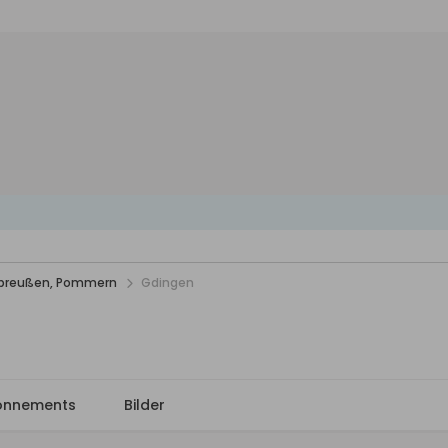
stpreußen, Pommern
Gdingen
onnements
Bilder