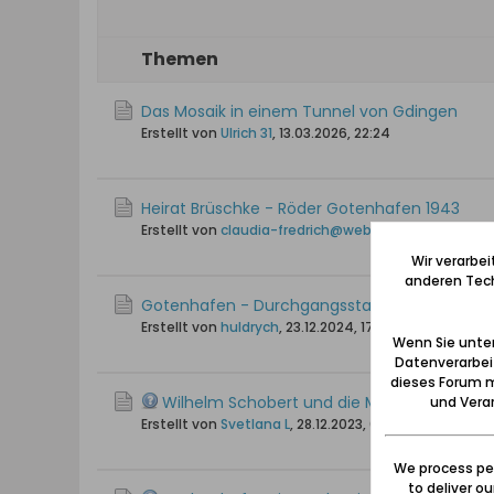
Themen
Das Mosaik in einem Tunnel von Gdingen
Erstellt von
Ulrich 31
,
13.03.2026, 22:24
Heirat Brüschke - Röder Gotenhafen 1943
Erstellt von
claudia-fredrich@web.de
,
11.11.2025, 13:4
Wir verarbe
anderen Tech
Gotenhafen - Durchgangsstation der Flucht 
Erstellt von
huldrych
,
23.12.2024, 17:45
Wenn Sie unten
Datenverarbei
dieses Forum m
Wilhelm Schobert und die Marinefestung 
und Verar
Erstellt von
Svetlana L
,
28.12.2023, 07:46
We process per
to deliver o