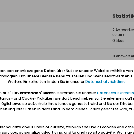
Statisti
2 Antworte
88 Hits
0 Likes
11 Antworte
2.640 Hits
0
0 Likes
iten personenbezogene Daten über Nutzer unserer Website mithilfe von
nologien, um unsere Dienste bereitzustellen und Websiteaktivitäten zu
Weitere Einzelheiten finden Sie in unserer
Datenschutzrichtlinie
.
meiner Familie
4 Antworte
4.582 Hits
 auf "
Einverstanden
" klicken, stimmen Sie unserer
Datenschutzrichtlin
0 Likes
tungs- und Cookie-Praktiken wie dort beschrieben zu. Sie erkennen auß
öglicherweise außerhalb Ihres Landes gehostet wird und Sie der Erhebu
Gotenhafen
15 Antwort
beitung Ihrer Daten in dem Land, in dem dieses Forum gehostet wird, 
13.832 Hits
0 Likes
sonal data about users of our site, through the use of cookies and othe
ur services, personalize advertising, and to analyze site activity. We may 