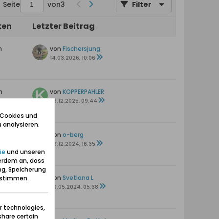
Seite
von
3
Filter
ken
Letzter Beitrag
n
von
Fischersjung
14.03.2026, 10:06
n
von
KOPPERPAHLER
03.12.2025, 09:44
 Cookies und
 analysieren.
n
von
o-berg
26.12.2024, 16:35
ie
und unseren
erdem an, dass
ng, Speicherung
en
von
Svetlana L
zustimmen.
30.05.2024, 05:38
r technologies,
share certain