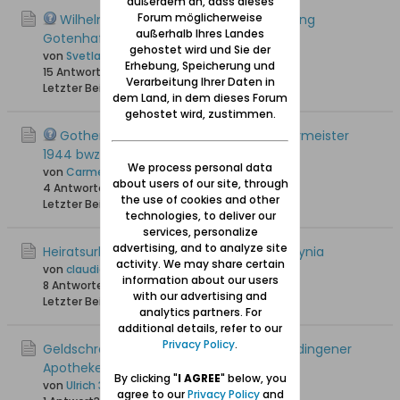
außerdem an, dass dieses
Forum möglicherweise
Wilhelm Schobert und die Marinefestung
außerhalb Ihres Landes
Gotenhafen
gehostet wird und Sie der
von
Svetlana L
Erhebung, Speicherung und
15 Antworten
13.833 Hits
0 Likes
Verarbeitung Ihrer Daten in
Letzter Beitrag
30.05.2024, 05:38
dem Land, in dem dieses Forum
gehostet wird, zustimmen.
Gothenhafen Listen der Fischerei Obermeister
1944 bwz. 45
We process personal data
von
Carmen Lachmund
about users of our site, through
4 Antworten
15.907 Hits
0 Likes
the use of cookies and other
Letzter Beitrag
17.02.2024, 23:09
technologies, to deliver our
services, personalize
advertising, and to analyze site
Heiratsurkunde aus dem Standesamt Gdynia
activity. We may share certain
von
claudia-fredrich@web.de
information about our users
8 Antworten
8.448 Hits
0 Likes
with our advertising and
Letzter Beitrag
28.01.2024, 00:20
analytics partners. For
additional details, refer to our
Privacy Policy
.
Geldschrank der Freien Stadt Danzig in Gdingener
Apotheke gefunden
By clicking "
I AGREE
" below, you
von
Ulrich 31
agree to our
Privacy Policy
and