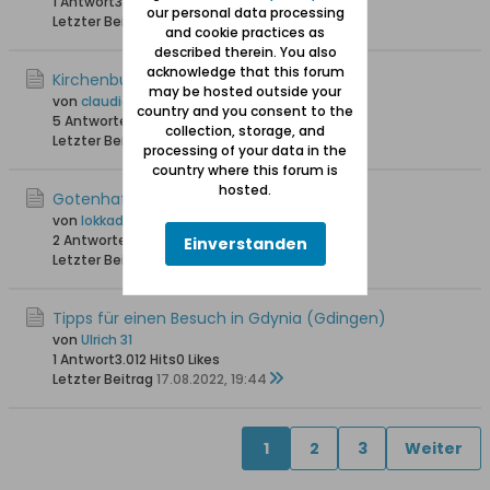
1 Antwort
3.979 Hits
0 Likes
our personal data processing
Letzter Beitrag
20.08.2023, 17:13
and cookie practices as
described therein. You also
acknowledge that this forum
Kirchenbuch Eintrag Klein Katz
may be hosted outside your
von
claudia-fredrich@web.de
country and you consent to the
5 Antworten
7.121 Hits
0 Likes
collection, storage, and
Letzter Beitrag
17.11.2022, 11:43
processing of your data in the
country where this forum is
hosted.
Gotenhafen Maurerlehre
von
lokkadis
2 Antworten
16.660 Hits
0 Likes
Einverstanden
Letzter Beitrag
17.08.2022, 23:07
Tipps für einen Besuch in Gdynia (Gdingen)
von
Ulrich 31
1 Antwort
3.012 Hits
0 Likes
Letzter Beitrag
17.08.2022, 19:44
1
2
3
Weiter