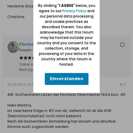
By clicking "
I AGREE
" below, you
Herzliche Grüsse
agree to our
Privacy Policy
and
our personal data processing
Christina
and cookie practices as
described therein. You also
acknowledge that this forum
may be hosted outside your
country and you consent to the
Fischersjung
collection, storage, and
Forum-Teilnehmer
processing of your data in the
country where this forum is
hosted.
Dabei seit:
10.11.2015
Beiträge:
5683
Einverstanden
23.01.2024, 12:12
#4
AW: Gothenhafen Listen der Fischerei Obermeister 1944 bwz. 45
Hallo Martina,
ist zwar keine Frage in #2 von dir, vielleicht ist dir die HOK
(Heimatsortskartei) noch nicht bekannt.
Nach der kostenfreien Anmeldung hier einseh und abrufbar.
Könnte auch zugeschickt werden.