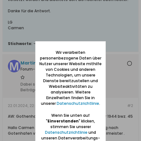
Danke für die Antwort.
LG
Carmen
Stichworte:
-
Wir verarbeiten
personenbezogene Daten über
Martina.Detlefsen
Nutzer unserer Website mithilfe
Forum-Teilnehmer
von Cookies und anderen
Technologien, um unsere
Dienste bereitzustellen und
Dabei seit:
28.05.2012
Websiteaktivitäten zu
Beiträge:
34
analysieren. Weitere
Einzelheiten finden Sie in
unserer
Datenschutzrichtlinie
.
22.01.2024, 22:01
#2
Wenn Sie unten auf
AW: Gothenhafen Listen der Fischerei Obermeister 1944 bwz. 45
"
Einverstanden
" klicken,
stimmen Sie unserer
Hallo Carmen , mein Opa (Erich Krause ) von Danzig nach
Datenschutzrichtlinie
und
Gotenhafen versetzt worden . Er war Fischerei Obermeister .
unseren Datenverarbeitungs-