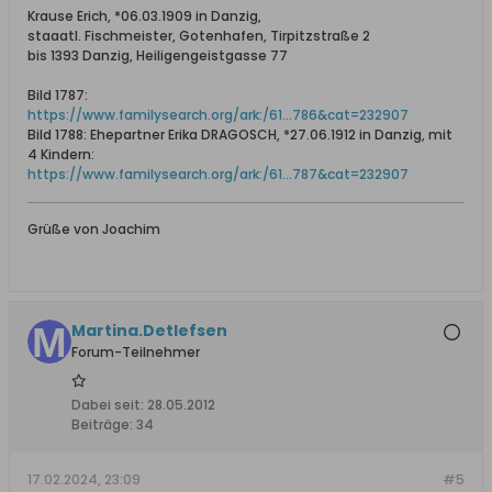
Krause Erich, *06.03.1909 in Danzig,
staaatl. Fischmeister, Gotenhafen, Tirpitzstraße 2
bis 1393 Danzig, Heiligengeistgasse 77
Bild 1787:
https://www.familysearch.org/ark:/61...786&cat=232907
Bild 1788: Ehepartner Erika DRAGOSCH, *27.06.1912 in Danzig, mit
4 Kindern:
https://www.familysearch.org/ark:/61...787&cat=232907
Grüße von Joachim
Martina.Detlefsen
Forum-Teilnehmer
Dabei seit:
28.05.2012
Beiträge:
34
17.02.2024, 23:09
#5