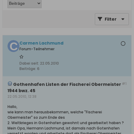
Filter
Carmen Lachmund
Forum-Teilnehmer
Dabei seit:
22.05.2010
Beiträge:
6
#1
Gothenhafen Listen der Fischerei Obermeister
1944 bwz. 45
22.05.2010, 12:38
Hallo,
wie kann man herausbekommen, welche "Fischerei
Obermeister" so zum Ende des
2. Weltkrieges in Gotenhafen gewohnt und gearbeitet haben ?
Mein Opa, Hermann Lachmund, ist damals nach Gotenhafen
versetzt worden und arbeitete dort als Fischerei Obermeister.