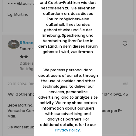
und Cookie-Praktiken wie dort
- - - Aktualisiert - - -
beschrieben zu. Sie erkennen
außerdem an, dass dieses
L.g. Martina
Forum möglicherweise
außerhalb Ihres Landes
gehostet wird und Sie der
Erhebung, Speicherung und
Verarbeitung Ihrer Daten in
RRose
dem Land, in dem dieses Forum
Forum-Teilnehmer
gehostet wird, zustimmen.
Dabei seit:
25.12.2009
Beiträge:
1402
We process personal data
about users of our site, through
the use of cookies and other
23.01.2024, 08:23
#3
technologies, to deliver our
services, personalize
AW: Gothenhafen Listen der Fischerei Obermeister 1944 bwz. 45
advertising, and to analyze site
activity. We may share certain
Liebe Martina,
information about our users
Versuche Carmen doch mal privat anzuschreiben oder per E-
with our advertising and
Mail.
analytics partners. For
additional details, refer to our
Sie war seit über dreizehn Jahren nicht mehr aktiv.
Privacy Policy
.