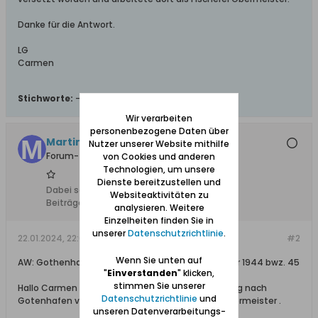
Danke für die Antwort.
LG
Carmen
Stichworte:
-
Wir verarbeiten
personenbezogene Daten über
Martina.Detlefsen
Nutzer unserer Website mithilfe
Forum-Teilnehmer
von Cookies und anderen
Technologien, um unsere
Dienste bereitzustellen und
Dabei seit:
28.05.2012
Websiteaktivitäten zu
Beiträge:
34
analysieren. Weitere
Einzelheiten finden Sie in
unserer
Datenschutzrichtlinie
.
22.01.2024, 22:01
#2
Wenn Sie unten auf
AW: Gothenhafen Listen der Fischerei Obermeister 1944 bwz. 45
"
Einverstanden
" klicken,
stimmen Sie unserer
Hallo Carmen , mein Opa (Erich Krause ) von Danzig nach
Datenschutzrichtlinie
und
Gotenhafen versetzt worden . Er war Fischerei Obermeister .
unseren Datenverarbeitungs-