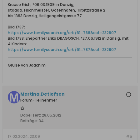
Krause Erich, *06.03.1909 in Danzig,
staaatl. Fischmeister, Gotenhafen, Tirpitzstraße 2
bis 1393 Danzig, Heiligengeistgasse 77
Bild 1787:
https://www.familysearch.org/ark:/61...786&cat=232907
Bild 1788: Ehepartner Erika DRAGOSCH, *27.06.1912 in Danzig, mit
4 Kindern:
https://www.familysearch.org/ark:/61...787&cat=232907
Grüße von Joachim
Martina.Detlefsen
Forum-Teilnehmer
Dabei seit:
28.05.2012
Beiträge:
34
17.02.2024, 23:09
#5