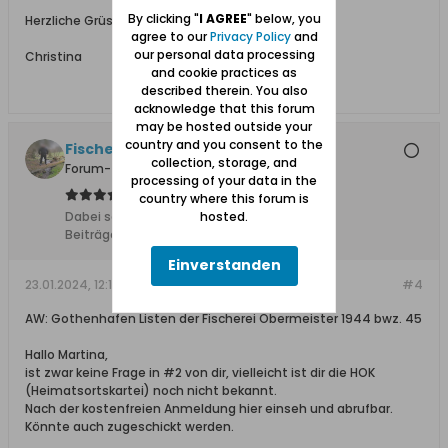
By clicking "
I AGREE
" below, you
Herzliche Grüsse
agree to our
Privacy Policy
and
our personal data processing
Christina
and cookie practices as
described therein. You also
acknowledge that this forum
may be hosted outside your
country and you consent to the
Fischersjung
collection, storage, and
Forum-Teilnehmer
processing of your data in the
country where this forum is
hosted.
Dabei seit:
10.11.2015
Beiträge:
5683
Einverstanden
23.01.2024, 12:12
#4
AW: Gothenhafen Listen der Fischerei Obermeister 1944 bwz. 45
Hallo Martina,
ist zwar keine Frage in #2 von dir, vielleicht ist dir die HOK
(Heimatsortskartei) noch nicht bekannt.
Nach der kostenfreien Anmeldung hier einseh und abrufbar.
Könnte auch zugeschickt werden.