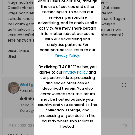
about users of our site, through
Frage nach dem Ort des früheren Erwerbs des Maurer-
the use of cookies and other
Gesellenbriefes im damaligen Gotenhafen stellte. Auf diese
technologies, to deliver our
Frage hat niemand bis heute geantwortet. Das finde ich
services, personalize
schade, und da Moni sich lt. ihrem Profil zuletzt vor nur 4 Tagen
advertising, and to analyze site
im Forum gemeldet hat, mache ich auf dieses Schweigen
activity. We may share certain
aufmerksam und würde mich für Moni freuen, wenn nunmehr
information about our users
versucht würde, auf ihre betr. Frage (soweit noch interessant)
with our advertising and
eine Antwort zu finden.
analytics partners. For
additional details, refer to our
Viele Grüße
Privacy Policy
.
Ulrich
By clicking "
I AGREE
" below, you
agree to our
Privacy Policy
and
our personal data processing
and cookie practices as
Wolfgang
described therein. You also
Forumbetreiber
acknowledge that this forum
may be hosted outside your
country and you consent to the
Dabei seit:
10.02.2008
collection, storage, and
Beiträge:
11627
processing of your data in the
country where this forum is
17.08.2022, 23:07
#3
hosted.