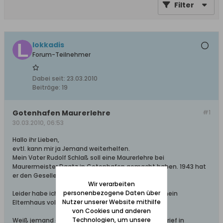
Filter
lokkadis
Forum-Teilnehmer
Dabei seit:
23.03.2010
Beiträge:
19
Gotenhafen Maurerlehre
#1
30.03.2010, 06:53
Hallo ihr Lieben,
evtl. kann mir ja Jemand weiterhelfen.
Mein Vater Rudolf Schlaß soll eine Maurerlehre bei
Maurermeister Daatz in Gotenhafen gemacht haben. 1943 hat
er den Gesellenbrief erhalten.
Wir verarbeiten
personenbezogene Daten über
Leider habe ich keine weiteren Angaben, da 2001 mein
Nutzer unserer Website mithilfe
Elternhaus vollkommen abgebrannt ist.
von Cookies und anderen
Technologien, um unsere
Weiß jemand etwas wo man früher den Gesellenbrief in