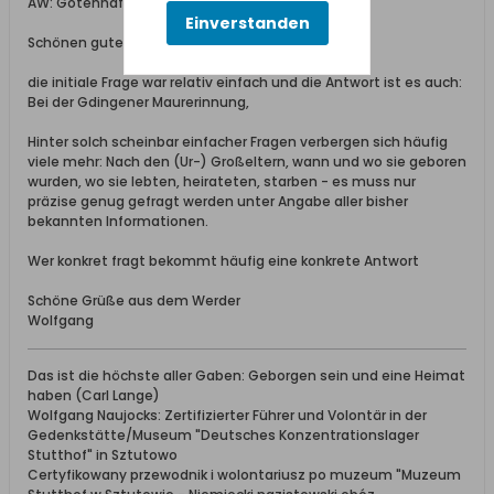
AW: Gotenhafen Maurerlehre
Einverstanden
Schönen guten Abend,
die initiale Frage war relativ einfach und die Antwort ist es auch:
Bei der Gdingener Maurerinnung,
Hinter solch scheinbar einfacher Fragen verbergen sich häufig
viele mehr: Nach den (Ur-) Großeltern, wann und wo sie geboren
wurden, wo sie lebten, heirateten, starben - es muss nur
präzise genug gefragt werden unter Angabe aller bisher
bekannten Informationen.
Wer konkret fragt bekommt häufig eine konkrete Antwort
Schöne Grüße aus dem Werder
Wolfgang
Das ist die höchste aller Gaben: Geborgen sein und eine Heimat
haben (Carl Lange)
Wolfgang Naujocks: Zertifizierter Führer und Volontär in der
Gedenkstätte/Museum "Deutsches Konzentrationslager
Stutthof" in Sztutowo
Certyfikowany przewodnik i wolontariusz po muzeum "Muzeum