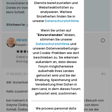
Dienste bereitzustellen und
Gotenhafen bekommen hat?
Websiteaktivitäten zu
Danke im Voraus.
analysieren. Weitere
Moni Schlaß
Einzelheiten finden Sie in
unserer
Datenschutzrichtlinie
.
Stichworte:
gotenhafen
,
maurermeister daatz
Wenn Sie unten auf
"
Einverstanden
" klicken,
stimmen Sie unserer
Ulrich 31
Datenschutzrichtlinie
und
Forum-Teilnehmer
unseren Datenverarbeitungs-
und Cookie-Praktiken wie dort
Dabei seit:
04.11.2011
beschrieben zu. Sie erkennen
Beiträge:
8612
außerdem an, dass dieses
Forum möglicherweise
außerhalb Ihres Landes
17.08.2022, 21:49
#2
gehostet wird und Sie der
Erhebung, Speicherung und
AW: Gotenhafen Maurerlehre
Verarbeitung Ihrer Daten in
dem Land, in dem dieses Forum
Hallo zusammen,
gehostet wird, zustimmen.
bei meinem heutigen Themenstart mit Tipps zum Besuch von
Gdynia (Gdingen) bin ich auf diesen Themenstart von Moni
We process personal data
Schlaß (lokkadis) vom 30.03.2010 gekommen, in dem sie die