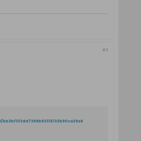
#3
il/bb3bf103dd7399b93315133b90ca29e6