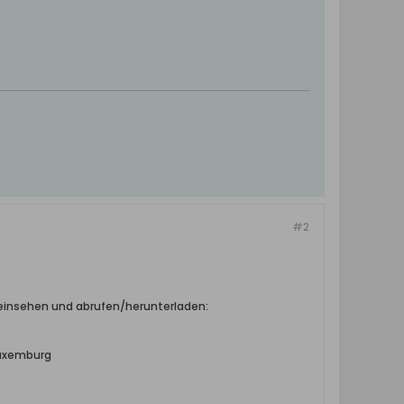
#2
 einsehen und abrufen/herunterladen:
Luxemburg