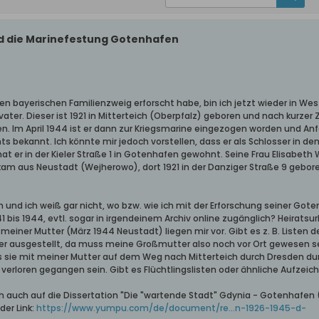
d die Marinefestung Gotenhafen
n bayerischen Familienzweig erforscht habe, bin ich jetzt wieder in Wes
ter. Dieser ist 1921 in Mitterteich (Oberpfalz) geboren und nach kurzer 
 Im April 1944 ist er dann zur Kriegsmarine eingezogen worden und Anfa
hts bekannt. Ich könnte mir jedoch vorstellen, dass er als Schlosser in d
t er in der Kieler Straße 1 in Gotenhafen gewohnt. Seine Frau Elisabeth Wa
kam aus Neustadt (Wejherowo), dort 1921 in der Danziger Straße 9 gebore
en und ich weiß gar nicht, wo bzw. wie ich mit der Erforschung seiner Got
41 bis 1944, evtl. sogar in irgendeinem Archiv online zugänglich? Heirat
einer Mutter (März 1944 Neustadt) liegen mir vor. Gibt es z. B. Listen
r ausgestellt, da muss meine Großmutter also noch vor Ort gewesen se
ass sie mit meiner Mutter auf dem Weg nach Mitterteich durch Dresden dur
g verloren gegangen sein. Gibt es Flüchtlingslisten oder ähnliche Aufzei
h auch auf die Dissertation "Die "wartende Stadt" Gdynia - Gotenhafen
der Link:
https://www.yumpu.com/de/document/re...n-1926-1945-d-