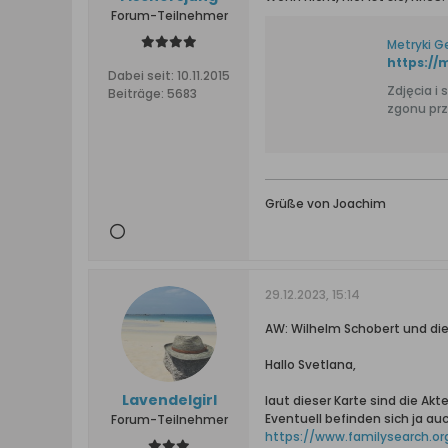
Forum-Teilnehmer
Metryki G
https://
Dabei seit:
10.11.2015
Zdjęcia i skany k
Beiträge:
5683
zgonu prz
Grüße von Joachim
29.12.2023, 15:14
AW: Wilhelm Schobert und di
Hallo Svetlana,
Lavendelgirl
laut dieser Karte sind die A
Eventuell befinden sich ja au
Forum-Teilnehmer
https://www.familysearch.or