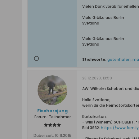
Vielen Dank vorab für erhell
Viele Grüße aus Berlin
Svetlana
Viele Grüße aus Berlin
Svetlana
Stichworte:
gotenhafen
,
mar
28.12.2023, 13:59
AW: Wilhelm Schobert und di
Hallo Svetlana,
wenn dir die Heimatortskarte
Fischersjung
Karteikarten:
Forum-Teilnehmer
- Willi (Wilhelm) SCHOBERT, 
Bild 3932:
https://www.familys
Dabei seit:
10.11.2015
- Elisabeth Schobert, geb. HAA