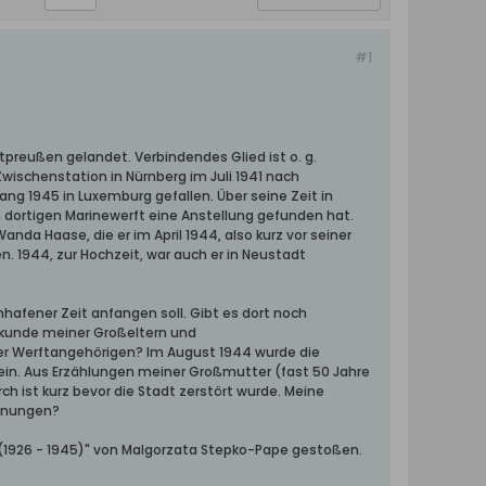
#1
tpreußen gelandet. Verbindendes Glied ist o. g.
Zwischenstation in Nürnberg im Juli 1941 nach
ng 1945 in Luxemburg gefallen. Über seine Zeit in
en dortigen Marinewerft eine Anstellung gefunden hat.
nda Haase, die er im April 1944, also kurz vor seiner
n. 1944, zur Hochzeit, war auch er in Neustadt
enhafener Zeit anfangen soll. Gibt es dort noch
surkunde meiner Großeltern und
 der Werftangehörigen? Im August 1944 wurde die
in. Aus Erzählungen meiner Großmutter (fast 50 Jahre
ch ist kurz bevor die Stadt zerstört wurde. Meine
chnungen?
 (1926 - 1945)" von Malgorzata Stepko-Pape gestoßen.