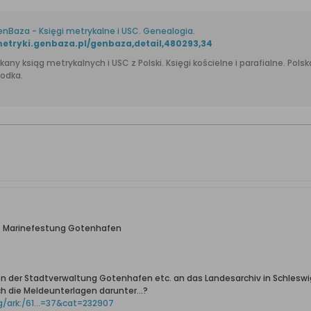
enBaza - Księgi metrykalne i USC. Genealogia.
metryki.genbaza.pl/genbaza,detail,480293,34
siąg metrykalnych i USC z Polski. Księgi kościelne i parafialne. Polska genealogia. Znajdź i zobacz akt urodzenia, ślubu i
odka.
e Marinefestung Gotenhafen
kten der Stadtverwaltung Gotenhafen etc. an das Landesarchiv in Schles
ch die Meldeunterlagen darunter...?
g/ark:/61...=37&cat=232907