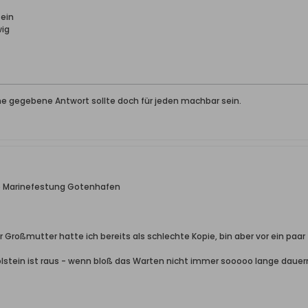
tein
wig
ine gegebene Antwort sollte doch für jeden machbar sein.
e Marinefestung Gotenhafen
 Großmutter hatte ich bereits als schlechte Kopie, bin aber vor ein paar
olstein ist raus - wenn bloß das Warten nicht immer sooooo lange dauer