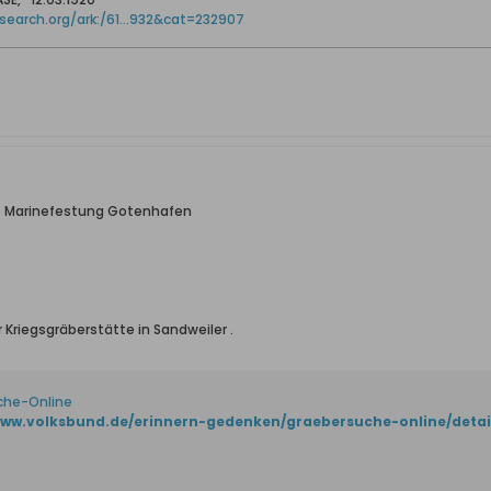
search.org/ark:/61...932&cat=232907
e Marinefestung Gotenhafen
 Kriegsgräberstätte in Sandweiler .
che-Online
www.volksbund.de/erinnern-gedenken/graebersuche-online/deta