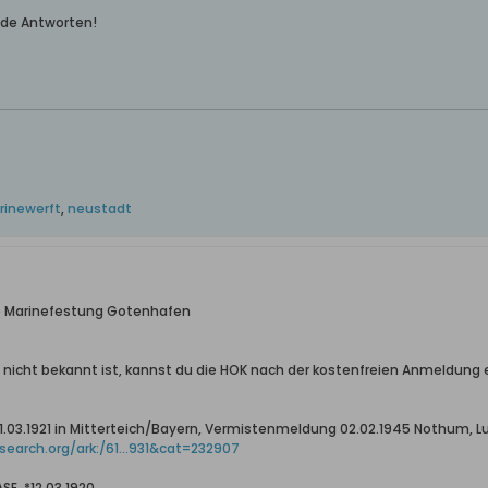
ende Antworten!
inewerft
,
neustadt
e Marinefestung Gotenhafen
i nicht bekannt ist, kannst du die HOK nach der kostenfreien Anmeldung
*11.03.1921 in Mitterteich/Bayern, Vermistenmeldung 02.02.1945 Nothum, 
earch.org/ark:/61...931&cat=232907
SE, *12.03.1920