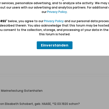
ur services, personalize advertising, and to analyze site activity. We may 
ut our users with our advertising and analytics partners. For additional d
ablage von Wilhelm Schobert, nachdem er erst in Eschdorf (Luxemburg)
our
Privacy Policy
.
e. Den Volksbund deutsche Kriegsgräberfürsorge habe ich bereits ang
okolle oder entsprechende Unterlagen gibt.
GREE
" below, you agree to our
Privacy Policy
and our personal data proces
 described therein. You also acknowledge that this forum may be hosted
end, wie aus vielen kleinen Puzzleteilen ein großes Ganzes wird. Angefan
u consent to the collection, storage, and processing of your data in th
ßvaters nun schon auf sechs Seiten erzählen
this forum is hosted.
ochmals vielen Dank
Einverstanden
e Marinefestung Gotenhafen
n Elisabeth Schobert, geb. HAASE, *12.03.1920 schon?