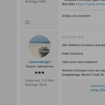
Beiträge:
5683
Bild 3933:
https://www.family
Grüße von Joachim
28.12.2023, 18:16
AW: Wilhelm Schobert und di
Hallo Svetlana,
Lavendelgirl
falls noch nicht bekannt:
Forum-Teilnehmer
Wilhelm Schobert ruht auf der
Endgrablage: Block D Grab 35
Dabei seit:
11.01.2015
Beiträge:
4024
Gräbersu
https://