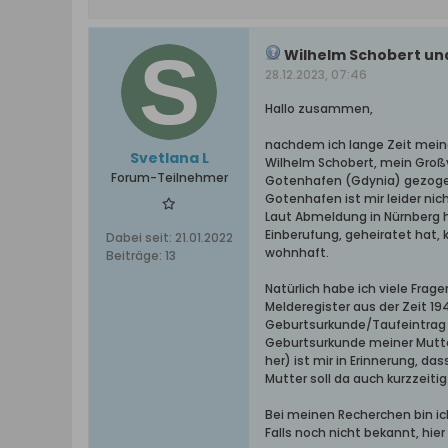
Wilhelm Schobert un
28.12.2023, 07:46
Hallo zusammen,
nachdem ich lange Zeit meine
Svetlana L
Wilhelm Schobert, mein Großva
Forum-Teilnehmer
Gotenhafen (Gdynia) gezogen.
Gotenhafen ist mir leider nic
Laut Abmeldung in Nürnberg ha
Einberufung, geheiratet hat, 
Dabei seit:
21.01.2022
wohnhaft.
Beiträge:
13
Natürlich habe ich viele Frag
Melderegister aus der Zeit 19
Geburtsurkunde/Taufeintrag m
Geburtsurkunde meiner Mutte
her) ist mir in Erinnerung, d
Mutter soll da auch kurzzeiti
Bei meinen Recherchen bin ic
Falls noch nicht bekannt, hier 