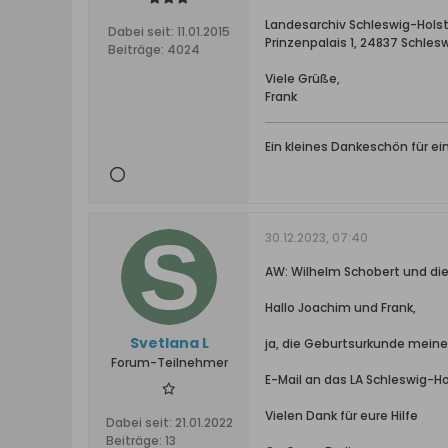
Landesarchiv Schleswig-Hols
Dabei seit:
11.01.2015
Prinzenpalais 1, 24837 Schles
Beiträge:
4024
Viele Grüße,
Frank
Ein kleines Dankeschön für e
30.12.2023, 07:40
AW: Wilhelm Schobert und di
Hallo Joachim und Frank,
Svetlana L
ja, die Geburtsurkunde meiner
Forum-Teilnehmer
E-Mail an das LA Schleswig-H
Vielen Dank für eure Hilfe
Dabei seit:
21.01.2022
Beiträge:
13