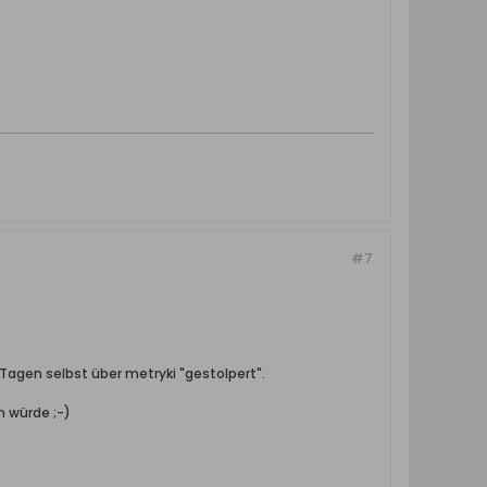
#7
 Tagen selbst über metryki "gestolpert".
n würde ;-)