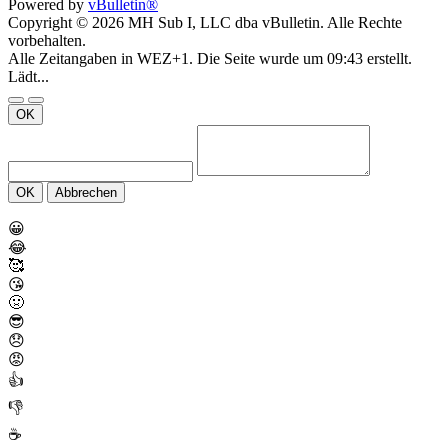
Powered by
vBulletin®
Copyright © 2026 MH Sub I, LLC dba vBulletin. Alle Rechte
vorbehalten.
Alle Zeitangaben in WEZ+1. Die Seite wurde um 09:43 erstellt.
Lädt...
OK
OK
Abbrechen
😀
😂
🥰
😘
🤢
😎
😞
😡
👍
👎
☕