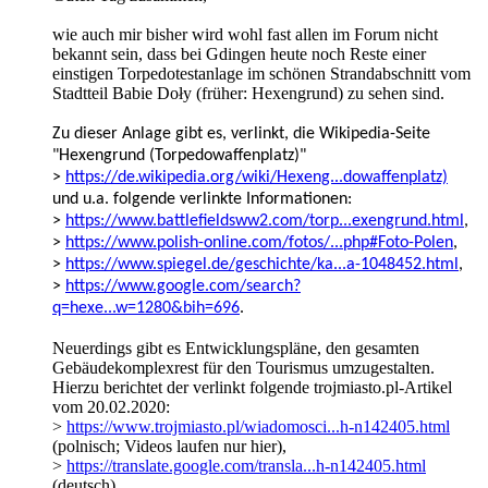
wie auch mir bisher wird wohl fast allen im Forum nicht
bekannt sein, dass bei Gdingen heute noch Reste einer
einstigen Torpedotestanlage im schönen Strandabschnitt vom
Stadtteil Babie Doły (früher: Hexengrund) zu sehen sind.
Zu dieser Anlage gibt es, verlinkt, die Wikipedia-Seite
"Hexengrund (Torpedowaffenplatz)"
>
https://de.wikipedia.org/wiki/Hexeng...dowaffenplatz)
und u.a. folgende verlinkte Informationen:
>
https://www.battlefieldsww2.com/torp...exengrund.html
,
>
https://www.polish-online.com/fotos/...php#Foto-Polen
,
>
https://www.spiegel.de/geschichte/ka...a-1048452.html
,
>
https://www.google.com/search?
q=hexe...w=1280&bih=696
.
Neuerdings gibt es Entwicklungspläne, den gesamten
Gebäudekomplexrest für den Tourismus umzugestalten.
Hierzu berichtet der verlinkt folgende trojmiasto.pl-Artikel
vom 20.02.2020:
>
https://www.trojmiasto.pl/wiadomosci...h-n142405.html
(polnisch; Videos laufen nur hier),
>
https://translate.google.com/transla...h-n142405.html
(deutsch).