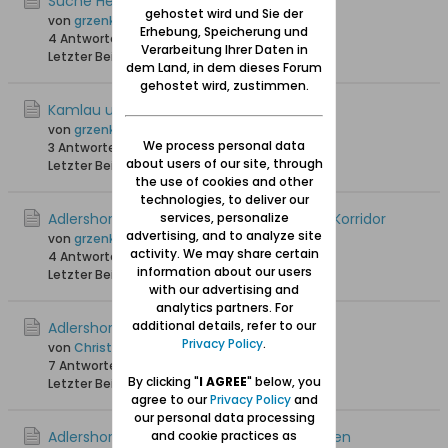
Suche Heiratshinweis
gehostet wird und Sie der
von
grzenkowitz
Erhebung, Speicherung und
4 Antworten
20.822 Hits
0 Likes
Verarbeitung Ihrer Daten in
Letzter Beitrag
02.04.2017, 06:10
dem Land, in dem dieses Forum
gehostet wird, zustimmen.
Kamlau und Platenrode
von
grzenkowitz
We process personal data
3 Antworten
22.310 Hits
0 Likes
about users of our site, through
Letzter Beitrag
31.03.2016, 16:46
the use of cookies and other
technologies, to deliver our
Adlershorst und Koliebken im polnischen Korridor
services, personalize
advertising, and to analyze site
von
grzenkowitz
activity. We may share certain
4 Antworten
21.003 Hits
0 Likes
information about our users
Letzter Beitrag
28.02.2016, 23:57
with our advertising and
analytics partners. For
additional details, refer to our
Adlershorst-Ich suche die alten Fotos
Privacy Policy
.
von
Christopher
7 Antworten
20.770 Hits
0 Likes
By clicking "
I AGREE
" below, you
Letzter Beitrag
15.01.2014, 11:50
agree to our
Privacy Policy
and
our personal data processing
Adlershorst auf historischen Ansichtskarten
and cookie practices as