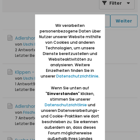
Filter
1
2
Weiter
Wir verarbeiten
personenbezogene Daten über
Nutzer unserer Website mithilfe
Adlershorst - der Seesteg
von Cookies und anderen
von
Uschi Danziger
Technologien, um unsere
2 Antworten
18.536 Hits
0 Likes
Dienste bereitzustellen und
Letzter Beitrag
08.11.2025, 13:02
Websiteaktivitäten zu
analysieren. Weitere
Einzelheiten finden Sie in
Klippen - Strandspaziergang
unserer
Datenschutzrichtlinie
.
von
Uschi Danziger
1 Antwort
9.914 Hits
0 Likes
Wenn Sie unten auf
Letzter Beitrag
24.02.2020, 19:06
"
Einverstanden
" klicken,
stimmen Sie unserer
Datenschutzrichtlinie
und
Adlershorst-Immobilien in Hamburg
unseren Datenverarbeitungs-
von
Frischula
und Cookie-Praktiken wie dort
7 Antworten
25.499 Hits
0 Likes
beschrieben zu. Sie erkennen
Letzter Beitrag
10.10.2019, 21:04
außerdem an, dass dieses
Forum möglicherweise
außerhalb Ihres Landes