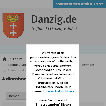
Anmelden oder Registrieren
Wir verarbeiten
personenbezogene Daten über
Forum
Nutzer unserer Website mithilfe
Zoppot / Sopot, Gdingen / Ost- u. Westpreußen, Pommern
von Cookies und anderen
Technologien, um unsere
Adlershorst
Dienste bereitzustellen und
Adlershorst
Websiteaktivitäten zu
analysieren. Weitere
Einzelheiten finden Sie in
unserer
Datenschutzrichtlinie
.
Wenn Sie unten auf
"
Einverstanden
" klicken,