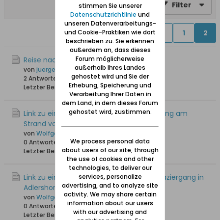
Filter
stimmen Sie unserer
Datenschutzrichtlinie
und
unseren Datenverarbeitungs-
Vorherige
1
2
und Cookie-Praktiken wie dort
beschrieben zu. Sie erkennen
außerdem an, dass dieses
Forum möglicherweise
Reise nach Adlershorst
außerhalb Ihres Landes
von
juergen
gehostet wird und Sie der
2 Antworten
20.659 Hits
0 Likes
Erhebung, Speicherung und
Letzter Beitrag
10.08.2008, 22:51
Verarbeitung Ihrer Daten in
dem Land, in dem dieses Forum
gehostet wird, zustimmen.
Link zu einem "Streiflicht" über "Spaziergang am
Strand von Adlershorst/Orlowo"
von
Wolfgang
We process personal data
0 Antworten
17.227 Hits
0 Likes
about users of our site, through
Letzter Beitrag
18.04.2008, 10:11
the use of cookies and other
technologies, to deliver our
Link zu einem "Streiflicht" über "Winterspaziergang in
services, personalize
advertising, and to analyze site
Adlershorst (Orlowo)"
activity. We may share certain
von
Wolfgang
information about our users
0 Antworten
19.848 Hits
0 Likes
with our advertising and
Letzter Beitrag
12.04.2008, 23:42