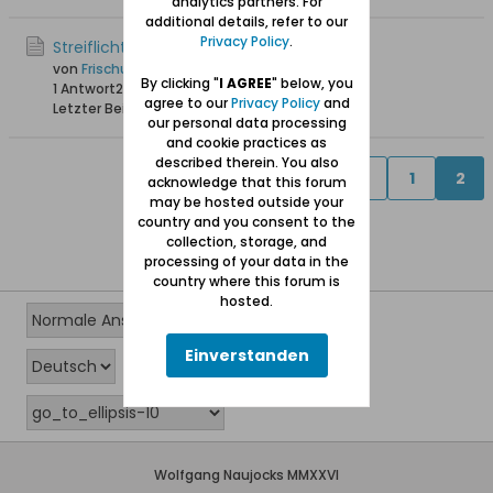
analytics partners. For
additional details, refer to our
Privacy Policy
.
Streiflichter Adlershorst
von
Frischula
By clicking "
I AGREE
" below, you
1 Antwort
24.444 Hits
0 Likes
agree to our
Privacy Policy
and
Letzter Beitrag
10.04.2008, 16:32
our personal data processing
and cookie practices as
described therein. You also
Vorherige
1
2
acknowledge that this forum
may be hosted outside your
country and you consent to the
collection, storage, and
processing of your data in the
country where this forum is
hosted.
Einverstanden
Wolfgang Naujocks MMXXVI