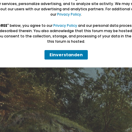
ur services, personalize advertising, and to analyze site activity. We may 
ut our users with our advertising and analytics partners. For additional d
our
Privacy Policy
.
GREE
" below, you agree to our
Privacy Policy
and our personal data proces
chen Ansichtskarten
 described therein. You also acknowledge that this forum may be hosted
u consent to the collection, storage, and processing of your data in th
tskarte lässt sich nicht genau sagen wann sie verschickt wurde. Das Dat
this forum is hosted.
 Jahre alt sein. Sie zeigt einen von der Steilküste auf den Strand abgeru
Einverstanden