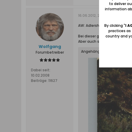
to deliver o
information abo
16.06.2012, 20:58
By clicking "
I A
AW: Adlershorst auf historis
practices as
country and yo
Bei dieser gelaufenen Ansich
Aber auch sie dürfte etwa 110
Wolfgang
Angehängte Dateien
Forumbetreiber
Dabei seit:
10.02.2008
Beiträge:
11627