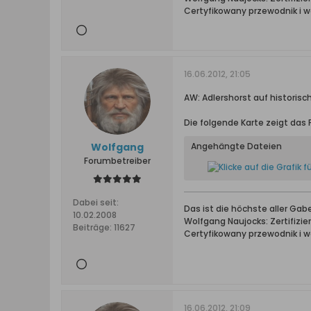
Certyfikowany przewodnik i 
16.06.2012, 21:05
AW: Adlershorst auf historis
Die folgende Karte zeigt das
Wolfgang
Angehängte Dateien
Forumbetreiber
Dabei seit:
Das ist die höchste aller Ga
10.02.2008
Wolfgang Naujocks: Zertifizi
Beiträge:
11627
Certyfikowany przewodnik i 
16.06.2012, 21:09