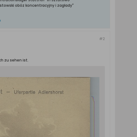
towski obóz koncentracyjny i zagłady"
o
#2
ch zu sehen ist.