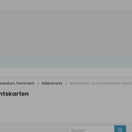
stpreußen, Pommern
Adlershorst
Adlershorst auf historischen Ansi
chtskarten