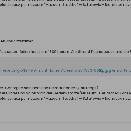
wolontariusz po muzeum "Muzeum Stutthof w Sztutowie - Niemiecki nazis
chen Ansichtskarten
 Fischerdorf Adlershorst um 1900 herum. Am Strand Fischerboote und die
ben: Geborgen sein und eine Heimat haben (Carl Lange)
erter Führer und Volontär in der Gedenkstätte/Museum "Deutsches Konze
wolontariusz po muzeum "Muzeum Stutthof w Sztutowie - Niemiecki nazis