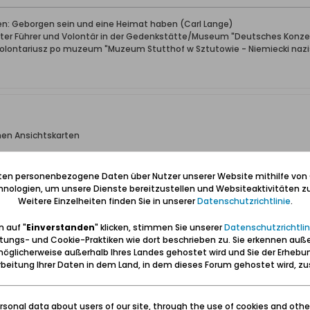
ben: Geborgen sein und eine Heimat haben (Carl Lange)
erter Führer und Volontär in der Gedenkstätte/Museum "Deutsches Konze
wolontariusz po muzeum "Muzeum Stutthof w Sztutowie - Niemiecki nazis
chen Ansichtskarten
f dem Hochplateau vergnügt. So gefährlich es direkt an der Abbruchkante
e.
iten personenbezogene Daten über Nutzer unserer Website mithilfe von
nologien, um unsere Dienste bereitzustellen und Websiteaktivitäten zu
Weitere Einzelheiten finden Sie in unserer
Datenschutzrichtlinie
.
 auf "
Einverstanden
" klicken, stimmen Sie unserer
Datenschutzrichtlin
tungs- und Cookie-Praktiken wie dort beschrieben zu. Sie erkennen auß
öglicherweise außerhalb Ihres Landes gehostet wird und Sie der Erhebu
ben: Geborgen sein und eine Heimat haben (Carl Lange)
beitung Ihrer Daten in dem Land, in dem dieses Forum gehostet wird, 
erter Führer und Volontär in der Gedenkstätte/Museum "Deutsches Konze
wolontariusz po muzeum "Muzeum Stutthof w Sztutowie - Niemiecki nazis
sonal data about users of our site, through the use of cookies and othe