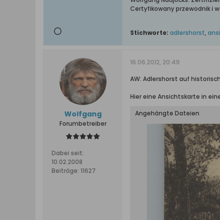
Certyfikowany przewodnik i 
Stichworte:
adlershorst
,
ans
16.06.2012, 20:49
AW: Adlershorst auf historis
Hier eine Ansichtskarte in ei
Wolfgang
Angehängte Dateien
Forumbetreiber
Dabei seit:
10.02.2008
Beiträge:
11627