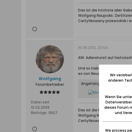
Das ist die höchste aller Ga
Wolfgang Naujocks: Zertifizi
Certyfikowany przewodnik i 
16.06.2012, 20:54
AW: Adlershorst auf historis
Und so haben sich Besucher au
es von Neuem starke Abbrüch
Wir verarbe
Wolfgang
anderen Tech
Angehängte Dateien
Forumbetreiber
Wenn Sie unten
Datenverarbei
Dabei seit:
dieses Forum m
10.02.2008
Das ist die höchste aller Ga
und Verar
Beiträge:
11627
Wolfgang Naujocks: Zertifizi
Certyfikowany przewodnik i 
We process per