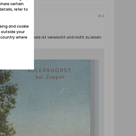
share certain
etails, refer to
#4
sing and cookie
 outside your
e country where
um des Poststempels ist verwischt und nicht zu lesen.
tschten Baum.