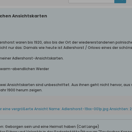
ischen Ansichtskarten
ershorst waren bis 1920, also bis der Ort der wiedererstandenen polnisc
icht nur das: Damals wie heute ist Adlershorst / Orlowo eines der schön
 meiner Adlershorst-Ansichtskarten.
-warm-abendlichen Werder
zwei Ansichtskarten sind unbeschriftet. Aus ihnen geht nicht hervor, aus
Jahr 1900 herum zeigen.
ben: Geborgen sein und eine Heimat haben (Carl Lange)
erter Führer und Volontär in der Gedenkstätte/Museum "Deutsches Konze