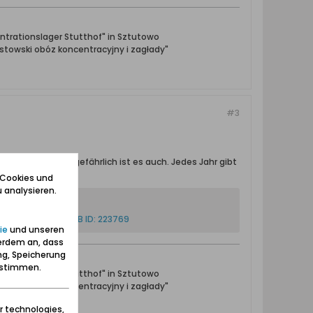
ntrationslager Stutthof" in Sztutowo
towski obóz koncentracyjny i zagłady"
#3
n aussieht, so gefährlich ist es auch. Jedes Jahr gibt
 Cookies und
 analysieren.
ie
und unseren
erdem an, dass
ng, Speicherung
zustimmen.
ntrationslager Stutthof" in Sztutowo
towski obóz koncentracyjny i zagłady"
r technologies,