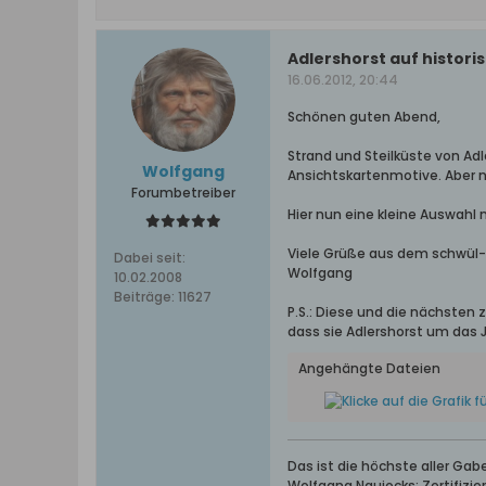
Adlershorst auf histor
16.06.2012, 20:44
Schönen guten Abend,
Strand und Steilküste von Adl
Wolfgang
Ansichtskartenmotive. Aber n
Forumbetreiber
Hier nun eine kleine Auswahl
Viele Grüße aus dem schwül
Dabei seit:
Wolfgang
10.02.2008
Beiträge:
11627
P.S.: Diese und die nächsten 
dass sie Adlershorst um das 
Angehängte Dateien
Das ist die höchste aller Ga
Wolfgang Naujocks: Zertifizi