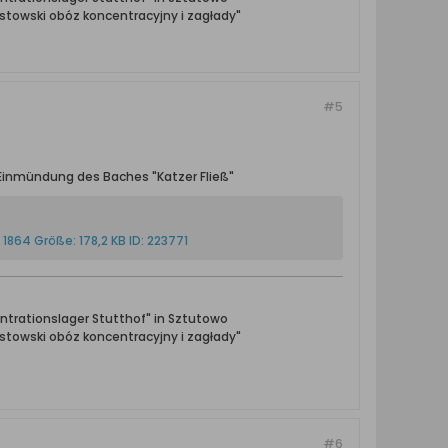
towski obóz koncentracyjny i zagłady"
#5
 Einmündung des Baches "Katzer Fließ"
ntrationslager Stutthof" in Sztutowo
towski obóz koncentracyjny i zagłady"
#6