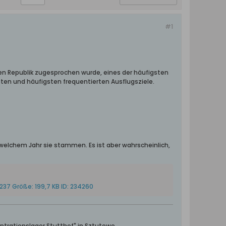
#1
hen Republik zugesprochen wurde, eines der häufigsten
sten und häufigsten frequentierten Ausflugsziele.
 welchem Jahr sie stammen. Es ist aber wahrscheinlich,
ntrationslager Stutthof" in Sztutowo