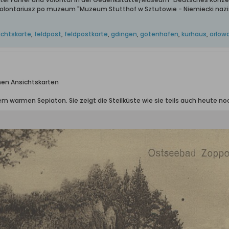
wolontariusz po muzeum "Muzeum Stutthof w Sztutowie - Niemiecki nazis
ichtskarte
,
feldpost
,
feldpostkarte
,
gdingen
,
gotenhafen
,
kurhaus
,
orlow
chen Ansichtskarten
nem warmen Sepiaton. Sie zeigt die Steilküste wie sie teils auch heute no