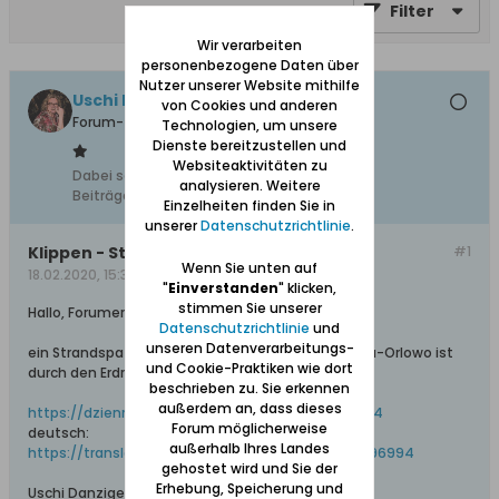
Filter
Wir verarbeiten
personenbezogene Daten über
Nutzer unserer Website mithilfe
Uschi Danziger
von Cookies und anderen
Forum-Teilnehmer
Technologien, um unsere
Dienste bereitzustellen und
Websiteaktivitäten zu
Dabei seit:
28.10.2018
analysieren. Weitere
Beiträge:
538
Einzelheiten finden Sie in
unserer
Datenschutzrichtlinie
.
Klippen - Strandspaziergang
#1
Wenn Sie unten auf
18.02.2020, 15:34
"
Einverstanden
" klicken,
stimmen Sie unserer
Hallo, Forumer,
Datenschutzrichtlinie
und
unseren Datenverarbeitungs-
ein Strandspaziergang unter den Klippen in Gdynia-Orlowo ist
und Cookie-Praktiken wie dort
durch den Erdrutsch zurzeit sehr gefährlich.
beschrieben zu. Sie erkennen
außerdem an, dass dieses
https://dziennikbaltycki.pl/na-klifi...ar/c1-14796994
Forum möglicherweise
deutsch:
außerhalb Ihres Landes
https://translate.google.com/transla...%2Fc1-14796994
gehostet wird und Sie der
Erhebung, Speicherung und
Uschi Danziger