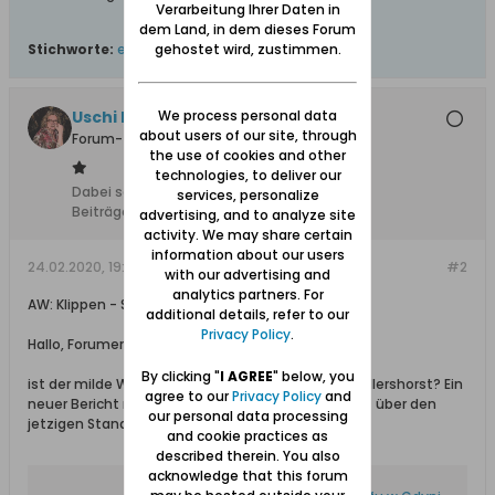
Verarbeitung Ihrer Daten in
dem Land, in dem dieses Forum
gehostet wird, zustimmen.
Stichworte:
erdrutsch
,
klippen
,
spaziergang
We process personal data
Uschi Danziger
about users of our site, through
Forum-Teilnehmer
the use of cookies and other
technologies, to deliver our
Dabei seit:
28.10.2018
services, personalize
Beiträge:
538
advertising, and to analyze site
activity. We may share certain
information about our users
24.02.2020, 19:06
#2
with our advertising and
analytics partners. For
AW: Klippen - Strandspaziergang
additional details, refer to our
Privacy Policy
.
Hallo, Forumer,
By clicking "
I AGREE
" below, you
ist der milde Winter ein Problem für die Klippe in Adlershorst? Ein
agree to our
Privacy Policy
and
neuer Bericht mit Video vom 24.02.2020 informiert über den
our personal data processing
jetzigen Stand der Erdrutsche.
and cookie practices as
described therein. You also
acknowledge that this forum