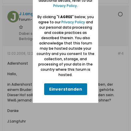
additional details, refer to our
Privacy Policy
.
J.Langfuhr
By clicking "
I AGREE
" below, you
Forum-Teilnehmer
agree to our
Privacy Policy
and
our personal data processing
and cookie practices as
Dabei seit:
11.02.2008
described therein. You also
Beiträge:
145
acknowledge that this forum
may be hosted outside your
12.02.2008, 12:26
#4
country and you consent to the
collection, storage, and
Adlershorst
processing of your data in the
country where this forum is
Hallo,
hosted.
in Adlershorst soll es einen Bauernhof gegeben haben, der
Einverstanden
einem Bruder meines Großvaters namens Wansel gehörte.
Dieser Hof soll durch Granatbeschuss zerstört worden sein.
Weiß jemand mehr über diesen Hof und seine Bewohner?
Danke
J.Langfuhr