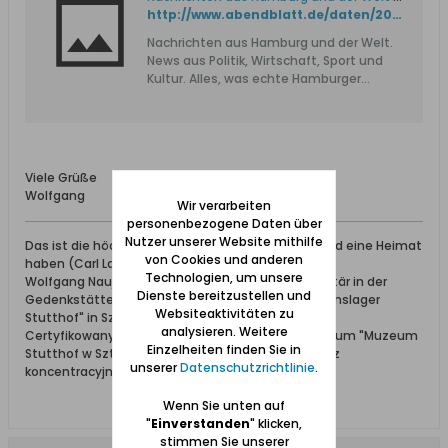
http://www.abendblatt.de/daten/2008/01/24/840145.html
Nachrichten aus Hamburg und der Welt.
News aus Politik, Wirtschaft, Sport und
Kultur. Alles, was echte Hamburger
wissen müssen!
Viele Grüße
Wolfgang
Wir verarbeiten
personenbezogene Daten über
Nutzer unserer Website mithilfe
Das ist die höchste aller Gaben: Geborgen sein und eine Heimat
von Cookies und anderen
haben (Carl Lange)
Technologien, um unsere
Wolfgang Naujocks: Zertifizierter Führer und Volontär in der
Dienste bereitzustellen und
Gedenkstätte/Museum "Deutsches Konzentrationslager
Websiteaktivitäten zu
Stutthof" in Sztutowo
analysieren. Weitere
Certyfikowany przewodnik i wolontariusz po muzeum "Muzeum
Einzelheiten finden Sie in
Stutthof w Sztutowie - Niemiecki nazistowski obóz
unserer
Datenschutzrichtlinie
.
koncentracyjny i zagłady"
Wenn Sie unten auf
"
Einverstanden
" klicken,
stimmen Sie unserer