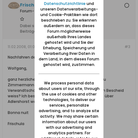
Datenschutzrichtlinie
und
Frischula
unseren Datenverarbeitungs-
Forum-Teilnehmer
und Cookie-Praktiken wie dort
beschrieben zu. Sie erkennen
Dabei seit:
10.02.2008
außerdem an, dass dieses
Beiträge:
273
Forum möglicherweise
außerhalb Ihres Landes
gehostet wird und Sie der
11.02.2008, 01:06
#3
Erhebung, Speicherung und
Verarbeitung Ihrer Daten in
Nachfahren der ADLER von Adlershorst!
dem Land, in dem dieses Forum
gehostet wird, zustimmen.
Wolfgang,
ganz herzlichen Dank! Bin mal gespannt ob die Frau
We process personal data
Zimmermann geb. Adler in Ludwigsburg (einzigste
about users of our site, through
Verwandtschaft-Adler, die ich kenne) darüber auch Bescheid
the use of cookies and other
weiss? Ich besuche die alte Dame demnächst, die über
technologies, to deliver our
Adlershorst wohl noch am besten sich auskennt ...
services, personalize
advertising, and to analyze site
Bonna nuit
activity. We may share certain
information about our users
Frischula
with our advertising and
analytics partners. For