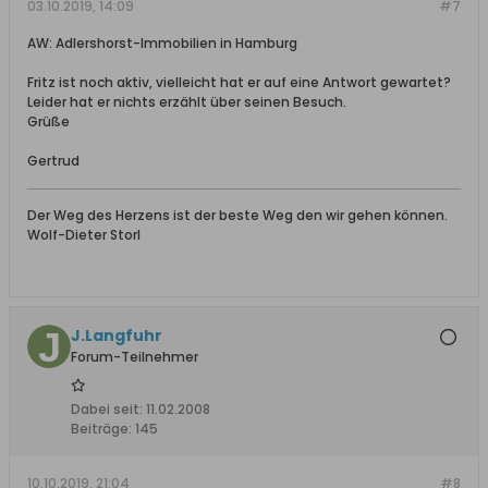
03.10.2019, 14:09
#7
AW: Adlershorst-Immobilien in Hamburg
Fritz ist noch aktiv, vielleicht hat er auf eine Antwort gewartet?
Leider hat er nichts erzählt über seinen Besuch.
Grüße
Gertrud
Der Weg des Herzens ist der beste Weg den wir gehen können.
Wolf-Dieter Storl
J.Langfuhr
Forum-Teilnehmer
Dabei seit:
11.02.2008
Beiträge:
145
10.10.2019, 21:04
#8