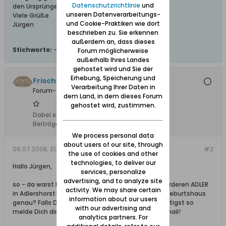
Datenschutzrichtlinie
und
den Ursprüngen.
unseren Datenverarbeitungs-
Viele Grüße
und Cookie-Praktiken wie dort
Jürgen
beschrieben zu. Sie erkennen
außerdem an, dass dieses
Stichworte:
-
Forum möglicherweise
außerhalb Ihres Landes
gehostet wird und Sie der
Erhebung, Speicherung und
Frischula
Verarbeitung Ihrer Daten in
Forum-Teilnehmer
dem Land, in dem dieses Forum
gehostet wird, zustimmen.
Dabei seit:
10.02.2008
Beiträge:
273
We process personal data
about users of our site, through
06.07.2008, 21:57
#2
the use of cookies and other
technologies, to deliver our
Hallo Jürgen,
services, personalize
advertising, and to analyze site
so - da warst Du nun im schönen Ort meiner Altvorderen ADLER
activity. We may share certain
in Adlershorst! Das freut mich sehr! Wo liegt das Geburtshaus
information about our users
genau? Falls Du weitere INFO von diesem Ort benötigst so
with our advertising and
melde Dich direkt unter der Möglichkeit der Privatmail!
analytics partners. For