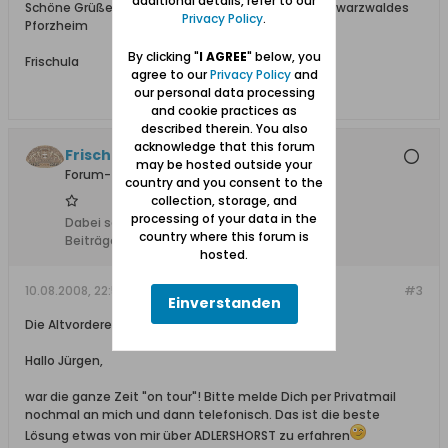
additional details, refer to our
Schöne Grüße aus dem Beginn des nördlichen Schwarzwaldes
Privacy Policy
.
Pforzheim
By clicking "
I AGREE
" below, you
Frischula
agree to our
Privacy Policy
and
our personal data processing
and cookie practices as
described therein. You also
acknowledge that this forum
Frischula
may be hosted outside your
Forum-Teilnehmer
country and you consent to the
collection, storage, and
processing of your data in the
Dabei seit:
10.02.2008
country where this forum is
Beiträge:
273
hosted.
10.08.2008, 22:51
#3
Einverstanden
Die Altvorderen in Adlershorst
Hallo Jürgen,
war die ganze Zeit "on tour"! Bitte melde Dich per Privatmail
nochmal an mich und dann telefonisch. Das ist die beste
Lösung etwas von mir über ADLERSHORST zu erfahren