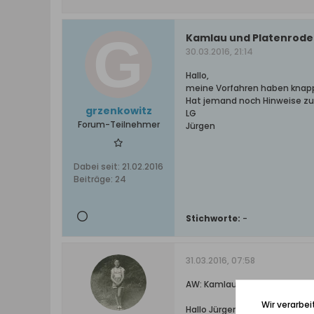
Kamlau und Platenrode
30.03.2016, 21:14
Hallo,
meine Vorfahren haben knapp 1
Hat jemand noch Hinweise zu 
grzenkowitz
LG
Forum-Teilnehmer
Jürgen
Dabei seit:
21.02.2016
Beiträge:
24
Stichworte:
-
31.03.2016, 07:58
AW: Kamlau und Platenrode
Wir verarbe
Hallo Jürgen,