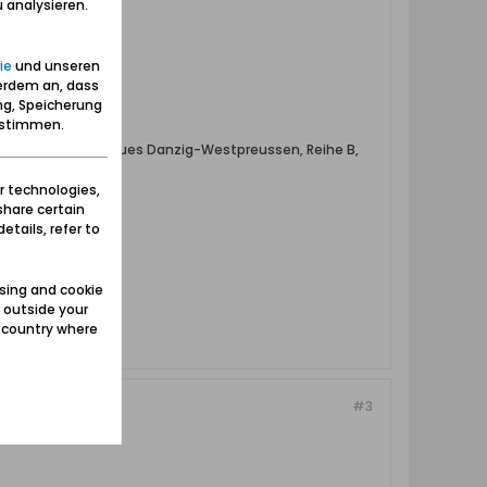
 analysieren.
ie
und unseren
erdem an, dass
ng, Speicherung
zustimmen.
ichte des Reichsgaues Danzig-Westpreussen, Reihe B,
r technologies,
robiert haben ...
share certain
etails, refer to
sing and cookie
 outside your
e country where
#3