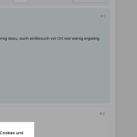
#1
nig dazu, auch einBesuch vor Ort war wenig ergiebig.
#2
 Cookies und