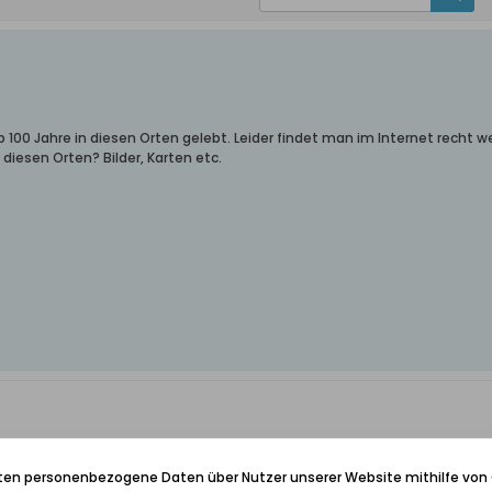
00 Jahre in diesen Orten gelebt. Leider findet man im Internet recht we
diesen Orten? Bilder, Karten etc.
iten personenbezogene Daten über Nutzer unserer Website mithilfe von