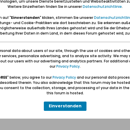
nologien, um unsere Dienste bereitzustellen und Websiteaktivitäten zu
Weitere Einzelheiten finden Sie in unserer
Datenschutzrichtlinie
.
e folgenden Dokumentationen bereits:
 auf "
Einverstanden
" klicken, stimmen Sie unserer
Datenschutzrichtlin
 Kreises Neustadt in Westpreußen, Danzig 1872
tungs- und Cookie-Praktiken wie dort beschrieben zu. Sie erkennen auß
öglicherweise außerhalb Ihres Landes gehostet wird und Sie der Erhebu
er Kreise Neustadt und Putzig, Danzig 1907
beitung Ihrer Daten in dem Land, in dem dieses Forum gehostet wird, 
ngsgeschichte des Kreises Neustadt, Danzig 1942 (= Bevölkerungsgesch
sonal data about users of our site, through the use of cookies and othe
et unter Verwendung der polnischen Ortsnamen dürftest du ja schon ausp
ur services, personalize advertising, and to analyze site activity. We may 
ut our users with our advertising and analytics partners. For additional d
our
Privacy Policy
.
GREE
" below, you agree to our
Privacy Policy
and our personal data proces
 described therein. You also acknowledge that this forum may be hosted
u consent to the collection, storage, and processing of your data in th
this forum is hosted.
Einverstanden