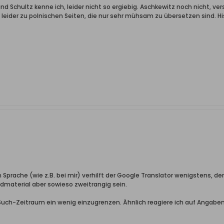
nd Schultz kenne ich, leider nicht so ergiebig. Aschkewitz noch nicht, ver
eider zu polnischen Seiten, die nur sehr mühsam zu übersetzen sind. His
 Sprache (wie z.B. bei mir) verhilft der Google Translator wenigstens, d
ldmaterial aber sowieso zweitrangig sein.
uch-Zeitraum ein wenig einzugrenzen. Ähnlich reagiere ich auf Angaben w