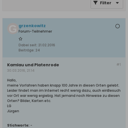
Filter
grzenkowitz
Forum-Teilnehmer
Dabei seit:
21.02.2016
Beiträge:
24
Kamlau und Platenrode
#1
30.03.2016, 21:14
Hallo,
meine Vorfahren haben knapp 100 Jahre in diesen Orten gelebt.
Leider findet man im Internet recht wenig dazu, auch einBesuch
vor Ort war wenig ergiebig. Hat jemand noch Hinweise zu diesen
Orten? Bilder, Karten etc.
LG
Jürgen
Stichworte:
-