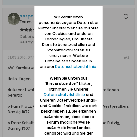
sarpei
Wir verarbeiten
Forum-Teilnehmer
personenbezogene Daten über
Nutzer unserer Website mithilfe
von Cookies und anderen
Dabei seit:
17.12.2013
Technologien, um unsere
Beiträge:
6105
Dienste bereitzustellen und
Websiteaktivitäten zu
analysieren. Weitere
31.03.2016, 07:58
#2
Einzelheiten finden Sie in
unserer
Datenschutzrichtlinie
.
AW: Kamlau und Platenrode
Wenn Sie unten auf
Hallo Jürgen,
"
Einverstanden
" klicken,
stimmen Sie unserer
du kennst wahrscheinlich die folgenden Dokumentationen
Datenschutzrichtlinie
und
bereits:
unseren Datenverarbeitungs-
und Cookie-Praktiken wie dort
o Hans Prutz, Geschichte des Kreises Neustadt in Westpreußen,
beschrieben zu. Sie erkennen
Danzig 1872
außerdem an, dass dieses
Forum möglicherweise
o Franz Schultz, Geschichte der Kreise Neustadt und Putzig,
außerhalb Ihres Landes
Danzig 1907
gehostet wird und Sie der