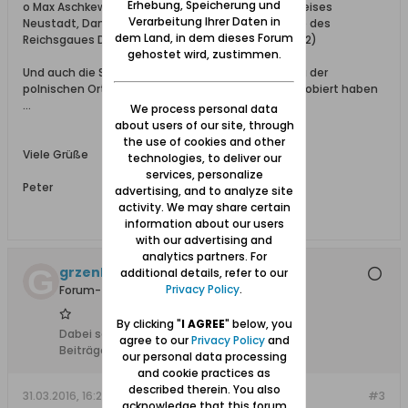
Erhebung, Speicherung und
o Max Aschkewitz, Bevölkerungsgeschichte des Kreises
Verarbeitung Ihrer Daten in
Neustadt, Danzig 1942 (= Bevölkerungsgeschichte des
dem Land, in dem dieses Forum
Reichsgaues Danzig-Westpreussen, Reihe B, Heft 2)
gehostet wird, zustimmen.
Und auch die Suche im Internet unter Verwendung der
polnischen Ortsnamen dürftest du ja schon ausprobiert haben
...
We process personal data
about users of our site, through
the use of cookies and other
Viele Grüße
technologies, to deliver our
services, personalize
Peter
advertising, and to analyze site
activity. We may share certain
information about our users
with our advertising and
analytics partners. For
grzenkowitz
additional details, refer to our
Privacy Policy
.
Forum-Teilnehmer
By clicking "
I AGREE
" below, you
Dabei seit:
21.02.2016
agree to our
Privacy Policy
and
Beiträge:
24
our personal data processing
and cookie practices as
described therein. You also
31.03.2016, 16:25
#3
acknowledge that this forum