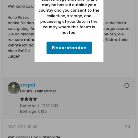
may be hosted outside your
AW: Kamlau und Platenrode
country and you consent to the
collection, storage, and
Hallo Peter,
processing of your data in the
danke für den Hinweis, Prutz und Schultz kenne ich, leider nicht
country where this forum is
so ergiebig. Aschkewitz noch nicht, versuche ich zu organisieren.
hosted.
Die polnischen Namen führen leider zu polnischen Seiten, die
nur sehr mühsam zu übersetzen sind. Historisches Bildmaterial
konnte ich darüber noch finden.
Einverstanden
Viele Grüße
Jürgen
sarpei
Forum-Teilnehmer
Dabei seit:
17.12.2013
Beiträge:
6105
31.03.2016, 16:46
#4
AW: Kamlau und Platenrode