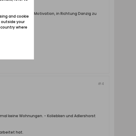
nd die vermutliche Motivation, in Richtung Danzig zu
sing and cookie
 outside your
e country where
#4
stmal keine Wohnungen. - Koliebken und Adlershorst
arbeitet hat.