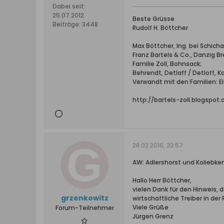
Dabei seit:
25.07.2012
Beste Grüsse
Beiträge:
3448
Rudolf H. Böttcher
Max Böttcher, Ing. bei Schic
Franz Bartels & Co., Danzig B
Familie Zoll, Bohnsack;
Behrendt, Detlaff / Detloff, 
Verwandt mit den Familien: Els
http://bartels-zoll.blogspot
28.02.2016, 23:57
AW: Adlershorst und Koliebken
Hallo Herr Böttcher,
vielen Dank für den Hinweis, d
grzenkowitz
wirtschaftliche Treiber in der 
Viele Grüße
Forum-Teilnehmer
Jürgen Grenz