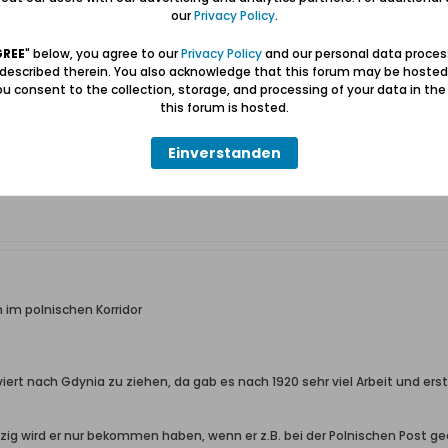
our
Privacy Policy
.
e ich nicht ganz ... es ging mir um die Situation im polnischen Korridor u
GREE
" below, you agree to our
Privacy Policy
and our personal data proces
 described therein. You also acknowledge that this forum may be hosted
u consent to the collection, storage, and processing of your data in th
this forum is hosted.
Einverstanden
 im polnischen Korridor
iert nach Gdynia zu ziehen, da gab es nach 1920 sehr viel Arbeit und er
zig wird er nur bekommen haben, wenn er z.B. bei der Polnischen Post ge