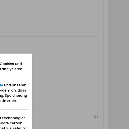
 Cookies und
 analysieren.
ie
und unseren
erdem an, dass
ng, Speicherung
zustimmen.
#3
r technologies,
share certain
etails, refer to