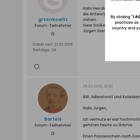
Hallo Herr Böttcher,
die Antwort von Ihnen versteh
By clicking "
I A
grzenkowitz
ziehen.
practices as
Viele Grüße
Forum-Teilnehmer
country and yo
Jürgen Grenz
Dabei seit:
21.02.2016
Beiträge:
24
28.02.2016, 13:33
AW: Adlershorst und Koliebken
Hallo Jürgen,
Bartels
ich vermute er war hochmotiv
gehören heute zu Gdynia.
Forum-Teilnehmer
Einen Passierschein nach Dan