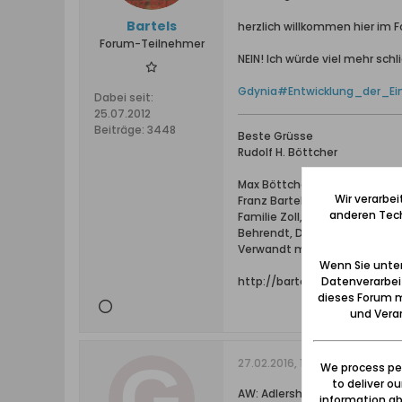
Bartels
herzlich willkommen hier im F
Forum-Teilnehmer
NEIN! Ich würde viel mehr sc
Gdynia#Entwicklung_der_Ei
Dabei seit:
25.07.2012
Beiträge:
3448
Beste Grüsse
Rudolf H. Böttcher
Max Böttcher, Ing. bei Schic
Wir verarbe
Franz Bartels & Co., Danzig B
anderen Tech
Familie Zoll, Bohnsack;
Behrendt, Detlaff / Detloff, 
Verwandt mit den Familien: Els
Wenn Sie unten
http://bartels-zoll.blogspot
Datenverarbei
dieses Forum m
und Verar
27.02.2016, 18:44
We process per
to deliver o
AW: Adlershorst und Koliebken
information abo