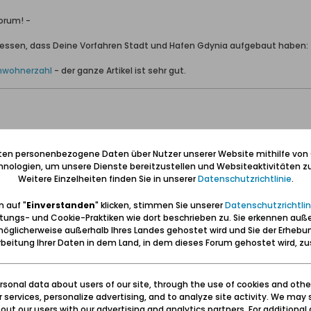
orum! -
hliessen, dass Deine Vorfahren Stadt und Hafen Gdynia aufgebaut haben:
nwohnerzahl
- der ganze Artikel ist sehr gut.
hau (aus Beesenlaublingen & Mukrena);
iten personenbezogene Daten über Nutzer unserer Website mithilfe von
reitgasse 64 (aus Wolgast);
nologien, um unsere Dienste bereitzustellen und Websiteaktivitäten zu
Weitere Einzelheiten finden Sie in unserer
Datenschutzrichtlinie
.
Katt, Lissau, Schönhoff & Wölke aus dem Werder.
ner, Adrian, Falk.
 auf "
Einverstanden
" klicken, stimmen Sie unserer
Datenschutzrichtlin
.de/2012/07/ahnentafeln-zoll.html
tungs- und Cookie-Praktiken wie dort beschrieben zu. Sie erkennen auß
öglicherweise außerhalb Ihres Landes gehostet wird und Sie der Erhebu
beitung Ihrer Daten in dem Land, in dem dieses Forum gehostet wird, 
sonal data about users of our site, through the use of cookies and othe
ur services, personalize advertising, and to analyze site activity. We may 
 im polnischen Korridor
ut our users with our advertising and analytics partners. For additional d