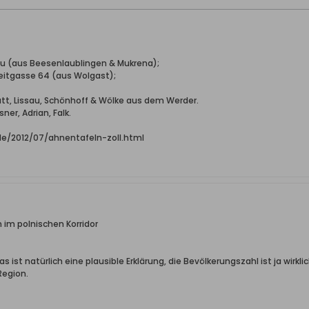
hau (aus Beesenlaublingen & Mukrena);
reitgasse 64 (aus Wolgast);
Katt, Lissau, Schönhoff & Wölke aus dem Werder.
ner, Adrian, Falk.
.de/2012/07/ahnentafeln-zoll.html
 im polnischen Korridor
as ist natürlich eine plausible Erklärung, die Bevölkerungszahl ist ja wirkl
Region.