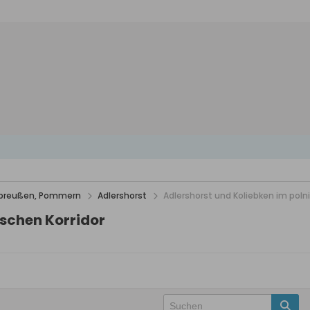
stpreußen, Pommern
Adlershorst
Adlershorst und Koliebken im polni
ischen Korridor